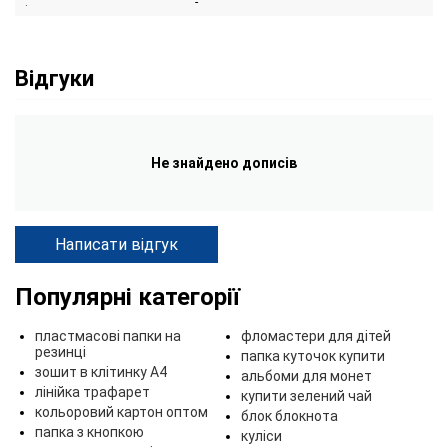
:
-
Відгуки
Не знайдено дописів
Написати відгук
Популярні категорії
пластмасові папки на
фломастери для дітей
резинці
папка куточок купити
зошит в клітинку А4
альбоми для монет
лінійка трафарет
купити зелений чай
кольоровий картон оптом
блок блокнота
папка з кнопкою
куліси