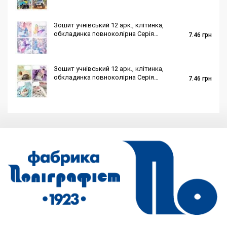
Зошит учнівський 12 арк., клітинка,
обкладинка повноколірна Серія
7.46
грн
294"Метелики"
Зошит учнівський 12 арк., клітинка,
обкладинка повноколірна Серія
7.46
грн
238"Коти"