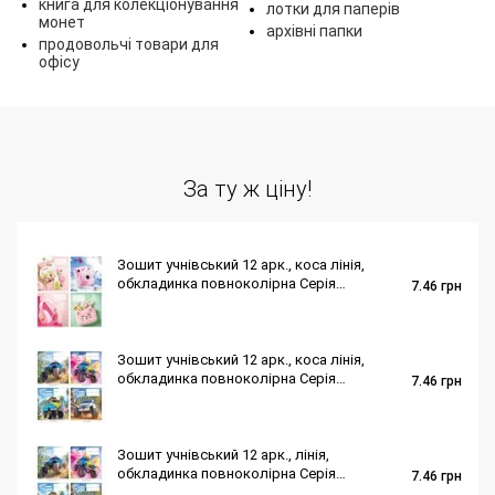
книга для колекціонування
лотки для паперів
монет
архівні папки
продовольчі товари для
офісу
За ту ж ціну!
Зошит учнівський 12 арк., коса лінія,
обкладинка повноколірна Серія
7.46
грн
291"Для дівчаток"
Зошит учнівський 12 арк., коса лінія,
обкладинка повноколірна Серія
7.46
грн
205"Монстр трек"
Зошит учнівський 12 арк., лінія,
обкладинка повноколірна Серія
7.46
грн
205"Монстр трек"