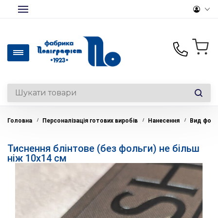
+380(50)441-46-36
Офісний папір та
канцтовари опт/роздріб
Головна
Персоналізація готових виробів
Нанесення
Вид фоль
/
/
/
+380(50)330-28-14
Роздрібний відділ
Тиснення блінтове (без фольги) не більш
+380(44)369-39-12
ніж 10х14 см
Вироби на замовлення
office@polygraphist.kiev.ua
Пн-Пт: 9:00-18:00
Перерва: 13:00-14:00