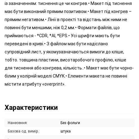
із зазначенням: тиснення це чи конгрев.• Макет під тиснення
має бути виконаний прямим позитивом.• Макет під конгрев –
прямим негативом.• Лінії в проекті та відстань між ними не
повинні бути меншими, ніж 0,2 мм.• Формати файлів, що
приймаються - *CDR, *AI, *EPS.• Усі шрифти мають бути
переведені в криві.• З файлом має бути надіслано
супровідний лист, у якомузазначаються вимоги до кліше,
тобто. товщина пластини, висотаробочого профілю, кліше
для тиснення або конгрева, кількість..• Макет має бути чорно-
білим у колірній моделі CMYK.• Елементи макета не повинні
містити атрибуту «overprint».
Характеристики
Нанесення:
Без фольги
Базова од. вимір.:
штука