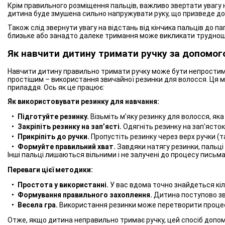
Крім правильного розміщення пальців, важливо звертати увагу н
дитина буде змушена сильно напружувати руку, що призведе до 
Також слід звернути увагу на відстань від кінчика пальців до п
близьке або занадто далеке тримання може викликати труднощі
Як навчити дитину тримати ручку за допомог
Навчити дитину правильно тримати ручку може бути непростим 
простішим – використання звичайної резинки для волосся. Ця
приладдя. Ось як це працює:
Як використовувати резинку для навчання:
Підготуйте резинку.
Візьміть м’яку резинку для волосся, як
Закріпіть резинку на зап’ясті.
Одягніть резинку на зап'ясток
Прикріпіть до ручки.
Пропустіть резинку через верх ручки (т
Формуйте правильний хват.
Завдяки натягу резинки, пальці
Інші пальці лишаються вільними і не залучені до процесу письма
Переваги цієї методики:
Простота у використанні.
У вас вдома точно знайдеться кіл
Формування правильного захоплення.
Дитина поступово зв
Весела гра.
Використання резинки може перетворити процес 
Отже, якщо дитина неправильно тримає ручку, цей спосіб допо