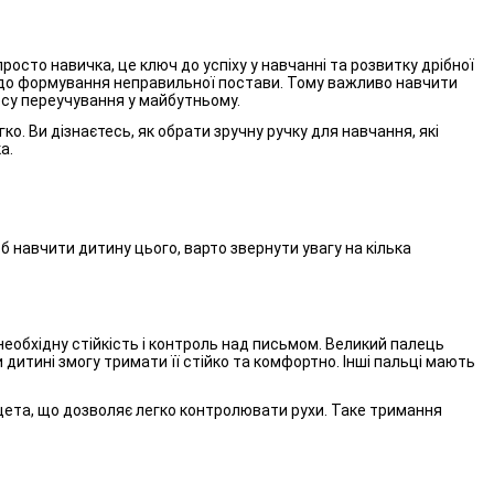
росто навичка, це ключ до успіху у навчанні та розвитку дрібної
ь до формування неправильної постави. Тому важливо навчити
есу переучування у майбутньому.
ко. Ви дізнаєтесь, як обрати зручну ручку для навчання, які
а.
 навчити дитину цього, варто звернути увагу на кілька
еобхідну стійкість і контроль над письмом. Великий палець
 дитині змогу тримати її стійко та комфортно. Інші пальці мають
нцета, що дозволяє легко контролювати рухи. Таке тримання