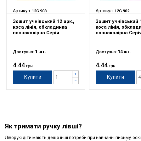
Артикул:
Артикул:
12С 903
12С 902
Зошит учнівський 12 арк.,
Зошит учнівський 1
коса лінія, обкладинка
коса лінія, обклад
повноколірна Серія
повноколірна Сері
903"Космічні мандрівники"
902"Зірки"
1 шт.
14 шт.
Доступно:
Доступно:
4.44
4.44
грн
грн
+
Купити
Купити
−
Як тримати ручку лівші?
Ліворукі діти мають дещо інші потреби при навчанні письму, оск