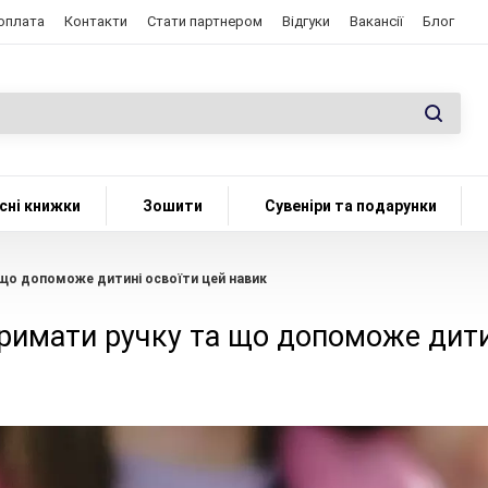
 оплата
Контакти
Стати партнером
Відгуки
Вакансії
Блог
сні книжки
Зошити
Сувеніри та подарунки
 що допоможе дитині освоїти цей навик
римати ручку та що допоможе дити