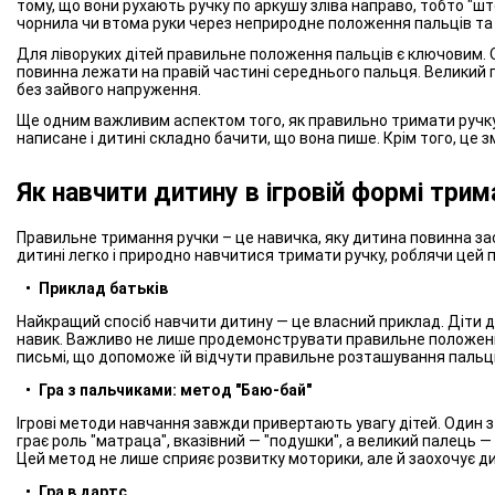
тому, що вони рухають ручку по аркушу зліва направо, тобто "што
чорнила чи втома руки через неприродне положення пальців та р
Для ліворуких дітей правильне положення пальців є ключовим. 
повинна лежати на правій частині середнього пальця. Великий па
без зайвого напруження.
Ще одним важливим аспектом того, як правильно тримати ручку л
написане і дитині складно бачити, що вона пише. Крім того, це зм
Як навчити дитину в ігровій формі трим
Правильне тримання ручки – це навичка, яку дитина повинна засв
дитині легко і природно навчитися тримати ручку, роблячи цей 
Приклад батьків
Найкращий спосіб навчити дитину — це власний приклад. Діти д
навик. Важливо не лише продемонструвати правильне положення 
письмі, що допоможе їй відчути правильне розташування пальці
Гра з пальчиками: метод "Баю-бай"
Ігрові методи навчання завжди привертають увагу дітей. Один з 
грає роль "матраца", вказівний — "подушки", а великий палець 
Цей метод не лише сприяє розвитку моторики, але й заохочує д
Гра в дартс