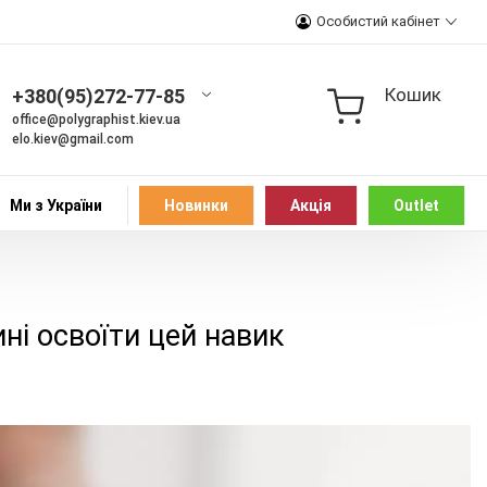
Особистий кабінет
Кошик
+380(95)272-77-85
office@polygraphist.kiev.ua
elo.kiev@gmail.com
Ми з України
Новинки
Акція
Outlet
ні освоїти цей навик