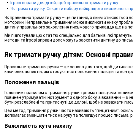
Ігрові вправи для дітей, щоб правильно тримати ручку
Як тримати ручку: Секрети вибору найкращого письмового п
Як правильно тримати ручку – це питання, з яким стикаються всі
моторики. Неправильне тримання може викликати низку проблем
дитину правильного захоплення письмового приладдя ще на поч
Ми підготували цю статтю спеціально для батьків, які прагнут
методи та ігрові вправи допоможуть заохотити дитину до письм
Як тримати ручку дітям: Основні прави
Правильне тримання ручки — це основа для того, щоб дитина мог
ключових аспектів, які стосуються положення пальців та контр
Положення пальців
Головним правилом є тримання ручки трьома пальцями: великим,
повинен утримувати інструмент з одного боку, а вказівний — з і
бути розслаблені та притиснуті до долоні, щоб не заважати пис
Цей метод тримання ручки часто називають "пінцетним", оскільк
допомагає зменшити тиск на руку та полегшує процес письма, р
Важливість кута нахилу