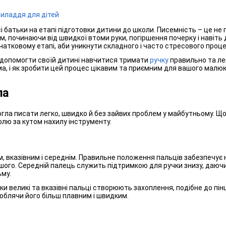
риладдя для дітей
 батьки на етапі підготовки дитини до школи. Писемність – це не п
, починаючи від швидкої втоми руки, погіршення почерку і навіт
атковому етапі, аби уникнути складного і часто стресового проц
ь допомогти своїй дитині навчитися тримати
ручку
правильно та лег
а, і як зробити цей процес цікавим та приємним для вашого малюк
ла
ла писати легко, швидко й без зайвих проблем у майбутньому. Щоб
олю за кутом нахилу інструменту.
 вказівним і середнім. Правильне положення пальців забезпечує н
ншого. Середній палець служить підтримкою для ручки знизу, даючи
ьму.
и великі та вказівні пальці створюють захоплення, подібне до пі
облячи його більш плавним і швидким.