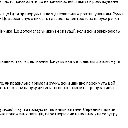
. Це часто призводить до неприємностей, таких як розмазування
, що і для праворуких, але з дзеркальним розташуванням. Ручка
. Це забезпечує стійкість і дозволяє контролювати рухи ручки
інчика. Це допомагає уникнути ситуації, коли вони закривають
кавим, так і ефективним. Існує кілька методів, які допоможуть
е, як правильно тримати ручку, вони швидко переймуть цей
іть поставити руку дитини на свою і разом потренуватися в
одушкою", яку підтримують пальчики дитини. Середній палець
льне положення пальців, перетворюючи навчання у веселу гру.