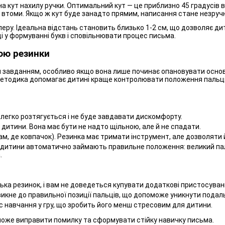
а кут нахилу ручки. Оптимальний кут — це приблизно 45 градусів в
втоми. Якщо ж кут буде занадто прямим, написання стане незручн
аперу. Ідеальна відстань становить близько 1-2 см, що дозволяє дит
 у формуванні букв і сповільнювати процес письма.
ою резинки
завданням, особливо якщо вона лише починає опановувати основи
 методика допомагає дитині краще контролювати положення пальц
а легко розтягується і не буде завдавати дискомфорту.
 дитини. Вона має бути не надто щільною, але й не спадати.
ам, де ковпачок). Резинка має тримати інструмент, але дозволяти 
 дитини автоматично займають правильне положення: великий палець
.
ька резинок, і вам не доведеться купувати додаткові пристосуван
икне до правильної позиції пальців, що допоможе уникнути подал
навчання у гру, що зробить його менш стресовим для дитини.
може виправити помилку та сформувати стійку навичку письма.