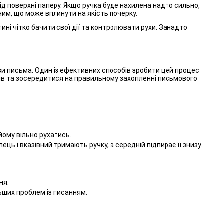
ід поверхні паперу. Якщо ручка буде нахилена надто сильно,
им, що може вплинути на якість почерку.
ині чітко бачити свої дії та контролювати рухи. Занадто
 письма. Один із ефективних способів зробити цей процес
ів та зосередитися на правильному захопленні письмового
йому вільно рухатись.
 і вказівний тримають ручку, а середній підпирає її знизу.
ня.
ьших проблем із писанням.