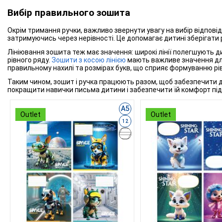
Вибір правильного зошита
Окрім тримання ручки, важливо звернути увагу на вибір відповід
затримуючись через нерівності. Це допомагає дитині зберігати р
Лініювання зошита теж має значення: широкі лінії полегшують д
рівного ряду.
Зошити з косою лінією
мають важливе значення для 
правильному нахилі та розмірах букв, що сприяє формуванню рів
Таким чином, зошит і ручка працюють разом, щоб забезпечити д
покращити навички письма дитини і забезпечити їй комфорт під
А5
Outlet
Outlet
12