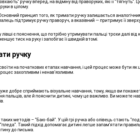
вхають" ручку вперед, на відміну від праворуких, які її "тягнуть"
уки в цілому.
Основний принцип того, як тримати ручку залишається аналогічним
лець підтримує ручку праворуч, а вказівний — притримує її зверху
івші є пояснення, що потрібно утримувати пальці трохи далі від к
еншує тиск на руку і запобігає її швидкій втомі.
ати ручку
оїти на початкових етапах навчання, і цей процес може бути як ці
процес захопливим і ненав'язливим.
уже добре сприймають візуальне навчання, тому, якщо ви покажет
пальців, але й пояснити дитині, чому це важливо. Ви можете нав
в.
таких методів – "Баю-бай". У цій грі ручка або олівець стають "п
— "пледа". Такий підхід допомагає дитині легше запам'ятати прави
итину до письма.