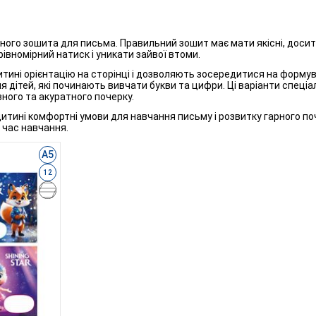
ного зошита для письма. Правильний зошит має мати якісні, досить 
івномірний натиск і уникати зайвої втоми.
итині орієнтацію на сторінці і дозволяють зосередитися на формув
дітей, які починають вивчати букви та цифри. Ці варіанти спеціа
ного та акуратного почерку.
итині комфортні умови для навчання письму і розвитку гарного п
 час навчання.
А5
12