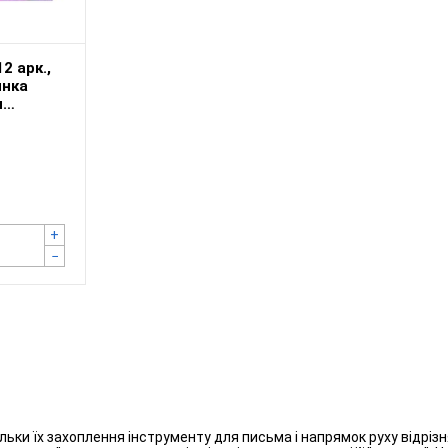
2 арк.,
инка
я
+
−
ільки їх захоплення інструменту для письма і напрямок руху відріз