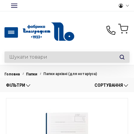
+380(50)441-46-36
Офісний папір та
канцтовари опт/роздріб
Папки архівні (для нотаріуса)
Головна
Папки
/
/
+380(50)330-28-14
Роздрібний відділ
ФІЛЬТРИ
СОРТУВАННЯ
+380(44)369-39-12
Вироби на замовлення
office@polygraphist.kiev.ua
Пн-Пт: 9:00-18:00
Перерва: 13:00-14:00