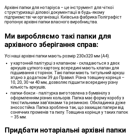
Архівні папки для нотаріуса – це інструмент для чіткої
структуризації ділової документації в будь-якому
підприємстві чи організації. Київська фабрика Поліграфіст
пропонує архівні папки власного виробництва.
Ми виробляємо такі папки для
архівного зберігання справ:
Усі наші архівні папки мають розмір 230х320 мм (А4).
у картонній палітурці з клапаном - складаються з двох
аркушів цупкого картону, всередині мають клапан для
підшивання сторінок. Такі папки мають титульний аркуш
згідно з додатком 39 до Правил. Різна товщину корінця –
10, 20, 30 чи 40 мм, дозволяє підшити всередину різну
кількість аркушів;
папки-бокси - палітурка виготовлена з бумвінілу з
оформленням різних кольорів. Папка має форму коробу з
текстильними зав’язками та резинкою. Обкладинка дуже
зносостійка. Папка зроблена так, що захищає папери від
сонячних променів та пилу. Товщина корінця у таких папок
– 35 мм.
Придбати нотаріальні архівні папки