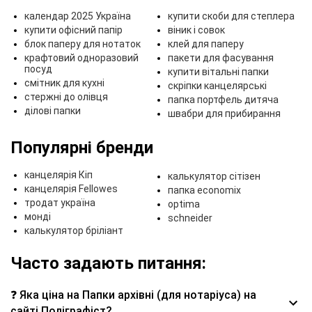
календар 2025 Україна
купити скоби для степлера
купити офісний папір
віник і совок
блок паперу для нотаток
клей для паперу
крафтовий одноразовий
пакети для фасування
посуд
купити вітальні папки
смітник для кухні
скріпки канцелярські
стержні до олівця
папка портфель дитяча
ділові папки
швабри для прибирання
Популярні бренди
канцелярія Кіп
калькулятор сітізен
канцелярія Fellowes
папка economix
тродат україна
optima
монді
schneider
калькулятор бріліант
Часто задають питання:
❓ Яка ціна на Папки архівні (для нотаріуса) на
сайті Поліграфіст?