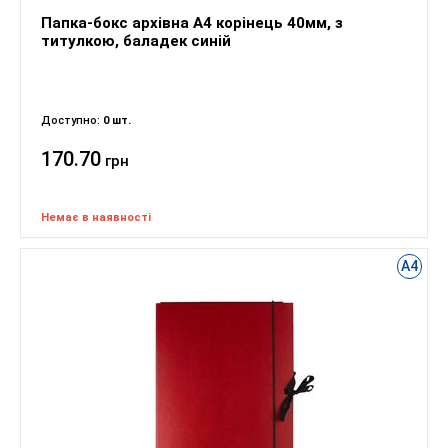
Папка-бокс архівна А4 корінець 40мм, з
титулкою, баладек синій
Доступно:
0 шт.
170.70
грн
Немає в наявності
А4