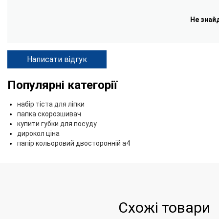
Не знай
Написати відгук
Популярні категорії
набір тіста для ліпки
папка скорозшивач
купити губки для посуду
дирокол ціна
папір кольоровий двосторонній а4
Схожі товари