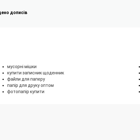
дено дописів
мусорні мішки
купити записник щоденник
файли для паперу
папір для друку оптом
фотопапір купити