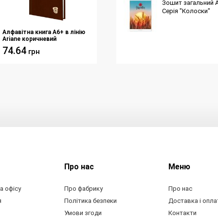
Зошит загальний А4
Серія "Колоски"
Алфавітна книга А6+ в лінію
Ariane коричневий
74.64
грн
Про нас
Меню
а офісу
Про фабрику
Про нас
я
Політика безпеки
Доставка і опла
Умови згоди
Контакти