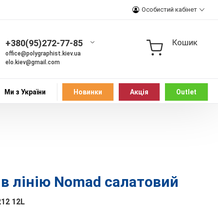
Особистий кабінет
Кошик
+380(95)272-77-85
office@polygraphist.kiev.ua
elo.kiev@gmail.com
Ми з України
Новинки
Акція
Outlet
 в лінію Nomad салатовий
212 12L