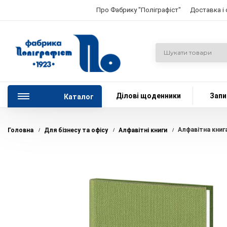
Про Фабрику "Поліграфіст"
Доставка і
Ділові щоденники
Запи
Каталог
Алфавітна книг
Головна
Для бізнесу та офісу
Алфавітні книги
/
/
/