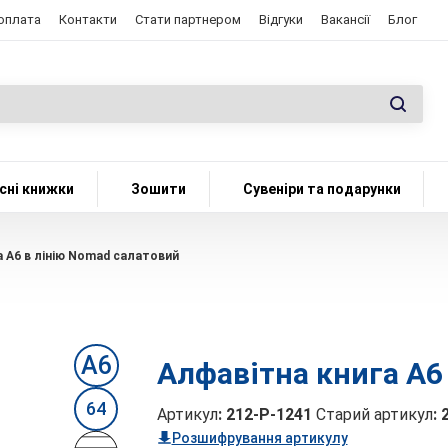
 оплата
Контакти
Стати партнером
Відгуки
Вакансії
Блог
сні книжки
Зошити
Сувеніри та подарунки
а А6 в лінію Nomad салатовий
А6
Алфавітна книга А6
64
Артикул
:
212-P-1241
Старий артикул
:
Розшифрування артикулу