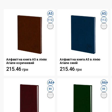
А5
А5
112
112
Алфавітна книга А5 в лінію
Алфавітна книга А5 в лінію
Ariane коричневий
Ariane синій
215.46
215.46
грн
грн
А6+
А6+
80
80