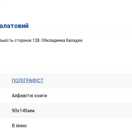
салатовий
лькість сторінок 128. Обкладинка баладек.
ПОЛІГРАФІСТ
Алфавітні книги
90х145мм
В лінію