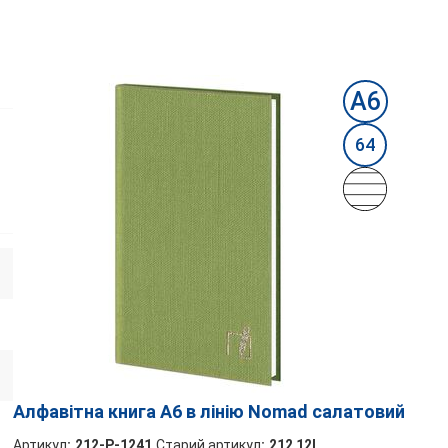
А6
64
Алфавітна книга А6 в лінію Nomad салатовий
Артикул
:
212-P-1241
Старий артикул
:
212 12L