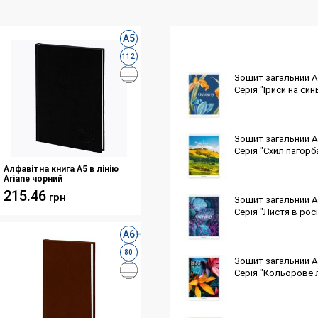
А5
112
Зошит загальний А4
Серія "Іриси на син
Зошит загальний А4
Серія "Схил пагорб
Алфавітна книга А5 в лінію
Ariane чорний
215.46
грн
Зошит загальний А4
Серія "Листя в росі
А6+
80
Зошит загальний А4
Серія "Кольорове 