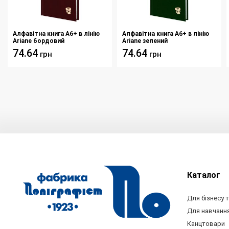
Алфавітна книга А6+ в лінію
Алфавітна книга А6+ в лінію
Ariane бордовий
Ariane зелений
74.64
74.64
грн
грн
Каталог
Для бізнесу т
Для навчанн
Канцтовари