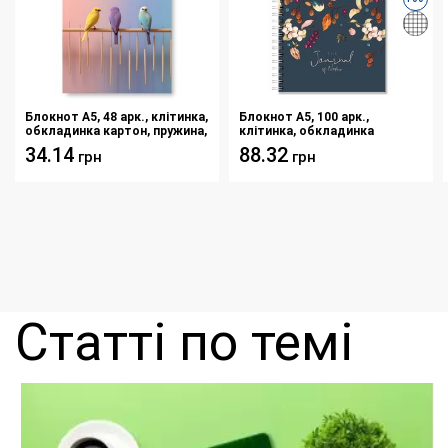
Блокнот A5, 48 арк., клітинка,
Блокнот A5, 100 арк.,
обкладинка картон, пружина,
клітинка, обкладинка
Серія "Папуги"
твердий картон, пружина,
34.14
88.32
грн
грн
Серія "Осінь"
Статті по темі