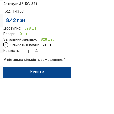
Артикул
:
А6-БЄ-321
Код:
14353
18.42
грн
Доступно:
828 шт.
Резерв:
0 шт.
Загальний залишок:
828 шт.
Кількість в пачці:
60 шт.
+
Кількість:
−
Мінімальна кількість замовлення:
1
Купити