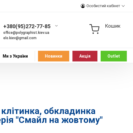
Особистий кабінет
Кошик
+380(95)272-77-85
office@polygraphist.kiev.ua
elo.kiev@gmail.com
Ми з України
Новинки
Акція
Outlet
, клітинка, обкладинка
ерія "Смайл на жовтому"