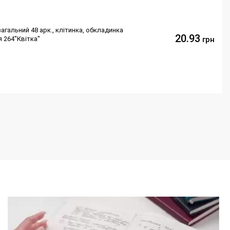
агальний 48 арк., клітинка, обкладинка
20.93
 264"Квітка"
грн