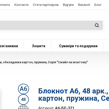
 оплата
Контакти
Стати партнером
Відгуки
Вакансії
Блог
сні книжки
Зошити
Сувеніри та подарунки
нка, обкладинка картон, пружина, Серія "Смайл на жовтому"
А6
Блокнот А6, 48 арк.
картон, пружина, С
48
Артикул
:
А6-БЄ-321