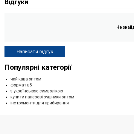
Відгуки
Не знай
Написати відгук
Популярні категорії
чай кава оптом
формат в5
з українською символікою
купити паперові рушники оптом
інструменти для прибирання