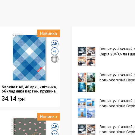
Новинка
А5
Зошит учнівський з
48
Серія 284"Сила і ш
Зошит учнівський з
повноколірна Сері
Блокнот A5, 48 арк., клітинка,
обкладинка картон, пружина,
Серія "Шотландка синя"
34.14
грн
Зошит учнівський з
повноколірна Сері
Новинка
А5
Зошит учнівський з
повноколірна Серія
100