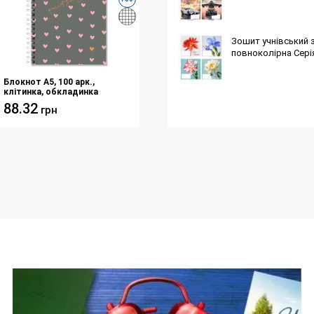
Зошит учнівський з
повноколірна Серія
Блокнот A5, 100 арк.,
клітинка, обкладинка
твердий картон, пружина,
88.32
грн
Серія "Сердечки"