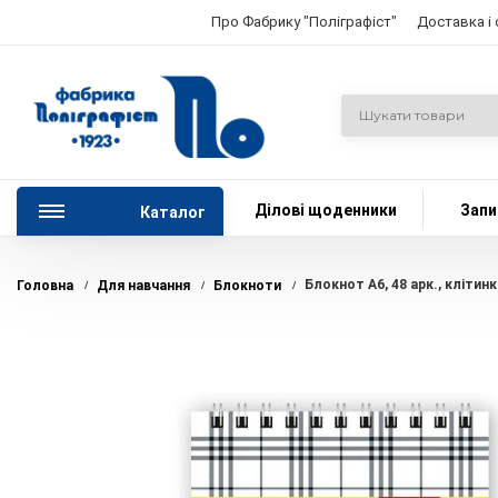
Про Фабрику "Поліграфіст"
Доставка і
Ділові щоденники
Запи
Каталог
Блокнот А6, 48 арк., кліти
Головна
Для навчання
Блокноти
/
/
/