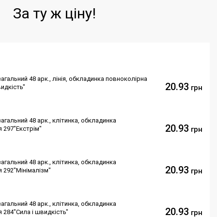
За ту ж ціну!
агальний 48 арк., лінія, обкладинка повноколірна
20.93
видкість"
грн
агальний 48 арк., клітинка, обкладинка
20.93
я 297"Екстрім"
грн
агальний 48 арк., клітинка, обкладинка
20.93
я 292"Мінімалізм"
грн
агальний 48 арк., клітинка, обкладинка
20.93
 284"Сила і швидкість"
грн