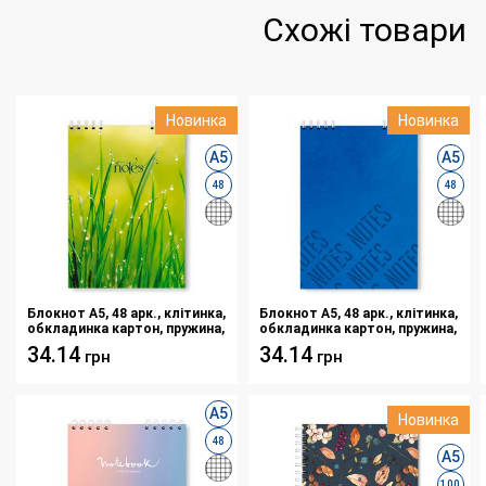
Схожі товари
Новинка
Новинка
А5
А5
48
48
Блокнот A5, 48 арк., клітинка,
Блокнот A5, 48 арк., клітинка,
обкладинка картон, пружина,
обкладинка картон, пружина,
Серія "Трава"
Серія "Синій фон"
34.14
34.14
грн
грн
А5
Новинка
48
А5
100