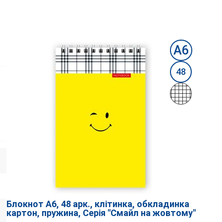
А6
48
Блокнот А6, 48 арк., клітинка, обкладинка
картон, пружина, Серія "Смайл на жовтому"