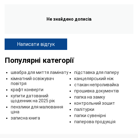
Не знайдено дописів
Написати відгук
Популярні категорії
швабра для миття ламінату
підставка для паперу
кімнатний освіжувач
канцелярський ніж
повітря
стакан непроливайка
крафт конверти
прошивка документів
купити датований
папка на замку
щоденник на 2025 рік
контрольний зошит
пензлики для малювання
палітурки
ціна
папки сувенірні
записна книга
паперова продукція