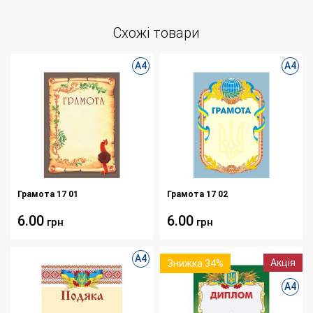
Схожі товари
А4
А4
Грамота 17 01
Грамота 17 02
6.00
6.00
грн
грн
А4
Акція
Знижка 34%
А4