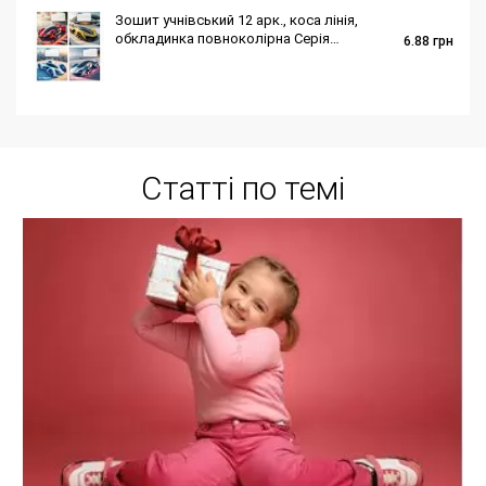
Зошит учнівський 12 арк., коса лінія,
обкладинка повноколірна Серія
6.88
грн
187"Кібер авто"
Статті по темі