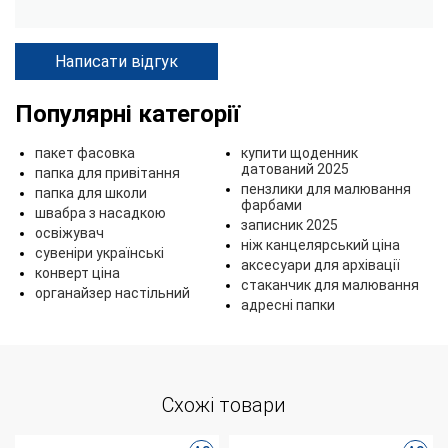
Написати відгук
Популярні категорії
пакет фасовка
купити щоденник
датований 2025
папка для привітання
пензлики для малювання
папка для школи
фарбами
швабра з насадкою
записник 2025
освіжувач
ніж канцелярський ціна
сувеніри українські
аксесуари для архівації
конверт ціна
стаканчик для малювання
органайзер настільний
адресні папки
Схожі товари