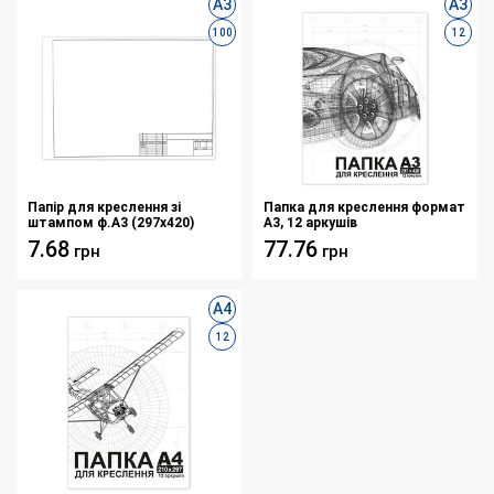
А3
А3
100
12
Папір для креслення зі
Папка для креслення формат
штампом ф.А3 (297х420)
А3, 12 аркушів
7.68
77.76
грн
грн
А4
12