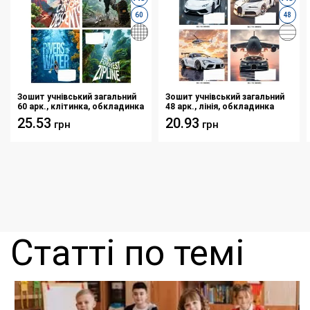
60
48
Зошит учнівський загальний
Зошит учнівський загальний
60 арк., клітинка, обкладинка
48 арк., лінія, обкладинка
повноколірна Серія
повноколірна Серія 284"Сила
25.53
20.93
грн
грн
297"Екстрім"
і швидкість"
Статті по темі