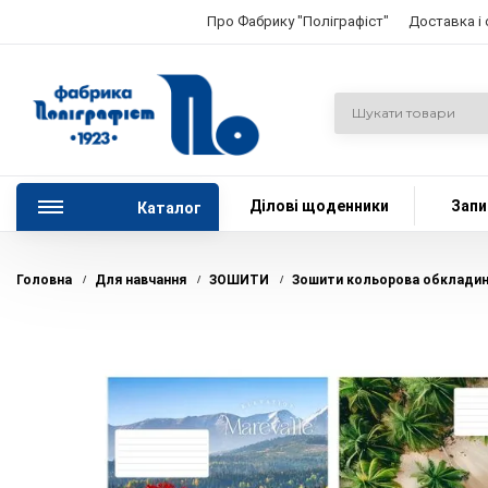
Про Фабрику "Поліграфіст"
Доставка і
Ділові щоденники
Запи
Каталог
Головна
Для навчання
ЗОШИТИ
Зошити кольорова обклади
/
/
/