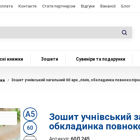
 оплата
Контакти
Стати партнером
Відгуки
Вакансії
Блог
сні книжки
Зошити
Сувеніри та подарунки
Зошит учнівський загальний 60 арк.,лінія, обкладинка повноколір
нка
/
А5
Зошит учнівський за
обкладинка повнок
60
Артикул
:
60Л 245