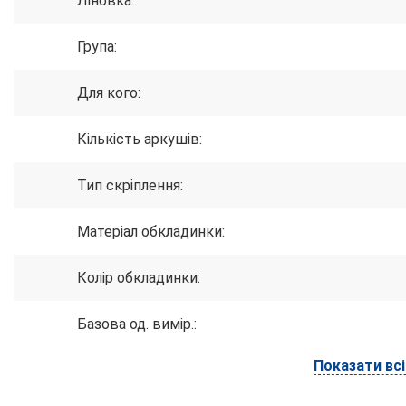
Ліновка:
Група:
Для кого:
Кількість аркушів:
Тип скріплення:
Матеріал обкладинки:
Колір обкладинки:
Базова од. вимір.:
Показати вс