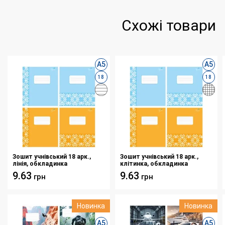
Схожі товари
А5
А5
18
18
Зошит учнівський 18 арк.,
Зошит учнівський 18 арк.,
лінія, обкладинка
клітинка, обкладинка
повноколірна Серія
повноколірна Серія
9.63
9.63
грн
грн
944"Мережка"
944"Мережка"
Новинка
Новинка
А5
А5