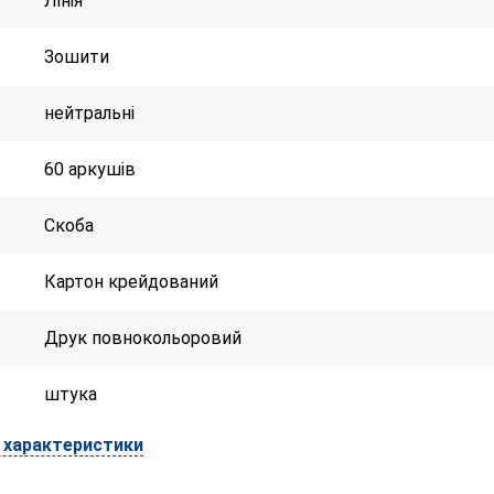
Лінія
Зошити
нейтральні
60 аркушів
Скоба
Картон крейдований
Друк повнокольоровий
штука
і характеристики