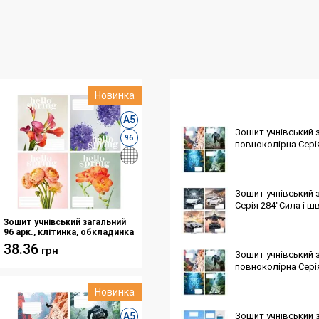
Новинка
А5
Зошит учнівський з
96
повноколірна Сері
Зошит учнівський з
Серія 284"Сила і ш
Зошит учнівський загальний
96 арк., клітинка, обкладинка
повноколірна Серія
38.36
грн
262"Весняні квіти"
Зошит учнівський з
повноколірна Сері
Новинка
А5
Зошит учнівський з