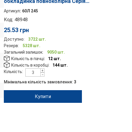
обкладинка повноколірна Серія
245"Ландшафт"
Артикул
:
60Л 245
Код:
48948
25.53
грн
Доступно:
3722 шт.
Резерв:
5328 шт.
Загальний залишок:
9050 шт.
Кількість в пачці:
12 шт.
Кількість в коробці:
144 шт.
+
Кількість:
−
Мінімальна кількість замовлення:
3
Купити