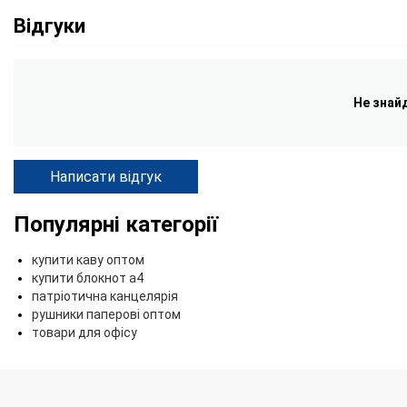
Відгуки
Не знай
Написати відгук
Популярні категорії
купити каву оптом
купити блокнот а4
патріотична канцелярія
рушники паперові оптом
товари для офісу