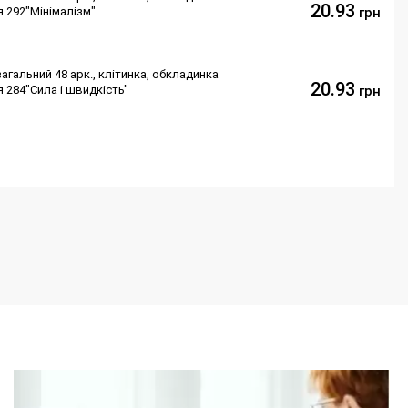
20.93
я 292"Мінімалізм"
грн
агальний 48 арк., клітинка, обкладинка
20.93
 284"Сила і швидкість"
грн