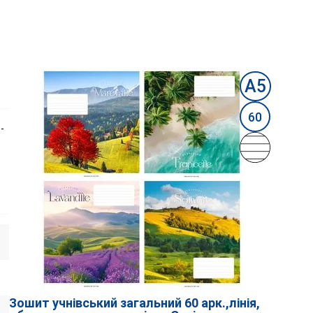
А5
60
-
Зошит учнівський загальний 60 арк.,лінія,