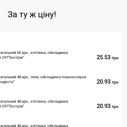
За ту ж ціну!
агальний 60 арк., клітинка, обкладинка
25.53
я 297"Екстрім"
грн
агальний 48 арк., лінія, обкладинка повноколірна
20.93
видкість"
грн
агальний 48 арк., клітинка, обкладинка
20.93
я 297"Екстрім"
грн
агальний 48 арк., клітинка, обкладинка