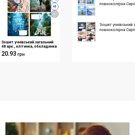
повноколірна Сері
48
Зошит учнівський з
повноколірна Серія
Зошит учнівський загальний
48 арк., клітинка, обкладинка
повноколірна Серія
20.93
грн
297"Екстрім"