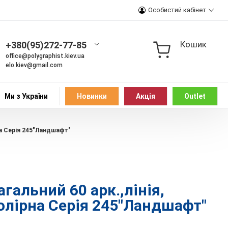
Особистий кабінет
Кошик
+380(95)272-77-85
office@polygraphist.kiev.ua
elo.kiev@gmail.com
Ми з України
Новинки
Акція
Outlet
на Серія 245"Ландшафт"
гальний 60 арк.,лінія,
олірна Серія 245"Ландшафт"