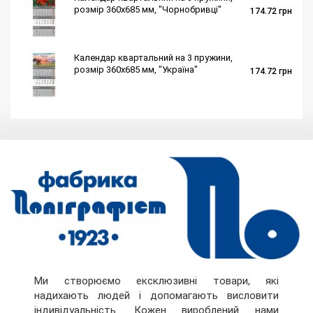
розмір 360х685 мм, "Чорнобривці"
174.72
грн
Календар квартальний на 3 пружини,
розмір 360х685 мм, "Україна"
174.72
грн
Ми створюємо ексклюзивні товари, які
надихають людей і допомагають висловити
індивідуальність. Кожен вироблений нами