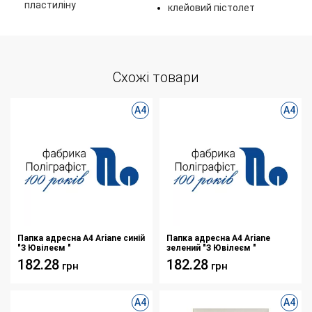
пластиліну
клейовий пістолет
Схожі товари
А4
А4
Папка адресна А4 Ariane синій
Папка адресна А4 Ariane
"З Ювілеєм "
зелений "З Ювілеєм "
182.28
182.28
грн
грн
А4
А4