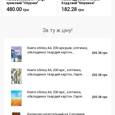
кремовий "Обручки"
бордовий "Мережка"
480.00
182.28
грн
грн
За ту ж ціну!
Книга обліку А4, 200 аркушів, клітинка,
обкладинка твердий картон,
205.38
грн
ламінація, "Місто"
Книга обліку А4, 200 арк., клітинка,
обкладинка твердий картон, Серія
205.38
грн
"Геометрія"
Книга обліку А4, 200 арк., клітинка,
обкладинка твердий картон, Серія
205.38
грн
"Колоски"
Календар квартальний на 3 пружини,