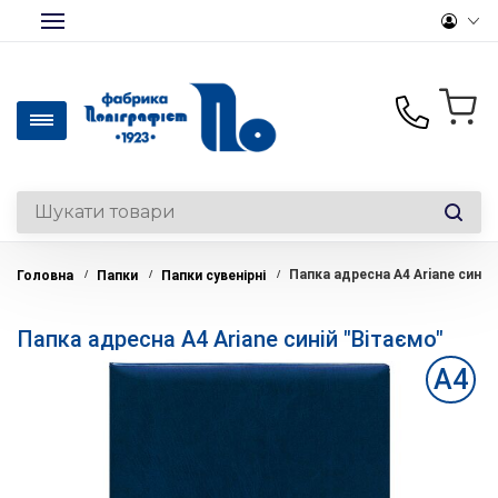
+380(50)441-46-36
Офісний папір та
канцтовари опт/роздріб
Папка адресна А4 Ariane синій
Головна
Папки
Папки сувенірні
/
/
/
+380(50)330-28-14
Роздрібний відділ
Папка адресна А4 Ariane синій "Вітаємо"
+380(44)369-39-12
Вироби на замовлення
А4
office@polygraphist.kiev.ua
Пн-Пт: 9:00-18:00
Перерва: 13:00-14:00