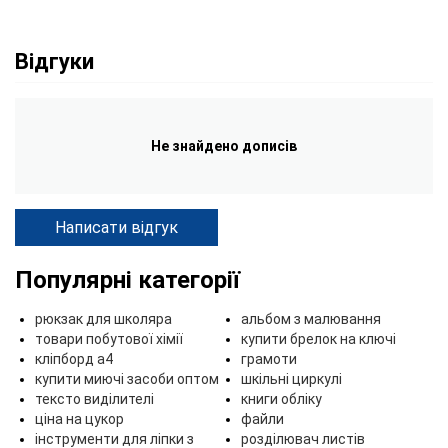
Відгуки
Не знайдено дописів
Написати відгук
Популярні категорії
рюкзак для школяра
альбом з малювання
товари побутової хімії
купити брелок на ключі
кліпборд а4
грамоти
купити миючі засоби оптом
шкільні циркулі
тексто виділителі
книги обліку
ціна на цукор
файли
інструменти для ліпки з
розділювач листів