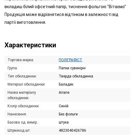
вкладиш білий офсетний папір, тиснення фольгою "Вітаємо"
Продукція може відрізнятися відтінком в залежності від
партії виготовлення.
Характеристики
Торгова марка:
ПОЛІГРАФІСТ
Група:
Папки сувенірні
Тип обкладинки:
Тверда обкладинка
Матеріал обкладинки:
Баладек
Назва матеріалу
Ariane
обкладинки:
Колір обкладинки:
Синій
Нанесення:
Без фольги
Базова од. вимір.:
штука
Штрихкод шт:
4823040426786