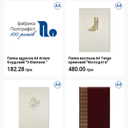
А4
А4
Папка адресна А4 Ariane
Папка весільна А4 Tango
бордовий "З Ювілеєм "
кремовий "Молодята"
182.28
480.00
грн
грн
А4
А4