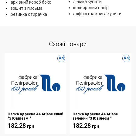
лінійка купити
архівний короб бокс
кольоровий папір
зошит з письма
алфавітна книга купити
резинка стирачка
Схожі товари
А4
А4
Папка адресна А4 Ariane синій
Папка адресна А4 Ariane
"З Ювілеєм "
зелений "З Ювілеєм "
182.28
182.28
грн
грн