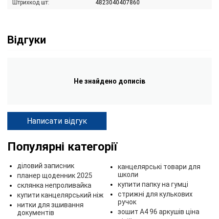
Штрихкод шт:
4823040407860
Відгуки
Не знайдено дописів
Написати відгук
Популярні категорії
діловий записник
канцелярські товари для
школи
планер щоденник 2025
купити папку на гумці
склянка непроливайка
стрижні для кулькових
купити канцелярський ніж
ручок
нитки для зшивання
зошит А4 96 аркушів ціна
документів