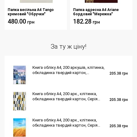
Папка весільна А4 Tango
Папка адресна А4 Ariane
кремовий "Обручки"
бордовий "Мережка"
480.00
182.28
грн
грн
За ту ж ціну!
Книга обліку А4, 200 аркушів, клітинка,
обкладинка твердий картон,
205.38
грн
ламінація, "Місто"
Книга обліку А4, 200 арк., клітинка,
обкладинка твердий картон, Серія
205.38
грн
"Геометрія"
Книга обліку А4, 200 арк., клітинка,
обкладинка твердий картон, Серія
205.38
грн
"Колоски"