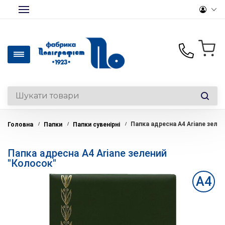
+380(50)441-46-36
Офісний папір та
канцтовари опт/роздріб
Папка адресна А4 Ariane зеле
Головна
Папки
Папки сувенірні
/
/
/
+380(50)330-28-14
Роздрібний відділ
Папка адресна А4 Ariane зелений
+380(44)369-39-12
"Колосок"
Вироби на замовлення
office@polygraphist.kiev.ua
А4
Пн-Пт: 9:00-18:00
Перерва: 13:00-14:00