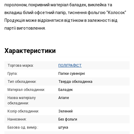
поролоном, покривний матеріал баладек, виклейка та
вкладиш білий офсетний папір, тиснення фольгою "Колосок"
Продукція може відрізнятися відтінком в залежності від
партії виготовлення.
Характеристики
Торгова марка:
ПОЛІГРАФІСТ
Група:
Папки сувенірні
Тип обкладинки:
Тверда обкладинка
Матеріал обкладинки:
Баладек
Назва матеріалу
Ariane
обкладинки:
Колір обкладинки:
Зелений
Нанесення:
Без фольги
Базова од. вимір.:
штука