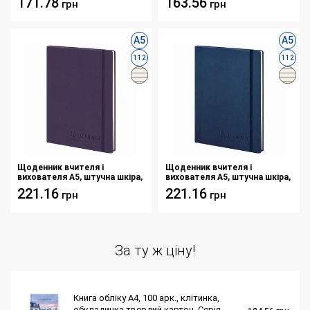
171.78
163.56
грн
грн
А5
А5
112
112
Щоденник вчителя і
Щоденник вчителя і
вихователя А5, штучна шкіра,
вихователя А5, штучна шкіра,
на гумці, фіолетовий
на гумці, синій
221.16
221.16
грн
грн
За ту ж ціну!
Книга обліку А4, 100 арк., клітинка,
обкладинка твердий картон, Серія