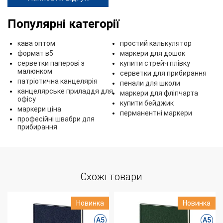
Популярні категорії
кава оптом
простий калькулятор
формат в5
маркери для дошок
серветки паперові з
купити стрейч плівку
малюнком
серветки для прибирання
патріотична канцелярія
пенали для школи
канцелярське приладдя для
маркери для фліпчарта
офісу
купити бейджик
маркери ціна
перманентні маркери
професійні швабри для
прибирання
Схожі товари
Новинка
Новинка
А5
А5