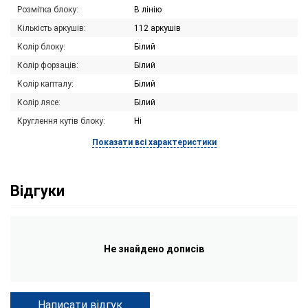
Розмітка блоку:
В лінію
Кількість аркушів:
112 аркушів
Колір блоку:
Білий
Колір форзаців:
Білий
Колір капталу:
Білий
Колір лясе:
Білий
Круглення кутів блоку:
Ні
Показати всі характеристики
Відгуки
Не знайдено дописів
Написати відгук