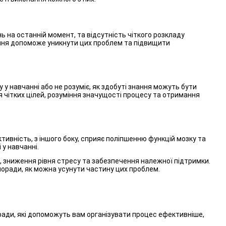
 на останній момент, та відсутність чіткого розкладу
ання допоможе уникнути цих проблем та підвищити
у навчанні або не розуміє, як здобуті знання можуть бути
 чітких цілей, розуміння значущості процесу та отримання
тивність, з іншого боку, сприяє поліпшенню функцій мозку та
 у навчанні.
, зниження рівня стресу та забезпечення належної підтримки.
оради, як можна усунути частину цих проблем.
ади, які допоможуть вам організувати процес ефективніше,