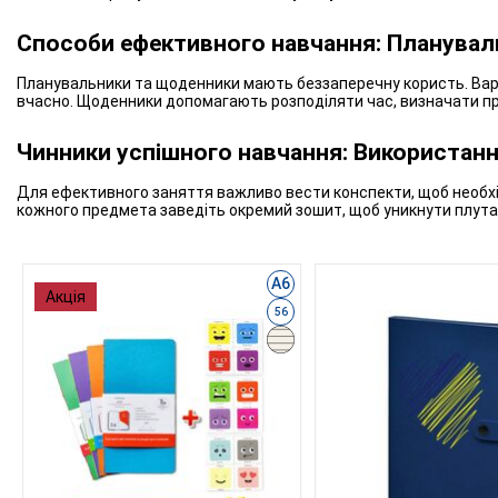
Способи ефективного навчання: Плануваль
Планувальники та щоденники мають беззаперечну користь. Варто 
вчасно. Щоденники допомагають розподіляти час, визначати пр
Чинники успішного навчання: Використанн
Для ефективного заняття важливо вести конспекти, щоб необхідн
кожного предмета заведіть окремий зошит, щоб уникнути плутан
А6
Акція
56