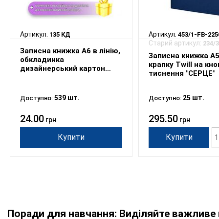
Артикул:
Артикул:
135 КД
453/1-FB-225
Старий артикул:
234/3 2
Записна книжка А6 в лінію,
Записна книжка А5
обкладинка
крапку Twill на кно
дизайнерський картон
тиснення "СЕРЦЕ"
різноколір
539 шт.
25 шт.
Доступно:
Доступно:
24.00
295.50
грн
грн
Купити
Купити
Поради для навчання: Виділяйте важливе