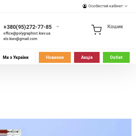
Особистий кабінет
Кошик
+380(95)272-77-85
office@polygraphist.kiev.ua
elo.kiev@gmail.com
Ми з України
Новинки
Акція
Outlet