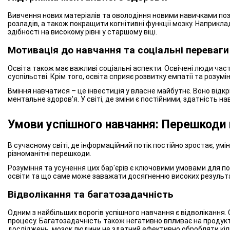
Вивчення нових матеріалів та оволодіння новими навичками по
розладів, а також покращити когнітивні функції мозку. Наприкл
здібності на високому рівні у старшому віці.
Мотивація до навчання та соціальні переваги
Освіта також має важливі соціальні аспекти. Освічені люди час
суспільстві. Крім того, освіта сприяє розвитку емпатії та роз
Вміння навчатися – це інвестиція у власне майбутнє. Воно відк
ментальне здоров'я. У світі, де зміни є постійними, здатність 
Умови успішного навчання: Перешкоди 
В сучасному світі, де інформаційний потік постійно зростає, ум
різноманітні перешкоди.
Розуміння та усунення цих бар'єрів є ключовими умовами для п
освіти та що саме може заважати досягненню високих результа
Відволікання та багатозадачність
Одним з найбільших ворогів успішного навчання є відволікання.
процесу. Багатозадачність також негативно впливає на продук
досліджень, мозок людини не здатний ефективно обробляти кіл