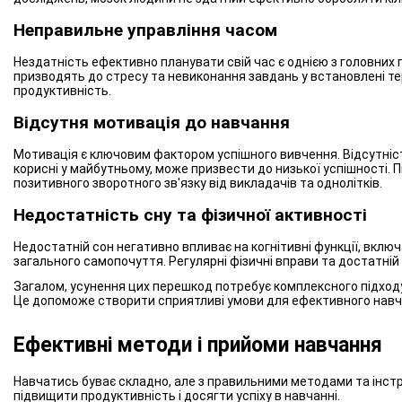
Неправильне управління часом
Нездатність ефективно планувати свій час є однією з головних 
призводять до стресу та невиконання завдань у встановлені те
продуктивність.
Відсутня мотивація до навчання
Мотивація є ключовим фактором успішного вивчення. Відсутність
корисні у майбутньому, може призвести до низької успішності. 
позитивного зворотного зв'язку від викладачів та однолітків.
Недостатність сну та фізичної активності
Недостатній сон негативно впливає на когнітивні функції, включ
загального самопочуття. Регулярні фізичні вправи та достатній
Загалом, усунення цих перешкод потребує комплексного підходу
Це допоможе створити сприятливі умови для ефективного навча
Ефективні методи і прийоми навчання
Навчатись буває складно, але з правильними методами та інст
підвищити продуктивність і досягти успіху в навчанні.