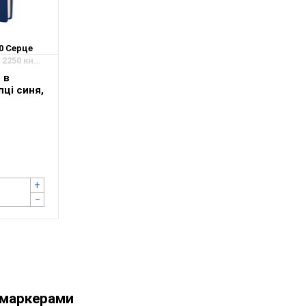
0 Серце
250 кнопка
 в
пці синя,
+
−
 маркерами