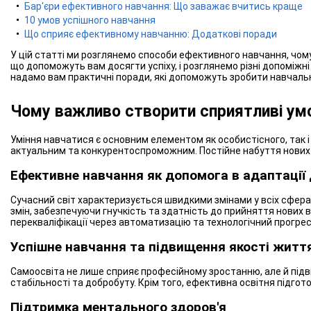
Бар'єри ефективного навчання: Що заважає вчитись краще
10 умов успішного навчання
Що сприяє ефективному навчанню: Додаткові поради
У цій статті ми розглянемо способи ефективного навчання, чом
що допоможуть вам досягти успіху, і розглянемо різні допоміжн
надамо вам практичні поради, які допоможуть зробити навчал
Чому важливо створити сприятливі ум
Уміння навчатися є основним елементом як особистісного, так і
актуальним та конкурентоспроможним. Постійне набуття нових з
Ефективне навчання як допомога в адаптації 
Сучасний світ характеризується швидкими змінами у всіх сферах
змін, забезпечуючи гнучкість та здатність до прийняття нових 
перекваліфікації через автоматизацію та технологічний прогрес
Успішне навчання та підвищення якості житт
Самоосвіта не лише сприяє професійному зростанню, але й підви
стабільності та добробуту. Крім того, ефективна освітня підг
Підтримка ментального здоров'я