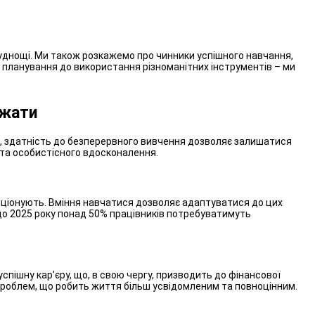
уднощі. Ми також розкажемо про чинники успішного навчання,
о планування до використання різноманітних інструментів – ми
ажати
ся, здатність до безперервного вивчення дозволяє залишатися
 та особистісного вдосконалення.
люціонують. Вміння навчатися дозволяє адаптуватися до цих
 до 2025 року понад 50% працівників потребуватимуть
пішну кар'єру, що, в свою чергу, призводить до фінансової
 проблем, що робить життя більш усвідомленим та повноцінним.