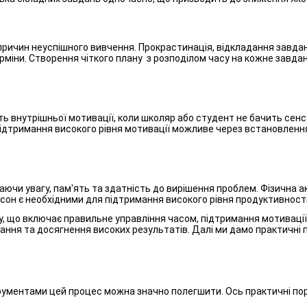
причин неуспішного вивчення. Прокрастинація, відкладання завдань
рміни. Створення чіткого плану з розподілом часу на кожне завд
 внутрішньої мотивації, коли школяр або студент не бачить сенсу 
Підтримання високого рівня мотивації можливе через встановлення
аючи увагу, пам'ять та здатність до вирішення проблем. Фізична ак
 сон є необхідними для підтримання високого рівня продуктивності
, що включає правильне управління часом, підтримання мотивації
ння та досягнення високих результатів. Далі ми дамо практичні п
рументами цей процес можна значно полегшити. Ось практичні пор