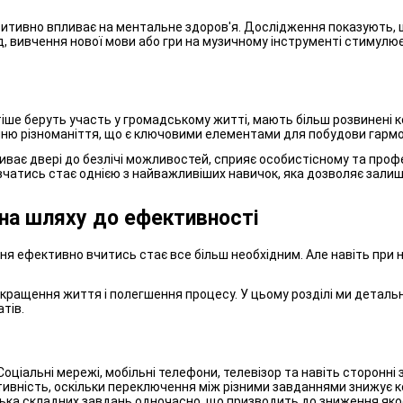
зитивно впливає на ментальне здоров'я. Дослідження показують, 
ад, вивчення нової мови або гри на музичному інструменті стимулю
тіше беруть участь у громадському житті, мають більш розвинені ко
умінню різноманіття, що є ключовими елементами для побудови гармо
риває двері до безлічі можливостей, сприяє особистісному та проф
навчатись стає однією з найважливіших навичок, яка дозволяє залиш
на шляху до ефективності
іння ефективно вчитись стає все більш необхідним. Але навіть при
окращення життя і полегшення процесу. У цьому розділі ми детал
тів.
 Соціальні мережі, мобільні телефони, телевізор та навіть сторон
тивність, оскільки переключення між різними завданнями знижує 
ька складних завдань одночасно, що призводить до зниження якос