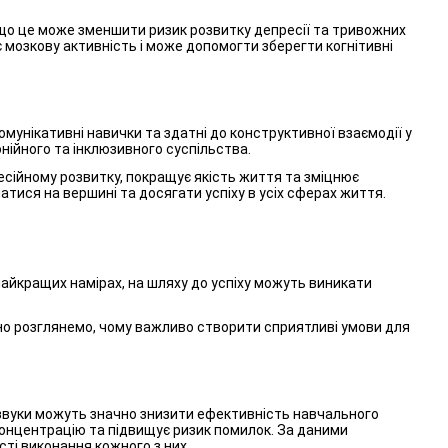
що це може зменшити ризик розвитку депресії та тривожних
є мозкову активність і може допомогти зберегти когнітивні
мунікативні навички та здатні до конструктивної взаємодії у
нійного та інклюзивного суспільства.
есійному розвитку, покращує якість життя та зміцнює
атися на вершині та досягати успіху в усіх сферах життя.
 найкращих намірах, на шляху до успіху можуть виникати
ьно розглянемо, чому важливо створити сприятливі умови для
ні звуки можуть значно знизити ефективність навчального
концентрацію та підвищує ризик помилок. За даними
ті виконання кожного з них.