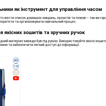
ники як інструмент для управління часом
вести список домашніх завдань, проєктів та планів – так ви гара
іоритети та організовувати навчальний процес.
я якісних зошитів та зручних ручок
ий матеріал завжди був під рукою. Використовуйте якісні зошити, я
ини та забезпечити легкий доступ до інформації.
А5
128