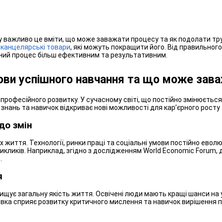
у важливо це вміти, що може заважати процесу та як подолати тр
і
канцелярські товари
, які можуть покращити його. Від правильног
ьний процес більш ефективним та результативним.
ови успішного навчання та що може зав
 професійного розвитку. У сучасному світі, що постійно змінюєть
нань та навичок відкриває нові можливості для кар’єрного росту
до змін
 життя. Технології, ринки праці та соціальні умови постійно ево
викликів. Наприклад, згідно з дослідженням World Economic Forum,
.
я
щує загальну якість життя. Освічені люди мають кращі шанси на ус
отовка сприяє розвитку критичного мислення та навичок вирішення