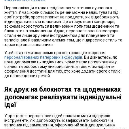
Персоналізація стала невід'ємною частиною сучасного
життя. У час, коли більшість речей можна налаштувати під
свої потреби, зростає попит на продукти, які відображають
індивідуальність їх власників. Це стосується і канцелярії,
зокрема користуються величезним попитом щоденники та
блокноти на замовлення. Адже, персоналізовані аксесуари
стали не лише зручним інструментом для планування та
записів, але й важливим елементом, що підкреслює стиль та
характер свого власника.
У цій статті ми розповімо про всі тонкощі створення
персоналізованих паперових аксесуарів
. Ви дізнаєтесь, як
вони допомагають виділятися, чому стали популярними у
бізнесі та особистому використанні, а також які варіанти
оформлення доступні для тих, хто хоче додати свого стилю
до повсякденних речей.
Як друк на блокнотах та щоденниках
допомагає реалізувати індивідуальні
ідеї
У процесі генерації нових ідей важливо мати під рукою
інструменти, які допоможуть їх зафіксувати. Блокнот чи
записник під замовлення, оформлений за індивідуальним