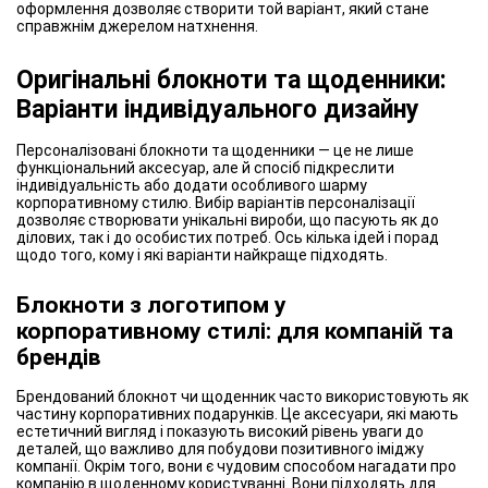
оформлення дозволяє створити той варіант, який стане
справжнім джерелом натхнення.
Оригінальні блокноти та щоденники:
Варіанти індивідуального дизайну
Персоналізовані блокноти та щоденники — це не лише
функціональний аксесуар, але й спосіб підкреслити
індивідуальність або додати особливого шарму
корпоративному стилю. Вибір варіантів персоналізації
дозволяє створювати унікальні вироби, що пасують як до
ділових, так і до особистих потреб. Ось кілька ідей і порад
щодо того, кому і які варіанти найкраще підходять.
Блокноти з логотипом у
корпоративному стилі: для компаній та
брендів
Брендований блокнот чи щоденник часто використовують як
частину корпоративних подарунків. Це аксесуари, які мають
естетичний вигляд і показують високий рівень уваги до
деталей, що важливо для побудови позитивного іміджу
компанії. Окрім того, вони є чудовим способом нагадати про
компанію в щоденному користуванні. Вони підходять для