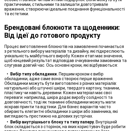
практичними, стильними та залишати довготривале
враження, створюючи ідеальне поєднання функціональності
та естетики.
Брендовані блокноти та щоденники:
Від ідеї до готового продукту
Процес виготовлення блокнотів на замовлення починається
з ретельного вибору матеріалів та дизайну, які підкреслюють
унікальність майбутнього виробу. Кожен етап має значення,
щоб кінцевий результат відповідав очікуванням замовника та
слугував довгий час. Ось основні кроки, які відбуваються:
Вибір типу обкладинки.
Першим кроком є вибір
обкладинки, адже саме вона створює перше враження.
Обкладинки можуть бути виготовлені з різних матеріалів:
натуральної або штучної шкіри, твердого картону, тканини,
пластику чи навіть деревини. Кожен матеріал має свої
переваги: наприклад, шкіра додає виробу солідності та
довговічності, тоді як тканинні обкладинки можуть мати
яскраві принти та відтінки. Для бізнес варіантів часто
обирають елегантні обкладинки з шкіри або замінника, які
виглядають престижно на ділових зустрічах.
Вибір внутрішнього блоку та типу паперу.
Внутрішній
блок складається з сторінок, на яких користувач буде робити