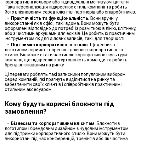
корпоративні кольори або індивідуальні мотивуючі цитати.
Така персоналізація підкреслює стиль компанії та робить
його впізнаваним серед клієнтів, партнерів або співробітників.
Практичність та функціональність.
Вони зручні у
використанні як в офісі, так і вдома. Вони можуть бути
оформлені відповідно до потреб: із розміткою в лінію, клітинку,
або з чистими аркушами для ескізів. Це робить їх практичним
інструментом як для ділових записів, так і для творчості.
Підтримка корпоративного стилю.
Щоденник з
логотипом сприяє створенню цілісного корпоративного
стилю. Він може стати частиною корпоративної культури
компанії, що підкреслює згуртованість команди та робить
бренд впізнаваним на ринку.
Ці переваги роблять такі записники популярним вибором
серед компаній, які прагнуть виділитися на ринку та
забезпечити своїх клієнтів і співробітників практичним і
стильним аксесуаром.
Кому будуть корисні блокноти під
замовлення?
Бізнесам та корпоративним клієнтам.
Блокноти з
логотипом і брендовим дизайном є чудовим інструментом
для підтримки корпоративного стилю. Вони можуть бути
використані під час конференцій, тренінгів або як частина