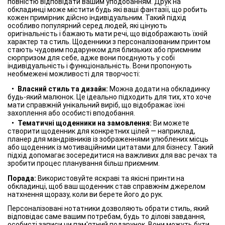
повністю відповідати вашим уподобанням. Друк на
обкладинці може містити будь які ваші фантазії, що робить
кожен примірник дійсно індивідуальним. Такий підхід
особливо популярний серед людей, які цінують
оригінальність і бажають мати речі, що відображають їхній
характер та стиль. Щоденники з персоналізованим принтом
стають чудовим подарунком для близьких або приємним
сюрпризом для себе, адже вони поєднують у собі
індивідуальність і функціональність. Вони пропонують
необмежені можливості для творчості:
Власний стиль та дизайн:
Можна додати на обкладинку
будь-який малюнок. Це ідеально підходить для тих, хто хоче
мати справжній унікальний виріб, що відображає їхні
захоплення або особисті вподобання.
Тематичні щоденники на замовлення:
Ви можете
створити щоденник для конкретних цілей — наприклад,
планер для мандрівників із зображеннями улюблених місць
або щоденник із мотиваційними цитатами для бізнесу. Такий
підхід допомагає зосередитися на важливих для вас речах та
зробити процес планування більш приємним.
Порада:
Використовуйте яскраві та якісні принти на
обкладинці, щоб ваш щоденник став справжнім джерелом
натхнення щоразу, коли ви берете його до рук.
Персоналізовані нотатники дозволяють обрати стиль, який
відповідає саме вашим потребам, будь то ділові завдання,
особисті записи чи пам'ятний подарунок. Вони можуть бути