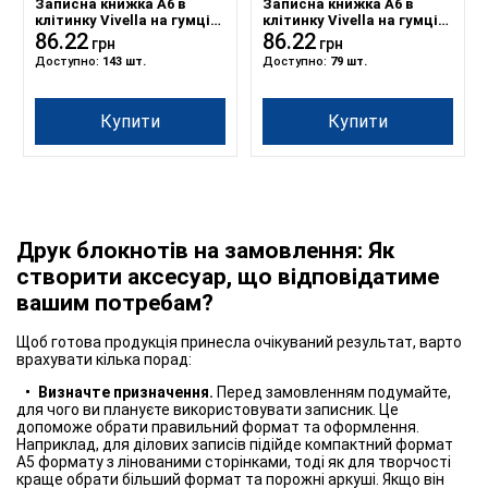
Записна книжка А6 в
Записна книжка А6 в
клітинку Vivella на гумці
клітинку Vivella на гумці
чорний
86.22
бордовий
86.22
грн
грн
Доступно:
143 шт.
Доступно:
79 шт.
Купити
Купити
Друк блокнотів на замовлення: Як
створити аксесуар, що відповідатиме
вашим потребам?
Щоб готова продукція принесла очікуваний результат, варто
врахувати кілька порад:
Визначте призначення.
Перед замовленням подумайте,
для чого ви плануєте використовувати записник. Це
допоможе обрати правильний формат та оформлення.
Наприклад, для ділових записів підійде компактний формат
А5 формату з лінованими сторінками, тоді як для творчості
краще обрати більший формат та порожні аркуші. Якщо він