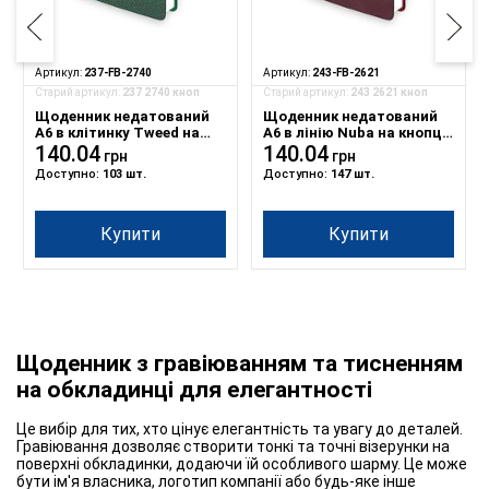
Артикул:
237-FB-2740
Артикул:
243-FB-2621
Старий артикул:
237 2740 кноп
Старий артикул:
243 2621 кноп
Щоденник недатований
Щоденник недатований
А6 в клітинку Tweed на
А6 в лінію Nuba на кнопці
кнопці зелений
140.04
бордова
140.04
грн
грн
Доступно:
103 шт.
Доступно:
147 шт.
Купити
Купити
Щоденник з гравіюванням та тисненням
на обкладинці для елегантності
Це вибір для тих, хто цінує елегантність та увагу до деталей.
Гравіювання дозволяє створити тонкі та точні візерунки на
поверхні обкладинки, додаючи їй особливого шарму. Це може
бути ім'я власника, логотип компанії або будь-яке інше