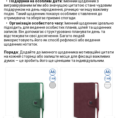
Подарунки на особливі дати:
Іменний щоденник з
вигравіруваним ім'ям або значущою цитатою стане чудовим
подарунком на день народження, річницю чи іншу важливу
подію. Такий щоденник показує особливе ставлення до
отримувача та зберігає приємні спогади.
Організація особистого часу:
Іменний щоденник ідеально
підходить для ведення особистих планів, цілей та щоденних
записів. Він допомагає структуровано планувати день та
відстежувати свої досягнення. Багато людей
використовують його як спосіб рефлексії або ведення
щоденних нотаток.
Порада:
Додайте до іменного щоденника мотиваційні цитати
на кожній сторінці або залиште місце для фіксації важливих
думок — це зробить його ще ціннішим та індивідуальним.
А6
А6
144
144