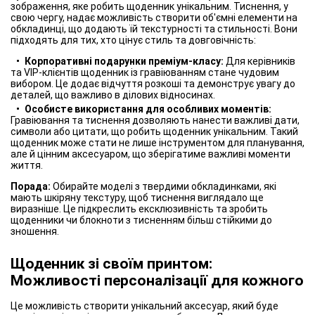
зображення, яке робить щоденник унікальним. Тиснення, у
свою чергу, надає можливість створити об'ємні елементи на
обкладинці, що додають їй текстурності та стильності. Вони
підходять для тих, хто цінує стиль та довговічність:
Корпоративні подарунки преміум-класу:
Для керівників
та VIP-клієнтів щоденник із гравіюванням стане чудовим
вибором. Це додає відчуття розкоші та демонструє увагу до
деталей, що важливо в ділових відносинах.
Особисте використання для особливих моментів:
Гравіювання та тиснення дозволяють нанести важливі дати,
символи або цитати, що робить щоденник унікальним. Такий
щоденник може стати не лише інструментом для планування,
але й цінним аксесуаром, що зберігатиме важливі моменти
життя.
Порада:
Обирайте моделі з твердими обкладинками, які
мають шкіряну текстуру, щоб тиснення виглядало ще
виразніше. Це підкреслить ексклюзивність та зробить
щоденники чи блокноти з тисненням більш стійкими до
зношення.
Щоденник зі своїм принтом:
Можливості персоналізації для кожного
Це можливість створити унікальний аксесуар, який буде