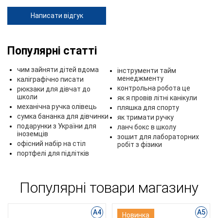
Написати відгук
Популярні статті
чим зайняти дітей вдома
інструменти тайм
менеджменту
каліграфічно писати
контрольна робота це
рюкзаки для дівчат до
школи
як я провів літні канікули
механічна ручка олівець
пляшка для спорту
сумка бананка для дівчинки
як тримати ручку
подарунки з України для
ланч бокс в школу
іноземців
зошит для лабораторних
офісний набір на стіл
робіт з фізики
портфелі для підлітків
Популярні товари магазину
А4
А5
Новинка