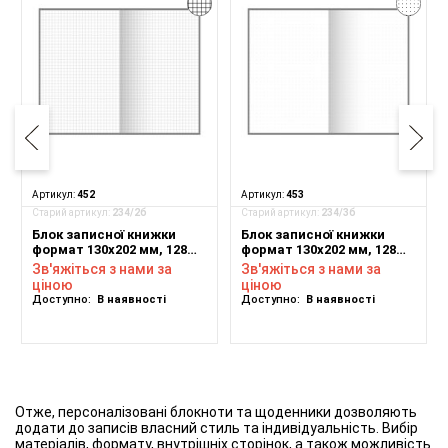
Артикул:
452
Артикул:
453
Старий артикул:
234/2б
Старий артикул:
234/3б
Блок записної книжки
Блок записної книжки
формат 130х202 мм, 128
формат 130х202 мм, 128
аркушів, білий папір,
аркушів, білий папір,
Зв'яжіться з нами за
Зв'яжіться з нами за
клітинка
крапка
ціною
ціною
Доступно:
В наявності
Доступно:
В наявності
Отже, персоналізовані блокноти та щоденники дозволяють
додати до записів власний стиль та індивідуальність. Вибір
матеріалів, формату, внутрішніх сторінок, а також можливість