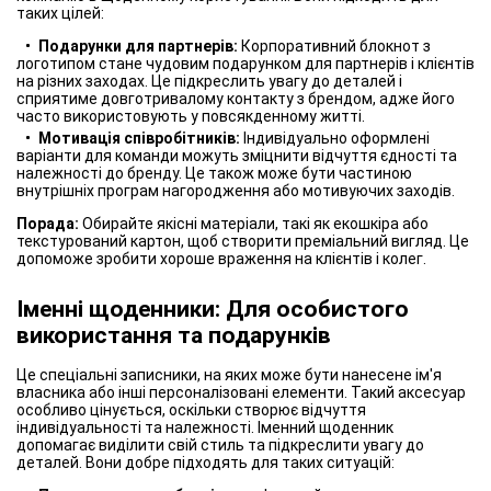
таких цілей:
Подарунки для партнерів:
Корпоративний блокнот з
логотипом стане чудовим подарунком для партнерів і клієнтів
на різних заходах. Це підкреслить увагу до деталей і
сприятиме довготривалому контакту з брендом, адже його
часто використовують у повсякденному житті.
Мотивація співробітників:
Індивідуально оформлені
варіанти для команди можуть зміцнити відчуття єдності та
належності до бренду. Це також може бути частиною
внутрішніх програм нагородження або мотивуючих заходів.
Порада:
Обирайте якісні матеріали, такі як екошкіра або
текстурований картон, щоб створити преміальний вигляд. Це
допоможе зробити хороше враження на клієнтів і колег.
Іменні щоденники: Для особистого
використання та подарунків
Це спеціальні записники, на яких може бути нанесене ім'я
власника або інші персоналізовані елементи. Такий аксесуар
особливо цінується, оскільки створює відчуття
індивідуальності та належності. Іменний щоденник
допомагає виділити свій стиль та підкреслити увагу до
деталей. Вони добре підходять для таких ситуацій: