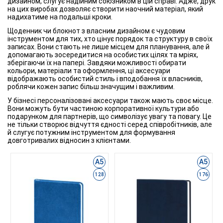
дизайном, слугує надійним союзником в цій справі. Адже, друк
на цих виробах дозволяє створити наочний матеріал, який
надихатиме на подальші кроки.
Щоденник чи блокнот з власним дизайном є чудовим
інструментом для тих, хто цінує порядок та структуру в своїх
записах. Вони стають не лише місцем для планування, але й
допомагають зосередитися на особистих цілях та мріях,
зберігаючи їх на папері. Завдяки можливості обирати
кольори, матеріали та оформлення, ці аксесуари
відображають особистий стиль і вподобання їх власників,
роблячи кожен запис більш значущим і важливим.
У бізнесі персоналізовані аксесуари також мають своє місце.
Вони можуть бути частиною корпоративної культури або
подарунком для партнерів, що символізує увагу та повагу. Це
не тільки створює відчуття єдності серед співробітників, але
й слугує потужним інструментом для формування
довготривалих відносин з клієнтами.
А5
А5
128
176