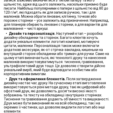
записи. Важливо визначитися з типом паперу та його
щільністю, адже від цього залежить, наскільки приємно буде
писати. Найбільш популярними є папери з щільністю від 80 до
120 г/м², які підходять як для записів ручкою, так і для
малюнків. Можна обрати ліновані, клітинку, точкові або
порожні сторінки – усе залежить від призначення. Наприклад,
для планерів обирають ліновані сторінки, а для варіантів для
малювання – чисті аркуші.
Дизайн та персоналізація.
Наступний етап – розробка
дизайну обкладинки та сторінок. Багато клієнтів хочуть
додати унікальні елементи: логотип компанії, мотивуючі
цитати, малюнки. Персоналізація також може включати
додаткові аксесуари, як-от стрічка-закладка, кишеньки на
внутрішній стороні обкладинки або тримач для ручки. Саме на
цьому етапі визначається, які технології друку та нанесення
малюнків використовуватимуться: тиснення, гравіювання,
ультрафіолетовий друк тощо. Це дозволяє створити дійсно
унікальний виріб, який буде відповідати особистим або
корпоративним вимогам.
Друк та оформлення блокнотів.
Після затвердження
дизайну настає час друку. На сучасному етапі виготовлення
використовуються різні методи друку, такі як цифровий або
офсетний друк, які дозволяють досягти високої якості
зображень та тексту на обкладинці і внутрішніх сторінках.
Тиснення та гравіювання додають об'ємності та вишуканості.
Друк може бути виконаний як на всій обкладинці, так і на
окремих її частинах, що дозволяє виділити логотип або інші
елементи.