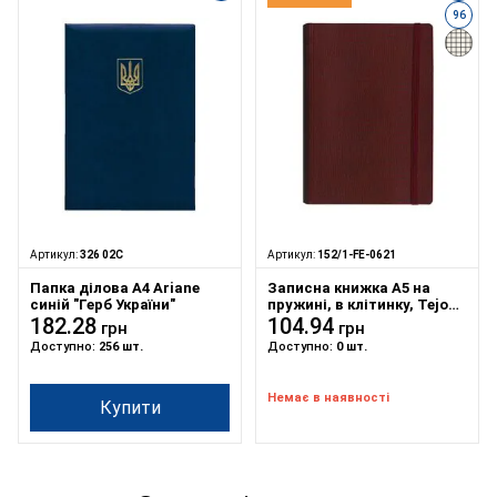
96
Артикул:
326 02С
Артикул:
152/1-FE-0621
Папка ділова А4 Ariane
Записна книжка А5 на
синій "Герб України"
пружині, в клітинку, Tejo
182.28
на гумці бордова
104.94
грн
грн
Доступно:
256 шт.
Доступно:
0 шт.
Немає в наявності
Купити