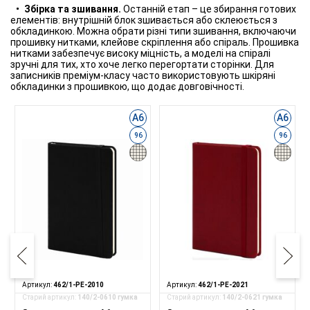
Збірка та зшивання.
Останній етап – це збирання готових
елементів: внутрішній блок зшивається або склеюється з
обкладинкою. Можна обрати різні типи зшивання, включаючи
прошивку нитками, клейове скріплення або спіраль. Прошивка
нитками забезпечує високу міцність, а моделі на спіралі
зручні для тих, хто хоче легко перегортати сторінки. Для
записників преміум-класу часто використовують шкіряні
обкладинки з прошивкою, що додає довговічності.
А6
А6
96
96
Артикул:
462/1-PE-2010
Артикул:
462/1-PE-2021
Старий артикул:
140/2-0610 гумка
Старий артикул:
140/2-0621 гумка