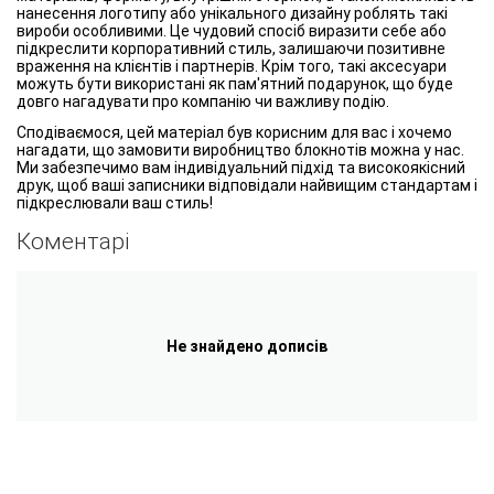
нанесення логотипу або унікального дизайну роблять такі
вироби особливими. Це чудовий спосіб виразити себе або
підкреслити корпоративний стиль, залишаючи позитивне
враження на клієнтів і партнерів. Крім того, такі аксесуари
можуть бути використані як пам'ятний подарунок, що буде
довго нагадувати про компанію чи важливу подію.
Сподіваємося, цей матеріал був корисним для вас і хочемо
нагадати, що замовити виробництво блокнотів можна у нас.
Ми забезпечимо вам індивідуальний підхід та високоякісний
друк, щоб ваші записники відповідали найвищим стандартам і
підкреслювали ваш стиль!
Коментарі
Не знайдено дописів