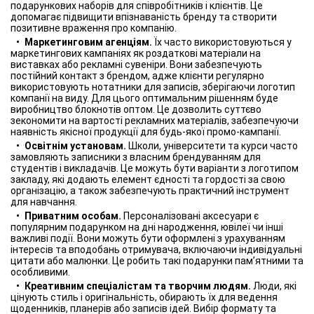
подарункових наборів для співробітників і клієнтів. Це
допомагає підвищити впізнаваність бренду та створити
позитивне враження про компанію.
Маркетинговим агенціям.
Їх часто використовуються у
маркетингових кампаніях як роздаткові матеріали на
виставках або рекламні сувеніри. Вони забезпечують
постійний контакт з брендом, адже клієнти регулярно
використовують нотатники для записів, зберігаючи логотип
компанії на виду. Для цього оптимальним рішенням буде
виробництво блокнотів оптом. Це дозволить суттєво
зекономити на вартості рекламних матеріалів, забезпечуючи
наявність якісної продукції для будь-якої промо-кампанії.
Освітнім установам.
Школи, університети та курси часто
замовляють записники з власним брендуванням для
студентів і викладачів. Це можуть бути варіанти з логотипом
закладу, які додають елемент єдності та гордості за свою
організацію, а також забезпечують практичний інструмент
для навчання.
Приватним особам.
Персоналізовані аксесуари є
популярним подарунком на дні народження, ювілеї чи інші
важливі події. Вони можуть бути оформлені з урахуванням
інтересів та вподобань отримувача, включаючи індивідуальні
цитати або малюнки. Це робить такі подарунки пам’ятними та
особливими.
Креативним спеціалістам та творчим людям.
Люди, які
цінують стиль і оригінальність, обирають їх для ведення
щоденників, планерів або записів ідей. Вибір формату та