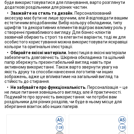
буде використовуватися для планування, варто розглянути
додаткові роздільники для різних частин.
Зважайте на стиль та дизайн.
Персоналізований
аксесуар має бути не лише зручним, але й відповідати вашим
естетичним вподобанням. Вибір кольору обкладинки, типу
шрифтів та декоративних елементів відіграє важливу роль у
створенні привабливого вигляду. Для бізнес-клієнтів
зазвичай обирають строгі та елегантні варіанти, тоді як для
особистого користування можна використовувати яскравіші
кольори та оригінальні ілюстрації.
Обирайте якісні матеріали.
Інвестиція в якісні матеріали
забезпечить довговічність. Шкіряна обкладинка та щільний
папір збережуть презентабельний вигляд навіть при
активному використанні. Також варто звернути увагу на
якість друку та способи нанесення логотипів чи інших
зображень, адже це впливатиме на загальний вигляд та
стійкість до стирання.
Не забувайте про функціональність.
Персоналізація – це
не лише питання зовнішнього вигляду, але й практичності.
Подумайте про зручність використання: чи потрібні вам
роздільники для різних розділів, чи буде в ньому місце для
зберігання візиток або інших паперів.
А5
А5
128
128