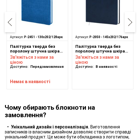
Артикул:
P-2451 - 130х202/128арк
Артикул:
P-2050 - 145х202/176арк
Палітурка тверда без
Палітурка тверда без
поролону штучна шкіра
поролону штучна шкіра
блакитна Nadir B915 для
синя Vivella 4716 для
Зв'яжіться з нами за
Зв'яжіться з нами за
блоку ф. 130х202 128
блоку ф. 145х202 176
ціною
ціною
аркушів
аркушів
Доступно:
Передзамовлення
Доступно:
В наявності
Немає в наявності
Чому обирають блокноти на
замовлення?
Унікальний дизайн і персоналізація.
Виготовлення
записників із власним дизайном дозволяє створити справді
унікальний продукт. Це може бути обкладинка з логотипом,