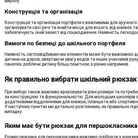
виробу.
Конструкція та організація
Конструкція та організація портфеля є важливими для зручного 
організувати свої речі та знайти місце для всього, від книжок т
забезпечують їхній захист від пошкодження. Наявність легкодо
Вимоги по безпеці до шкільного портфеля
Наявність світловідбиваючих елементів може бути важливою дл
дитини на дорозі, звертаючи увагу водіїв та інших учасників р
панелях, роблячи дитину більш помітною з різних напрямків.
Як правильно вибрати шкільний рюкзак
При виборі також важливо враховувати різні розміри та потреби д
за конструкцією та функціональністю. Для молодших школярів а
додатковими відділеннями для книжок, планшета або спортивно
У наступних пунктах ми детально розглянемо, як правильно піді
випадку.
Яким має бути рюкзак для першокласника
Розмір рюкзака для першокласника важливо підібрати з урахуванн