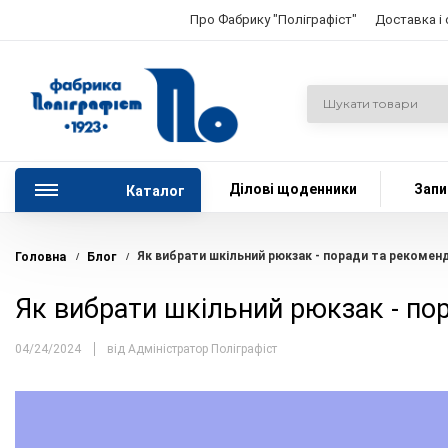
Про Фабрику "Поліграфіст"
Доставка і
Ділові щоденники
Запи
Каталог
Як вибрати шкільний рюкзак - поради та рекоменд
Головна
Блог
/
/
Як вибрати шкільний рюкзак - по
04/24/2024
від Адміністратор Поліграфіст