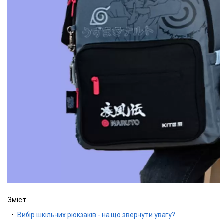
Зміст
Вибір шкільних рюкзаків - на що звернути увагу?