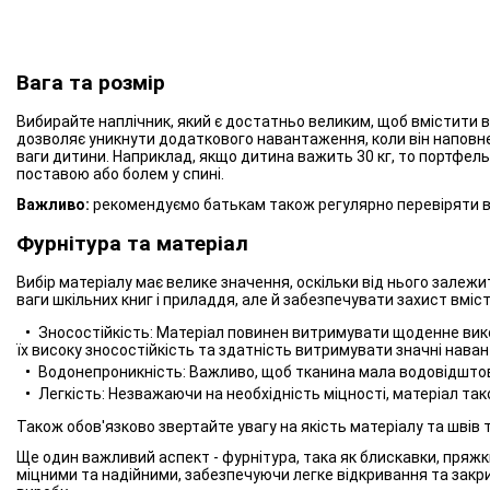
Вага та розмір
Вибирайте наплічник, який є достатньо великим, щоб вмістити в
дозволяє уникнути додаткового навантаження, коли він наповн
ваги дитини. Наприклад, якщо дитина важить 30 кг, то портфель
поставою або болем у спині.
Важливо:
рекомендуємо батькам також регулярно перевіряти вмі
Фурнітура та матеріал
Вибір матеріалу має велике значення, оскільки від нього залеж
ваги шкільних книг і приладдя, але й забезпечувати захист вмісту 
Зносостійкість: Матеріал повинен витримувати щоденне вико
їх високу зносостійкість та здатність витримувати значні нава
Водонепроникність: Важливо, щоб тканина мала водовідштов
Легкість: Незважаючи на необхідність міцності, матеріал та
Також обов'язково звертайте увагу на якість матеріалу та швів т
Ще один важливий аспект - фурнітура, така як блискавки, пряжки
міцними та надійними, забезпечуючи легке відкривання та закр