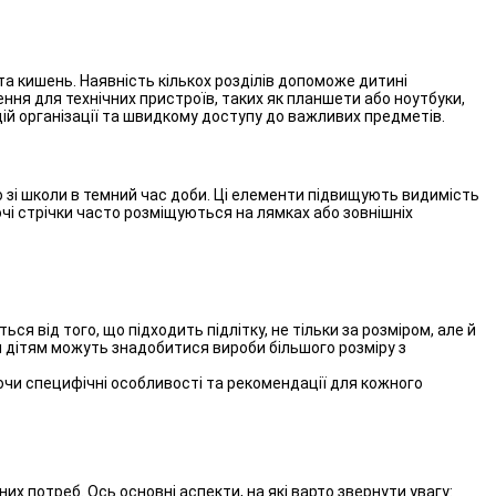
та кишень. Наявність кількох розділів допоможе дитині
лення для технічних пристроїв, таких як планшети або ноутбуки,
ій організації та швидкому доступу до важливих предметів.
зі школи в темний час доби. Ці елементи підвищують видимість
ючі стрічки часто розміщуються на лямках або зовнішніх
я від того, що підходить підлітку, не тільки за розміром, але й
м дітям можуть знадобитися вироби більшого розміру з
аючи специфічні особливості та рекомендації для кожного
х потреб. Ось основні аспекти, на які варто звернути увагу: