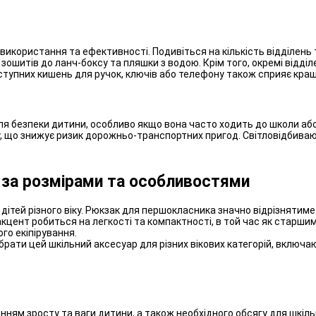
використання та ефективності. Подивіться на кількість відділень 
а зошитів до ланч-боксу та пляшки з водою. Крім того, окремі відді
ступних кишень для ручок, ключів або телефону також сприяє кращ
я безпеки дитини, особливо якщо вона часто ходить до школи або 
уху, що знижує ризик дорожньо-транспортних пригод. Світловідбива
 за розмірами та особливостями
ітей різного віку. Рюкзак для першокласника значно відрізнятиметьс
кцент робиться на легкості та компактності, в той час як старши
го екіпірування.
брати цей шкільний аксесуар для різних вікових категорій, включ
ям зросту та ваги дитини, а також необхідного обсягу для шкільни