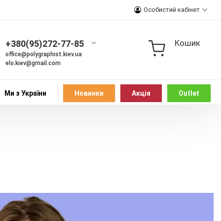
Особистий кабінет
Кошик
+380(95)272-77-85
office@polygraphist.kiev.ua
elo.kiev@gmail.com
Ми з України
Новинки
Акція
Outlet