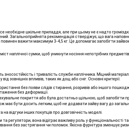
се необхідне шкільне приладдя, але при цьому не є надто громіздк
ений. Загальноприйнята рекомендація стверджує, що вага наповне
 повинен важити максимум 3-4,5 кг. Це допомагає запобігти зайво
ст наплічної сумки, щоб уникнути носіння непотрібних предметів,
ить зносостійкість і тривалість служби наплічника. Міцний матер
від зовнішніх впливів, таких як дощ або сніг. Основні критерії:
ристання без появи слідів стирання, розривів або іншого пошкодж
нтаження без деформації.
хувальне покриття або була достатньо щільною, щоб запобігти п
кож має бути досить легким, щоб не додавати зайву вагу до загал
а на відгуки інших покупців про довговічність моделі.
 та регулятори, вона відіграє важливу роль у функціональності та
ивання без застрягання чи поломок. Якісна фурнітура зменшує ри