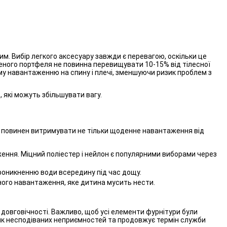
им. Вибір легкого аксесуару завжди є перевагою, оскільки це
ного портфеля не повинна перевищувати 10-15% від тілесної
му навантаженню на спину і плечі, зменшуючи ризик проблем з
 які можуть збільшувати вагу.
іал повинен витримувати не тільки щоденне навантаження від
ення. Міцний поліестер і нейлон є популярними виборами через
роникненню води всередину під час дощу.
ьного навантаження, яке дитина мусить нести.
 довговічності. Важливо, щоб усі елементи фурнітури були
зик несподіваних неприємностей та продовжує термін служби