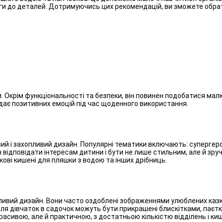
аги до деталей. Дотримуючись цих рекомендацій, ви зможете обра
Окрім функціональності та безпеки, він повинен подобатися малю
одає позитивних емоцій під час щоденного використання.
й і захопливий дизайн. Популярні тематики включають: супергерої
 відповідати інтересам дитини і бути не лише стильним, але й зр
кові кишені для пляшки з водою та інших дрібниць.
ливий дизайн. Вони часто оздоблені зображеннями улюблених казко
для дівчаток в садочок можуть бути прикрашені блискітками, паєт
расивою, але й практичною, з достатньою кількістю відділень і ки