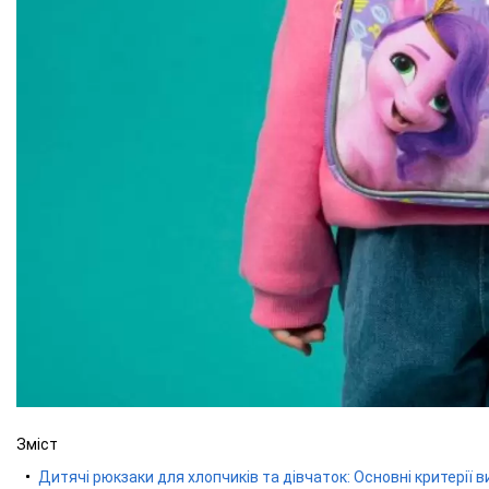
Зміст
Дитячі рюкзаки для хлопчиків та дівчаток: Основні критерії 