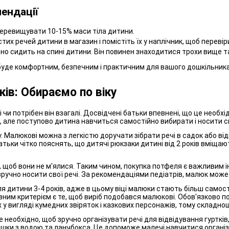
ендації
перевищувати 10-15% маси тіла дитини.
тих речей дитини в магазин і помістіть їх у наплічник, щоб перевір
о сидить на спині дитини. Він повинен знаходитися трохи вище талі
 буде комфортним, безпечним і практичним для вашого дошкільника
ків: Обираємо по віку
 чи потрібен він взагалі. Досвідчені батьки впевнені, що це необх
ле поступово дитина навчиться самостійно вибирати і носити свої 
Малюкові можна з легкістю доручати зібрати речі в садок або від
тьки чітко пояснять, що дитячі рюкзаки дитині від 2 років вміщаю
 щоб вони не м'ялися. Таким чином, покупка потфеля є важливим і
учно носити свої речі. За рекомендаціями педіатрів, малюк може н
я дитини 3-4 років, адже в цьому віці малюки стають більш самост
ним критерієм є те, щоб виріб подобався малюкові. Обов'язково п
 у вигляді кумедних звіряток і казкових персонажів, тому складнощ
 необхідно, щоб зручно організувати речі для відвідування гурткі
пляшки з водою та ланчбокса. Це допоможе малечі навчитися організ