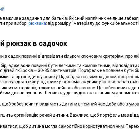
ий
е важливе завдання для батьків. Якісний наплічник не лише забезп
ати при виборі
рюкзака
: від розміру і матеріалу до функціонально
й рюкзак в садочок
и в садок повинні відповідати кільком ключовим критеріям, про я
ибір, адже вони повинні бути легкими та компактними, відповідати 
 дітей 4-5 років – 30-35 сантиметрів. Портфель не повинен бути б
лямки та ортопедичну спинку. Підкладка на лямках допомагає рівно
езпечує додаткову підтримку і допомагає уникнути перенавантажен
икних матеріалів, таких як нейлон або канвас. Це забезпечить довг
тійким до зношування. Легкість у догляді за наплічником допомож
 щоб забезпечити видимість дитини в темний час доби або в умов
легшить організацію речей дитини. Важливо, щоб портфель мав від
риватися, щоб дитина могла самостійно користуватися ним. Перек