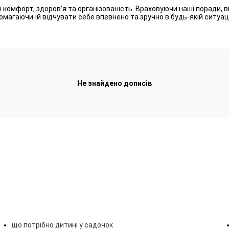
ї комфорт, здоров’я та організованість. Враховуючи наші поради, 
магаючи їй відчувати себе впевнено та зручно в будь-якій ситуаці
Не знайдено дописів
що потрібно дитині у садочок