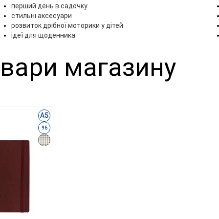
перший день в садочку
стильні аксесуари
розвиток дрібної моторики у дітей
ідеї для щоденника
овари магазину
А5
96