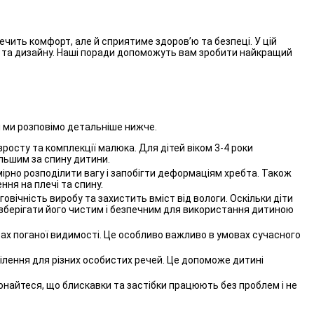
ечить комфорт, але й сприятиме здоров’ю та безпеці. У цій
сті та дизайну. Наші поради допоможуть вам зробити найкращий
кі ми розповімо детальніше нижче.
зросту та комплекції малюка. Для дітей віком 3-4 роки
ільшим за спину дитини.
мірно розподілити вагу і запобігти деформаціям хребта. Також
ня на плечі та спину.
овічність виробу та захистить вміст від вологи. Оскільки діти
е зберігати його чистим і безпечним для використання дитиною
ах поганої видимості. Це особливо важливо в умовах сучасного
ділення для різних особистих речей. Це допоможе дитині
онайтеся, що блискавки та застібки працюють без проблем і не