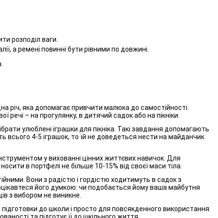
ити розподіл ваги.
ї, а ремені повинні бути рівними по довжині.
.
ідна річ, яка допомагає привчити малюка до самостійності.
речі – на прогулянку, в дитячий садок або на пікніки.
ібрати улюблені іграшки для пікніка. Такі завдання допомагають
ть всього 4-5 іграшок, то їй не доведеться нести на майданчик
нструментом у вихованні цінних життєвих навичок. Для
осити в портфелі не більше 10-15% від своєї маси тіла.
ійними. Вони з радістю і гордістю ходитимуть в садок з
оцікавтеся його думкою: чи подобається йому ваша майбутня
ів з вибором не виникне.
в, підготовки до школи і просто для повсякденного використання.
ованості та підготує її до шкільного життя.