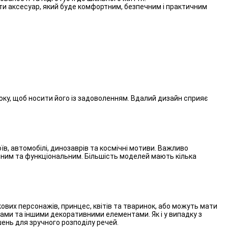
ти аксесуар, який буде комфортним, безпечним і практичним
ку, щоб носити його із задоволенням. Вдалий дизайн сприяє
в, автомобілі, динозаврів та космічні мотиви. Важливо
учним та функціональним. Більшість моделей мають кілька
вих персонажів, принцес, квітів та тваринок, або можуть мати
ками та іншими декоративними елементами. Як і у випадку з
шень для зручного розподілу речей.