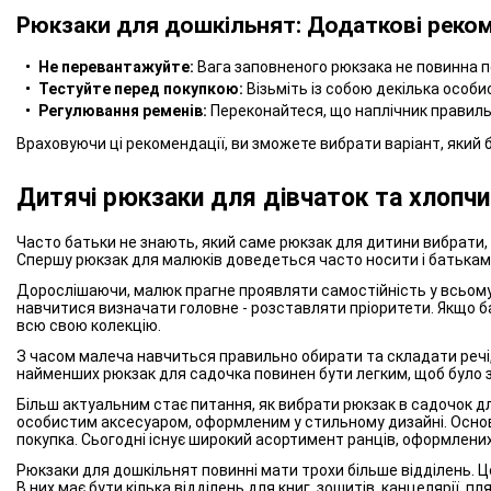
Рюкзаки для дошкільнят: Додаткові реком
Не перевантажуйте:
Вага заповненого рюкзака не повинна 
Тестуйте перед покупкою:
Візьміть із собою декілька особис
Регулювання ременів:
Переконайтеся, що наплічник правильн
Враховуючи ці рекомендації, ви зможете вибрати варіант, який
Дитячі рюкзаки для дівчаток та хлопчи
Часто батьки не знають, який саме рюкзак для дитини вибрати, і
Спершу рюкзак для малюків доведеться часто носити і батькам, а
Дорослішаючи, малюк прагне проявляти самостійність у всьому. 
навчитися визначати головне - розставляти пріоритети. Якщо ба
всю свою колекцію.
З часом малеча навчиться правильно обирати та складати речі,
найменших рюкзак для садочка повинен бути легким, щоб було зр
Більш актуальним стає питання, як вибрати рюкзак в садочок дл
особистим аксесуаром, оформленим у стильному дизайні. Основ
покупка. Сьогодні існує широкий асортимент ранців, оформлених
Рюкзаки для дошкільнят повинні мати трохи більше відділень. Це
В них має бути кілька відділень для книг, зошитів, канцелярії, 