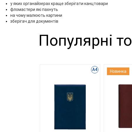
у яких органайзерах краще зберігати канцтовари
фломастери які пахнуть
на чому малюють картини
зберігач для документів
Популярні т
А4
Новинка