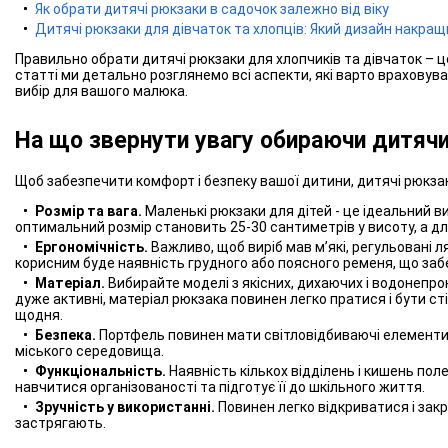
Як обрати дитячі рюкзаки в садочок залежно від віку
Дитячі рюкзаки для дівчаток та хлопців: Який дизайн накращ
Правильно обрати дитячі рюкзаки для хлопчиків та дівчаток – ц
статті ми детально розглянемо всі аспекти, які варто враховув
вибір для вашого малюка.
На що звернути увагу обираючи дитячи
Щоб забезпечити комфорт і безпеку вашої дитини, дитячі рюкзак
Розмір та вага.
Маленькі рюкзаки для дітей - це ідеальний в
оптимальний розмір становить 25-30 сантиметрів у висоту, а для
Ергономічність.
Важливо, щоб виріб мав м’які, регульовані 
корисним буде наявність грудного або поясного ременя, що заб
Матеріал.
Вибирайте моделі з якісних, дихаючих і водонепрон
дуже активні, матеріал рюкзака повинен легко пратися і бути с
щодня.
Безпека.
Портфель повинен мати світловідбиваючі елементи,
міського середовища.
Функціональність.
Наявність кількох відділень і кишень по
навчитися організованості та підготує її до шкільного життя.
Зручність у використанні.
Повинен легко відкриватися і зак
застрягають.