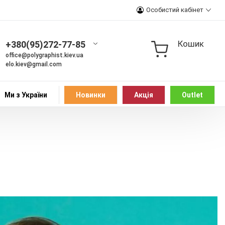
Особистий кабінет
Кошик
+380(95)272-77-85
office@polygraphist.kiev.ua
elo.kiev@gmail.com
Ми з України
Новинки
Акція
Outlet