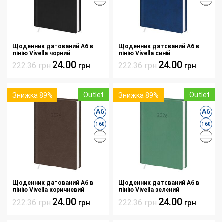
Щоденник датований А6 в
Щоденник датований А6 в
лінію Vivella чорний
лінію Vivella синій
24.00
24.00
222.36
грн
222.36
грн
грн
грн
Outlet
Outlet
Знижка 89%
Знижка 89%
А6
А6
160
160
Щоденник датований А6 в
Щоденник датований А6 в
лінію Vivella коричневий
лінію Vivella зелений
24.00
24.00
222.36
грн
222.36
грн
грн
грн