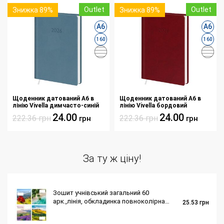
Outlet
Outlet
Знижка 89%
Знижка 89%
А6
А6
160
160
Щоденник датований А6 в
Щоденник датований А6 в
лінію Vivella димчасто-синій
лінію Vivella бордовий
24.00
24.00
222.36
грн
222.36
грн
грн
грн
За ту ж ціну!
Зошит учнівський загальний 60
арк.,лінія, обкладинка повноколірна
25.53
грн
Серія 245"Ландшафт"