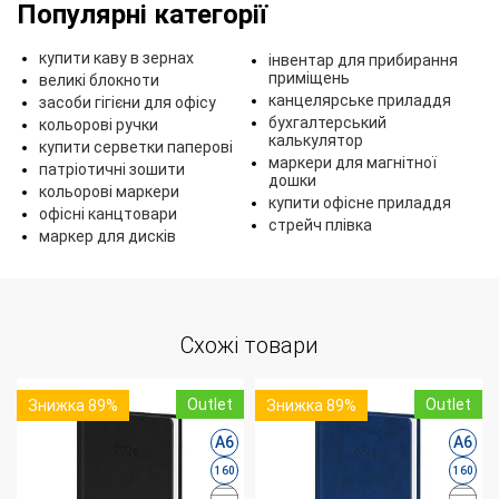
Популярні категорії
купити каву в зернах
інвентар для прибирання
приміщень
великі блокноти
канцелярське приладдя
засоби гігієни для офісу
бухгалтерський
кольорові ручки
калькулятор
купити серветки паперові
маркери для магнітної
патріотичні зошити
дошки
кольорові маркери
купити офісне приладдя
офісні канцтовари
стрейч плівка
маркер для дисків
Схожі товари
Outlet
Outlet
Знижка 89%
Знижка 89%
А6
А6
160
160