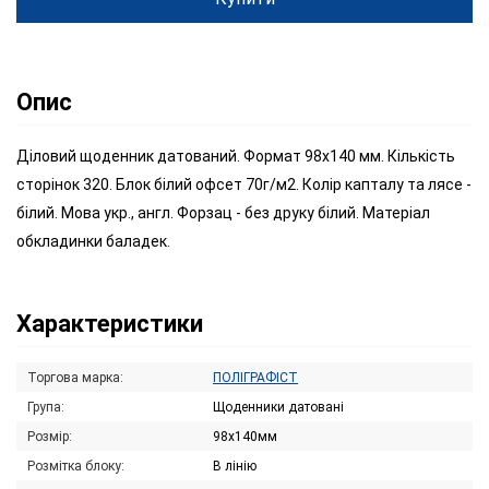
Опис
Діловий щоденник датований. Формат 98х140 мм. Кількість
сторінок 320. Блок білий офсет 70г/м2. Колір капталу та лясе -
білий. Мова укр., англ. Форзац - без друку білий. Матеріал
обкладинки баладек.
Характеристики
Торгова марка:
ПОЛІГРАФІСТ
Група:
Щоденники датовані
Розмір:
98х140мм
Розмітка блоку:
В лінію