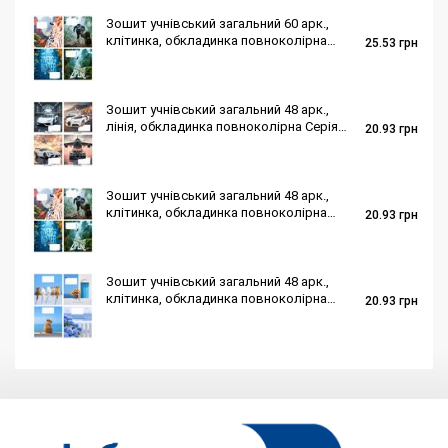
Зошит учнівський загальний 60 арк.,
клітинка, обкладинка повноколірна
25.53
грн
Серія 297"Екстрім"
Зошит учнівський загальний 48 арк.,
лінія, обкладинка повноколірна Серія
20.93
грн
284"Сила і швидкість"
Зошит учнівський загальний 48 арк.,
клітинка, обкладинка повноколірна
20.93
грн
Серія 297"Екстрім"
Зошит учнівський загальний 48 арк.,
клітинка, обкладинка повноколірна
20.93
грн
Серія 292"Мінімалізм"