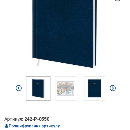
Артикул
:
242-P-0550
Розшифрування артикулу