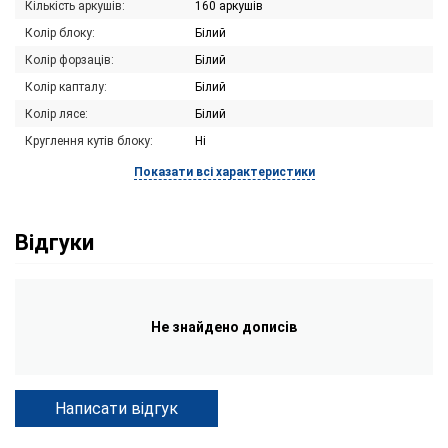
Кількість аркушів:
160 аркушів
Колір блоку:
Білий
Колір форзаців:
Білий
Колір капталу:
Білий
Колір лясе:
Білий
Круглення кутів блоку:
Ні
Показати всі характеристики
Відгуки
Не знайдено дописів
Написати відгук