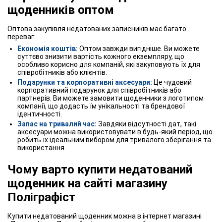
щоденників оптом
Оптова закупівля недатованих записників має багато
переваг:
Економія коштів:
Оптом завжди вигідніше. Ви можете
суттєво знизити вартість кожного екземпляру, що
особливо корисно для компаній, які закуповують їх для
співробітників або клієнтів.
Подарунки та корпоративні аксесуари:
Це чудовий
корпоративний подарунок для співробітників або
партнерів. Ви можете замовити щоденники з логотипом
компанії, що додасть їм унікальності та брендової
ідентичності.
Запас на тривалий час:
Завдяки відсутності дат, такі
аксесуари можна використовувати в будь-який період, що
робить їх ідеальним вибором для тривалого зберігання та
використання.
Чому варто купити недатований
щоденник на сайті магазину
Поліграфіст
Купити недатований щоденник можна в інтернет магазині