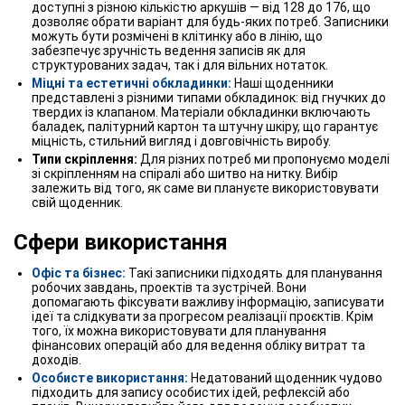
доступні з різною кількістю аркушів — від 128 до 176, що
дозволяє обрати варіант для будь-яких потреб. Записники
можуть бути розмічені в клітинку або в лінію, що
забезпечує зручність ведення записів як для
структурованих задач, так і для вільних нотаток.
Міцні та естетичні обкладинки:
Наші щоденники
представлені з різними типами обкладинок: від гнучких до
твердих із клапаном. Матеріали обкладинки включають
баладек, палітурний картон та штучну шкіру, що гарантує
міцність, стильний вигляд і довговічність виробу.
Типи скріплення:
Для різних потреб ми пропонуємо моделі
зі скріпленням на спіралі або шитво на нитку. Вибір
залежить від того, як саме ви плануєте використовувати
свій щоденник.
Сфери використання
Офіс та бізнес:
Такі записники підходять для планування
робочих завдань, проектів та зустрічей. Вони
допомагають фіксувати важливу інформацію, записувати
ідеї та слідкувати за прогресом реалізації проєктів. Крім
того, їх можна використовувати для планування
фінансових операцій або для ведення обліку витрат та
доходів.
Особисте використання:
Недатований щоденник чудово
підходить для запису особистих ідей, рефлексій або