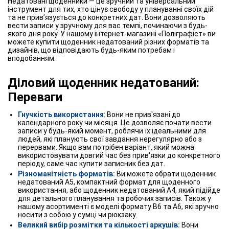
Недатовані щоденники — це зручний та універсальний
інструмент для тих, хто цінує свободу у плануванні своїх дій
та не прив’язується до конкретних дат. Вони дозволяють
вести записи у зручному для вас темпі, починаючи з будь-
якого дня року. У нашому інтернет-магазині «Поліграфіст» ви
можете купити щоденник недатований різних форматів та
дизайнів, що відповідають будь-яким потребам і
вподобанням.
Діловий щоденник недатований:
Переваги
Гнучкість використання
: Вони не прив'язані до
календарного року чи місяця. Це дозволяє почати вести
записи у будь-який момент, роблячи їх ідеальними для
людей, які планують свої завдання нерегулярно або з
перервами. Якщо вам потрібен варіант, який можна
використовувати довгий час без прив'язки до конкретного
періоду, саме час купити записник без дат.
Різноманітність форматів:
Ви можете обрати щоденник
недатований А5, компактний формат для щоденного
використання, або щоденник недатований А4, який підійде
для детального планування та робочих записів. Також у
нашому асортименті є моделі формату B6 та A6, які зручно
носити з собою у сумці чи рюкзаку.
Великий вибір розмітки та кількості аркушів:
Вони