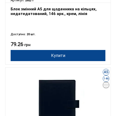
Артикул:
282/1
Блок змінний А5 для щоденника на кільцях,
недатедатований, 146 арк., крем, лінія
Доступно:
20 шт.
79.26
грн
Купити
А5
146