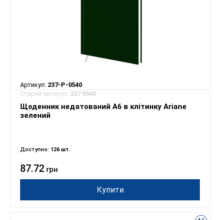
Артикул:
237-P-0540
Старий артикул:
237 0540
Щоденник недатований А6 в клітинку Ariane
зелений
Доступно:
126 шт.
87.72
грн
Купити