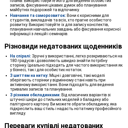
планів. Використовуйте його для ведення особистих
записів, фіксування цікавих думок або планування
майбутніх подорожей та відпочинку.
Навчання та саморозвиток:
Вони є корисними для
студентів, викладачів та всіх, хто прагне особистого
розвитку. Використовуйте їх для запису конспектів,
планування навчальних завдань або фіксування корисної
інформації з лекцій і семінарів.
Різновиди недатованих щоденників
На спіралі:
Зручні у використанні, легко розкриваються на
180 градусів і дозволяють швидко знайти потрібну
сторінку. Ідеально підходять для частого використання як
у бізнесі, так і для особистих нотаток.
З шиттям на нитку:
Міцні і довговічні, такі моделі
зберігають сторінки у відмінному стані навіть при
активному використанні. Вони підходять для ведення
тривалих записів та планування.
З різними обкладинками:
Від класичних варіантів зі
штучної шкіри до стильних моделей з баладеку або
палітурного картону. Ви можете обрати обкладинку, яка
підкреслить ваш стиль і надасть нотатнику професійного
вигляду.
Переваги купівлі недатованих