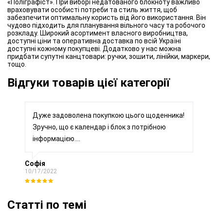
«Поліграфіст». При виборі недатованого блокноту важливо
враховувати особисті потреби та стиль життя, щоб
забезпечити оптимальну користь від його використання. Він
чудово підходить для планування вільного часу та робочого
розкладу. Широкий асортимент власного виробництва,
доступні ціни та оперативна доставка по всій Україні
доступні кожному покупцеві. Додатково у нас можна
придбати супутні канцтовари: ручки, зошити, лінійки, маркери,
тощо.
Відгуки товарів цієї категорії
Дуже задоволена покупкою цього щоденника!
Зручно, що є календар і блок з потрібною
інформацією....
Софія
10/17/2022
Статті по темі