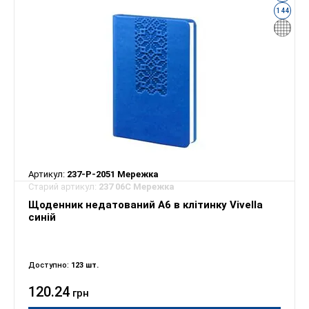
144
Артикул:
237-P-2051 Мережка
Старий артикул:
237 06С Мережка
Щоденник недатований А6 в клітинку Vivella
синій
Доступно:
123 шт.
120.24
грн