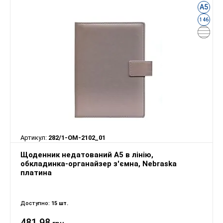
А5
146
Артикул:
282/1-OM-2102_01
Щоденник недатований А5 в лінію,
обкладинка-органайзер з'ємна, Nebraska
платина
Доступно:
15 шт.
481.98