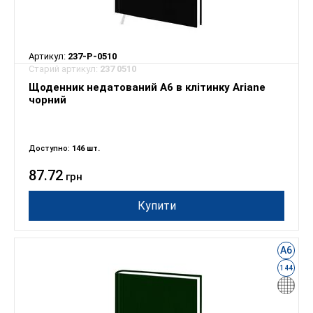
Артикул:
237-P-0510
Старий артикул:
237 0510
Щоденник недатований А6 в клітинку Ariane
чорний
Доступно:
146 шт.
87.72
грн
Купити
А6
144