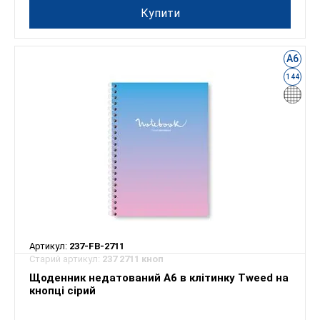
Купити
А6
144
Артикул:
237-FB-2711
Старий артикул:
237 2711 кноп
Щоденник недатований А6 в клітинку Tweed на
кнопці сірий