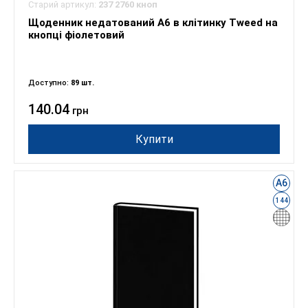
Старий артикул:
237 2760 кноп
Щоденник недатований А6 в клітинку Tweed на
кнопці фіолетовий
Доступно:
89 шт.
140.04
грн
Купити
А6
144