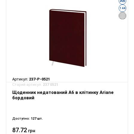
А6
144
Артикул:
237-P-0521
Старий артикул:
237 0521
Щоденник недатований А6 в клітинку Ariane
бордовий
Доступно:
127 шт.
87.72
грн