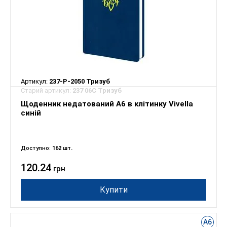
Артикул:
237-P-2050 Тризуб
Старий артикул:
237 06С Тризуб
Щоденник недатований А6 в клітинку Vivella
синій
Доступно:
162 шт.
120.24
грн
Купити
А6