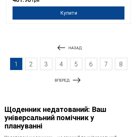
грн
Купити
НАЗАД
1
2
3
4
5
6
7
8
ВПЕРЕД
Щоденник недатований: Ваш
універсальний помічник у
плануванні