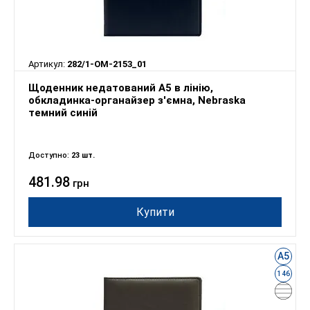
Артикул:
282/1-OM-2153_01
Щоденник недатований А5 в лінію,
обкладинка-органайзер з'ємна, Nebraska
темний синій
Доступно:
23 шт.
481.98
грн
Купити
А5
146