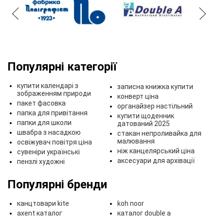
Популярні категорії
купити календарі з
записна книжка купити
зображенням природи
конверт ціна
пакет фасовка
органайзер настільний
папка для привітання
купити щоденник
папки для школи
датований 2025
швабра з насадкою
стакан непроливайка для
малювання
освіжувач повітря ціна
ніж канцелярський ціна
сувеніри українські
аксесуари для архівації
пензлі художні
Популярні бренди
канцтовари kite
koh noor
axent каталог
каталог double a