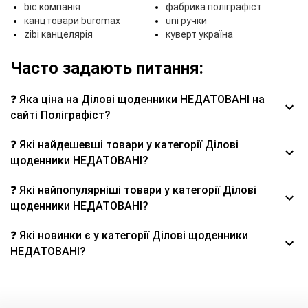
bic компанія
фабрика поліграфіст
канцтовари buromax
uni ручки
zibi канцелярія
куверт україна
Часто задають питання:
❓ Яка ціна на Ділові щоденники НЕДАТОВАНІ на
сайті Поліграфіст?
❓ Які найдешевші товари у категорії Ділові
щоденники НЕДАТОВАНІ?
❓ Які найпопулярніші товари у категорії Ділові
щоденники НЕДАТОВАНІ?
❓ Які новинки є у категорії Ділові щоденники
НЕДАТОВАНІ?