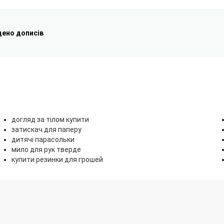
дено дописів
догляд за тілом купити
затискач для паперу
дитячі парасольки
мило для рук тверде
купити резинки для грошей