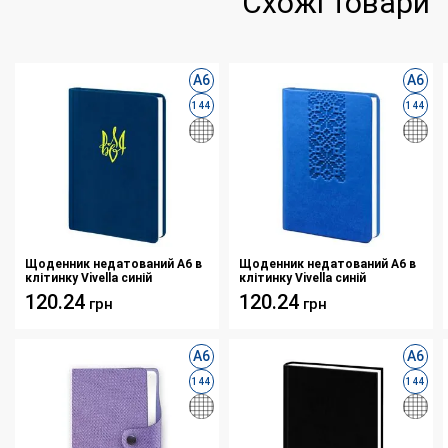
Схожі товари
А6
А6
144
144
Щоденник недатований А6 в
Щоденник недатований А6 в
клітинку Vivella синій
клітинку Vivella синій
120.24
120.24
грн
грн
А6
А6
144
144