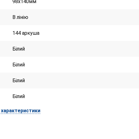
98х140мм
В лінію
144 аркуша
Білий
Білий
Білий
Білий
і характеристики