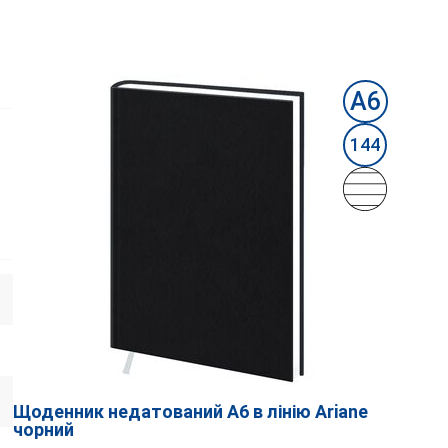
А6
144
Щоденник недатований А6 в лінію Ariane
чорний