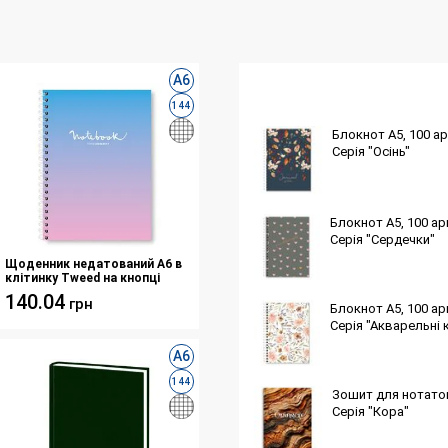
А6
144
Блокнот A5, 100 ар
Серія "Осінь"
Блокнот A5, 100 ар
Серія "Сердечки"
Щоденник недатований А6 в
клітинку Tweed на кнопці
сірий
140.04
грн
Блокнот A5, 100 ар
Серія "Акварельні 
А6
144
Зошит для нотаток 
Серія "Кора"