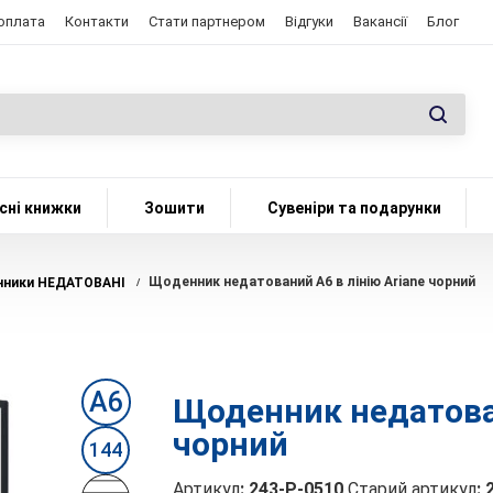
 оплата
Контакти
Стати партнером
Відгуки
Вакансії
Блог
сні книжки
Зошити
Сувеніри та подарунки
Щоденник недатований А6 в лінію Ariane чорний
нники НЕДАТОВАНІ
/
А6
Щоденник недатован
чорний
144
Артикул
:
243-P-0510
Старий артикул
: