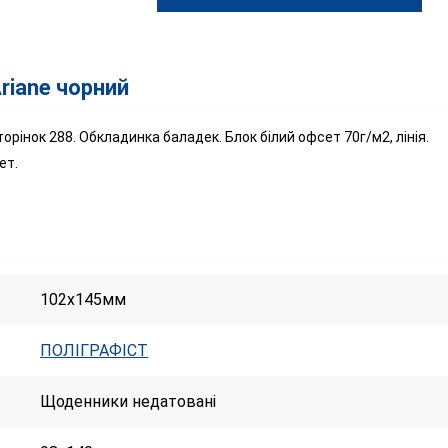
riane чорний
рінок 288. Обкладинка баладек. Блок білий офсет 70г/м2, лінія.
ет.
102x145мм
ПОЛІГРАФІСТ
Щоденники недатовані