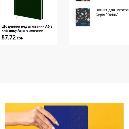
Зошит для нотаток 
Серія "Осінь"
Щоденник недатований А6 в
клітинку Ariane зелений
87.72
грн