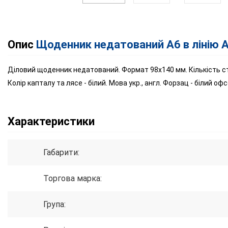
Опис
Щоденник недатований А6 в лінію A
Діловий щоденник недатований. Формат 98х140 мм. Кількість сто
Колір капталу та лясе - білий. Мова укр., англ. Форзац - білий офс
Характеристики
Габарити:
Торгова марка:
Група: