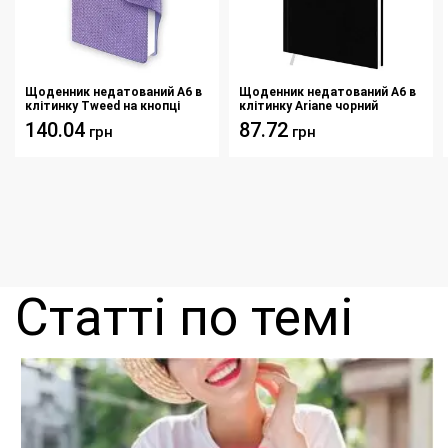
Щоденник недатований А6 в
Щоденник недатований А6 в
клітинку Tweed на кнопці
клітинку Ariane чорний
фіолетовий
140.04
87.72
грн
грн
Статті по темі