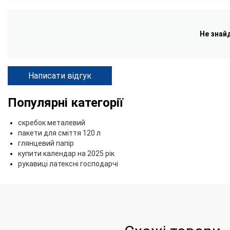
Не знай
Написати відгук
Популярні категорії
скребок металевий
пакети для сміття 120 л
глянцевий папір
купити календар на 2025 рік
рукавиці латексні господарчі