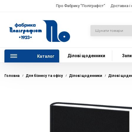
Про Фабрику "Поліграфіст"
Доставка і
Ділові щоденники
Запи
Каталог
Головна
Для бізнесу та офісу
Ділові щоденники
Ділові щоде
/
/
/