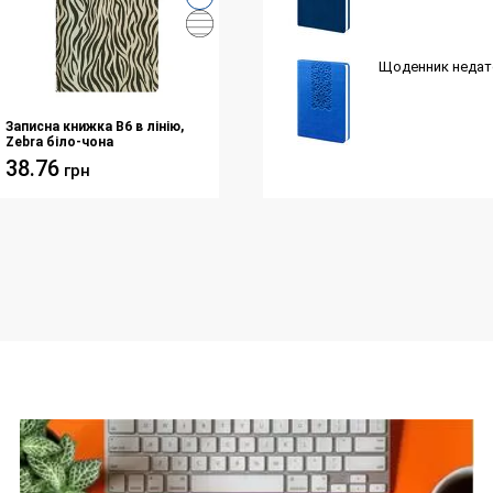
Щоденник недатов
Записна книжка В6 в лінію,
Zebra біло-чона
38.76
грн