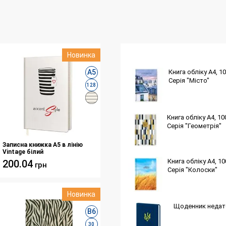
Новинка
А5
Книга обліку А4, 1
Серія "Місто"
128
Книга обліку А4, 1
Серія "Геометрія"
Записна книжка А5 в лінію
Vintage білий
Книга обліку А4, 1
200.04
грн
Серія "Колоски"
Новинка
Щоденник недатов
B6
30