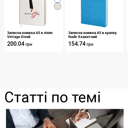
Записна книжка А5 в лінію
Записна книжка А5 в крапку
Vintage білий
Nadir блакитний
200.04
154.74
грн
грн
Статті по темі