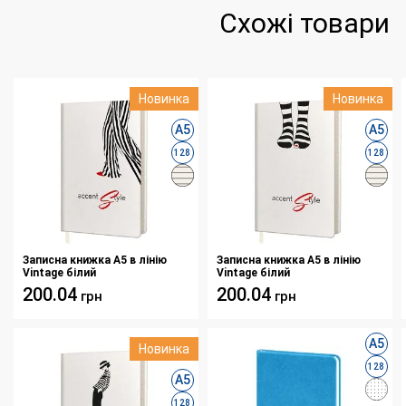
Схожі товари
Новинка
Новинка
А5
А5
128
128
Записна книжка А5 в лінію
Записна книжка А5 в лінію
Vintage білий
Vintage білий
200.04
200.04
грн
грн
А5
Новинка
128
А5
128