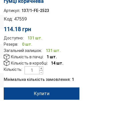
гумці коричнева
Артикул
:
137/1-FE-2523
Код:
47559
114.18
грн
Доступно:
131 шт.
Резерв:
0 шт.
Загальний залишок:
131 шт.
Кількість в пачці:
1 шт.
Кількість в коробці:
14 шт.
+
Кількість:
−
Мінімальна кількість замовлення:
1
Купити