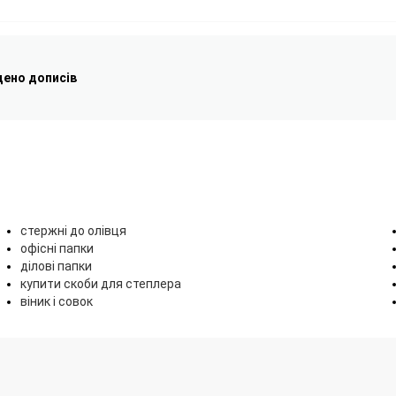
дено дописів
стержні до олівця
офісні папки
ділові папки
купити скоби для степлера
віник і совок