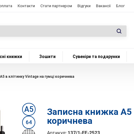
 оплата
Контакти
Стати партнером
Відгуки
Вакансії
Блог
сні книжки
Зошити
Сувеніри та подарунки
А5 в клітинку Vintage на гумці коричнева
А5
Записна книжка А5 в
коричнева
64
Артикул
:
137/1-FE-2523