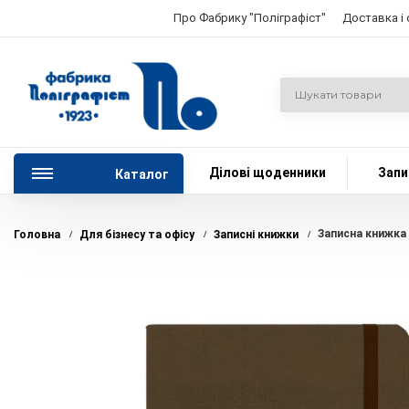
Про Фабрику "Поліграфіст"
Доставка і
Ділові щоденники
Запи
Каталог
Записна книжка 
Головна
Для бізнесу та офісу
Записні книжки
/
/
/