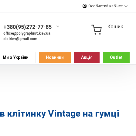
Особистий кабінет
Кошик
+380(95)272-77-85
office@polygraphist.kiev.ua
elo.kiev@gmail.com
Ми з України
Новинки
Акція
Outlet
 клітинку Vintage на гумці