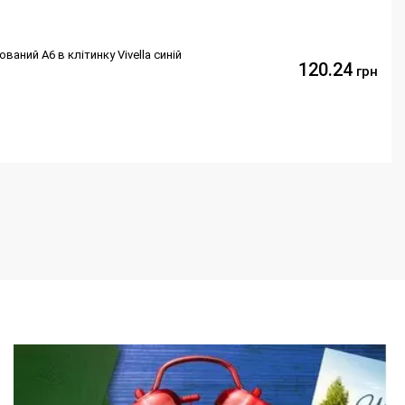
аний А6 в клітинку Vivella синій
120.24
грн