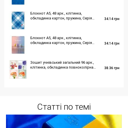
Блокнот A5, 48 арк., клітинка,
обкладинка картон, пружина, Серія
34.14
грн
"Шотландка синя"
Блокнот A5, 48 арк., клітинка,
обкладинка картон, пружина, Серія
34.14
грн
"Папуги"
Зошит учнівський загальний 96 арк.,
клітинка, обкладинка повноколірна
38.36
грн
Серія 262"Весняні квіти"
Статті по темі