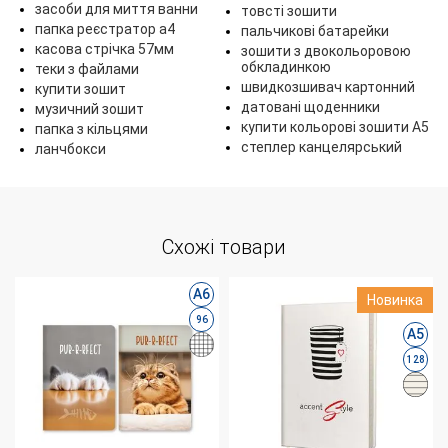
засоби для миття ванни
товсті зошити
папка реєстратор а4
пальчикові батарейки
касова стрічка 57мм
зошити з двокольоровою
обкладинкою
теки з файлами
швидкозшивач картонний
купити зошит
датовані щоденники
музичний зошит
купити кольорові зошити А5
папка з кільцями
степлер канцелярський
ланчбокси
Схожі товари
А6
Новинка
96
А5
128