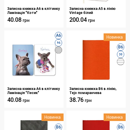
Записна книжка А6 в клітинку
Записна книжка А5 в лінію
Ламінація "Коти"
Vintage білий
40.08
200.04
грн
грн
А6
Новинка
96
B6
30
Записна книжка А6 в клітинку
Записна книжка В6 в лінію,
Ламінація "Песик"
Tejo помаранчева
40.08
38.76
грн
грн
Новинка
Новинка
B6
B6