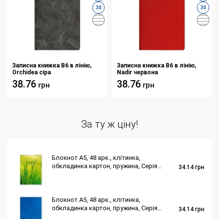
30
30
Записна книжка В6 в лінію,
Записна книжка В6 в лінію,
Orchidea сіра
Nadir червона
38.76
38.76
грн
грн
За ту ж ціну!
Блокнот A5, 48 арк., клітинка,
обкладинка картон, пружина, Серія
34.14
грн
"Трава"
Блокнот A5, 48 арк., клітинка,
обкладинка картон, пружина, Серія
34.14
грн
"Синій фон"