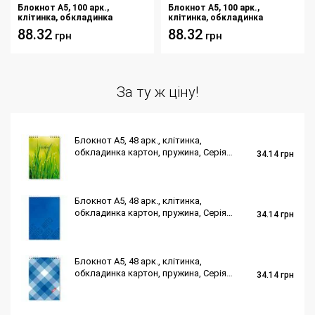
Блокнот A5, 100 арк.,
Блокнот A5, 100 арк.,
клітинка, обкладинка
клітинка, обкладинка
твердий картон, пружина,
твердий картон, пружина,
88.32
88.32
грн
грн
Серія "Осінь"
Серія "Сердечки"
За ту ж ціну!
Блокнот A5, 48 арк., клітинка,
обкладинка картон, пружина, Серія
34.14
грн
"Трава"
Блокнот A5, 48 арк., клітинка,
обкладинка картон, пружина, Серія
34.14
грн
"Синій фон"
Блокнот A5, 48 арк., клітинка,
обкладинка картон, пружина, Серія
34.14
грн
"Шотландка синя"