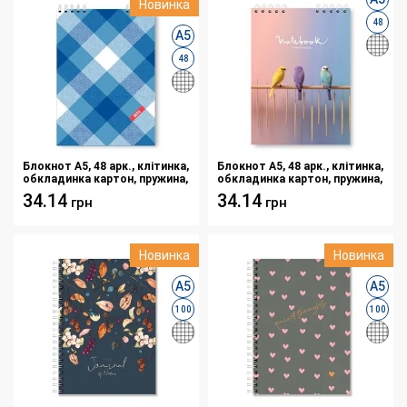
Новинка
48
А5
48
Блокнот A5, 48 арк., клітинка,
Блокнот A5, 48 арк., клітинка,
обкладинка картон, пружина,
обкладинка картон, пружина,
Серія "Шотландка синя"
Серія "Папуги"
34.14
34.14
грн
грн
Новинка
Новинка
А5
А5
100
100