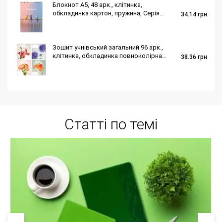
Блокнот A5, 48 арк., клітинка,
обкладинка картон, пружина, Серія
34.14
грн
"Папуги"
Зошит учнівський загальний 96 арк.,
клітинка, обкладинка повноколірна
38.36
грн
Серія 262"Весняні квіти"
Статті по темі