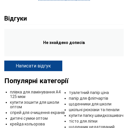
Відгуки
Не знайдено дописів
Написати відгук
Популярні категорії
плівка для ламінування А4
туалетний папір ціна
125 мкм
папір для фліпчартів
купити зошити для школи
щоденники для школи
оптом
шкільні рюкзаки та пенали
спрей для очищення екранів
купити папку швидкозшивач
дитячі сумки оптом
тісто для ліпки
крейда кольорова
щоденник недатований