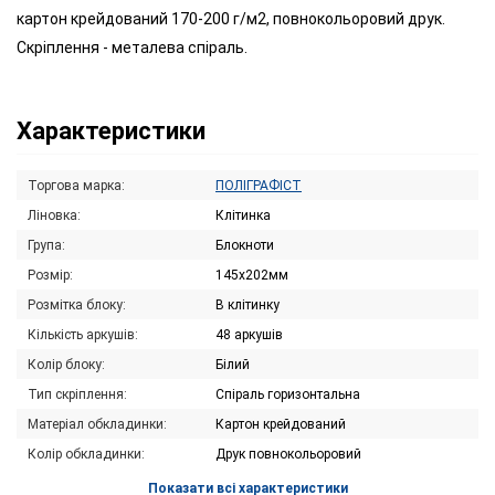
картон крейдований 170-200 г/м2, повнокольоровий друк.
Скріплення - металева спіраль.
Характеристики
Торгова марка:
ПОЛІГРАФІСТ
Ліновка:
Клітинка
Група:
Блокноти
Розмір:
145х202мм
Розмітка блоку:
В клітинку
Кількість аркушів:
48 аркушів
Колір блоку:
Білий
Тип скріплення:
Спіраль горизонтальна
Матеріал обкладинки:
Картон крейдований
Колір обкладинки:
Друк повнокольоровий
Показати всі характеристики