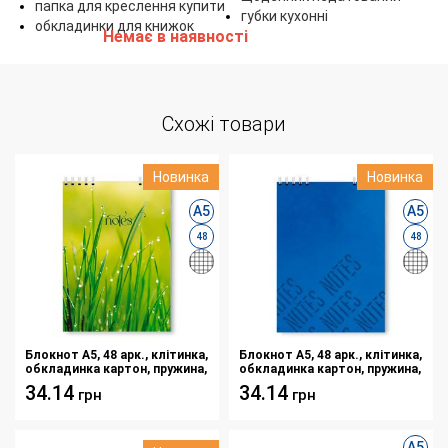
папка для креслення купити
губки кухонні
обкладинки для книжок
Немає в наявності
Схожі товари
Новинка
Новинка
А5
А5
48
48
Блокнот A5, 48 арк., клітинка,
Блокнот A5, 48 арк., клітинка,
обкладинка картон, пружина,
обкладинка картон, пружина,
Серія "Трава"
Серія "Синій фон"
34.14
34.14
грн
грн
А5