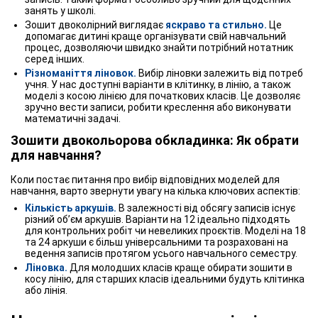
занять у школі.
Зошит двоколірний виглядає
яскраво та стильно.
Це
допомагає дитині краще організувати свій навчальний
процес, дозволяючи швидко знайти потрібний нотатник
серед інших.
Різноманіття ліновок.
Вибір ліновки залежить від потреб
учня. У нас доступні варіанти в клітинку, в лінію, а також
моделі з косою лінією для початкових класів. Це дозволяє
зручно вести записи, робити креслення або виконувати
математичні задачі.
Зошити двокольорова обкладинка: Як обрати
для навчання?
Коли постає питання про вибір відповідних моделей для
навчання, варто звернути увагу на кілька ключових аспектів:
Кількість аркушів.
В залежності від обсягу записів існує
різний об’єм аркушів. Варіанти на 12 ідеально підходять
для контрольних робіт чи невеликих проєктів. Моделі на 18
та 24 аркуши є більш універсальними та розраховані на
ведення записів протягом усього навчального семестру.
Ліновка.
Для молодших класів краще обирати зошити в
косу лінію, для старших класів ідеальними будуть клітинка
або лінія.