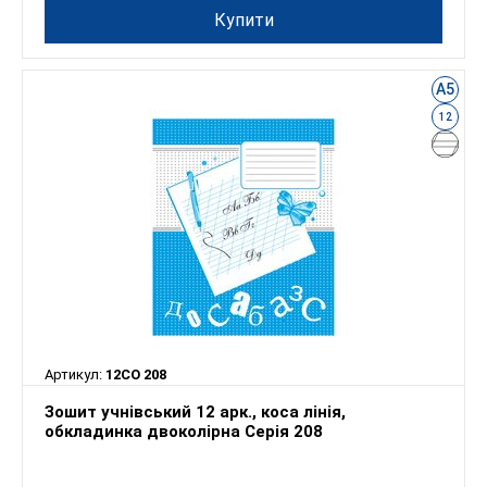
Купити
А5
12
Артикул:
12СО 208
Зошит учнівський 12 арк., коса лінія,
обкладинка двоколірна Серія 208