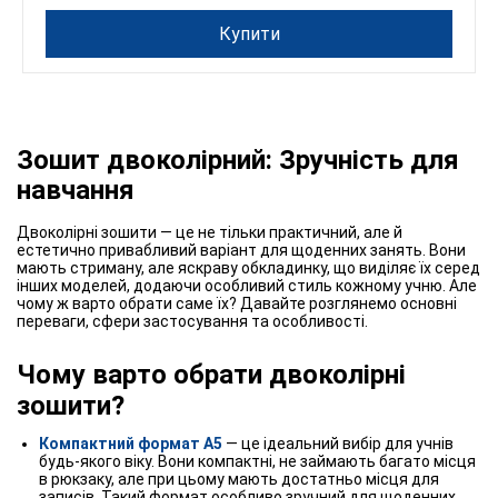
Купити
Зошит двоколірний: Зручність для
навчання
Двоколірні зошити — це не тільки практичний, але й
естетично привабливий варіант для щоденних занять. Вони
мають стриману, але яскраву обкладинку, що виділяє їх серед
інших моделей, додаючи особливий стиль кожному учню. Але
чому ж варто обрати саме їх? Давайте розглянемо основні
переваги, сфери застосування та особливості.
Чому варто обрати двоколірні
зошити?
Компактний формат А5
— це ідеальний вибір для учнів
будь-якого віку. Вони компактні, не займають багато місця
в рюкзаку, але при цьому мають достатньо місця для
записів. Такий формат особливо зручний для щоденних