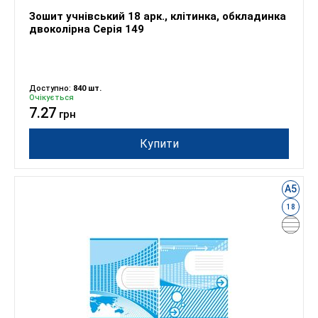
Зошит учнівський 18 арк., клітинка, обкладинка
двоколірна Серія 149
Доступно:
840 шт.
Очікується
7.27
грн
Купити
А5
18