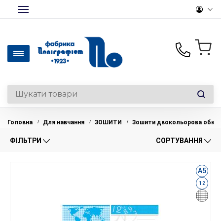
+380(50)441-46-36
Офісний папір та
канцтовари опт/роздріб
Головна
Для навчання
ЗОШИТИ
Зошити двокольорова обкл
/
/
/
+380(50)330-28-14
Роздрібний відділ
ФІЛЬТРИ
СОРТУВАННЯ
+380(44)369-39-12
Вироби на замовлення
А5
office@polygraphist.kiev.ua
12
Пн-Пт: 9:00-18:00
Перерва: 13:00-14:00