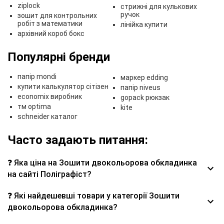
ziplock
стрижні для кулькових
ручок
зошит для контрольних
робіт з математики
лінійка купити
архівний короб бокс
Популярні бренди
папір mondi
маркер edding
купити калькулятор сітізен
папір niveus
economix виробник
gopack рюкзак
тм optima
kite
schneider каталог
Часто задають питання:
❓ Яка ціна на Зошити двокольорова обкладинка
на сайті Поліграфіст?
❓ Які найдешевші товари у категорії Зошити
двокольорова обкладинка?