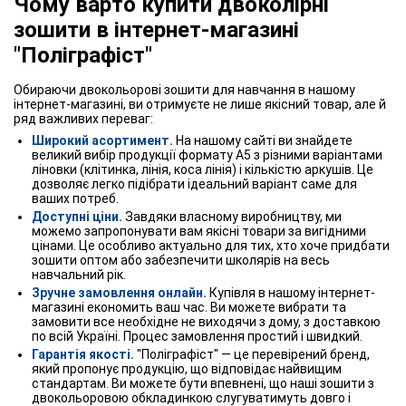
Чому варто купити двоколірні
зошити в інтернет-магазині
"Поліграфіст"
Обираючи двокольорові зошити для навчання в нашому
інтернет-магазині, ви отримуєте не лише якісний товар, але й
ряд важливих переваг:
Широкий асортимент.
На нашому сайті ви знайдете
великий вибір продукції формату А5 з різними варіантами
ліновки (клітинка, лінія, коса лінія) і кількістю аркушів. Це
дозволяє легко підібрати ідеальний варіант саме для
ваших потреб.
Доступні ціни.
Завдяки власному виробництву, ми
можемо запропонувати вам якісні товари за вигідними
цінами. Це особливо актуально для тих, хто хоче придбати
зошити оптом або забезпечити школярів на весь
навчальний рік.
Зручне замовлення онлайн.
Купівля в нашому інтернет-
магазині економить ваш час. Ви можете вибрати та
замовити все необхідне не виходячи з дому, з доставкою
по всій Україні. Процес замовлення простий і швидкий.
Гарантія якості.
"Поліграфіст" — це перевірений бренд,
який пропонує продукцію, що відповідає найвищим
стандартам. Ви можете бути впевнені, що наші зошити з
двокольоровою обкладинкою слугуватимуть довго і