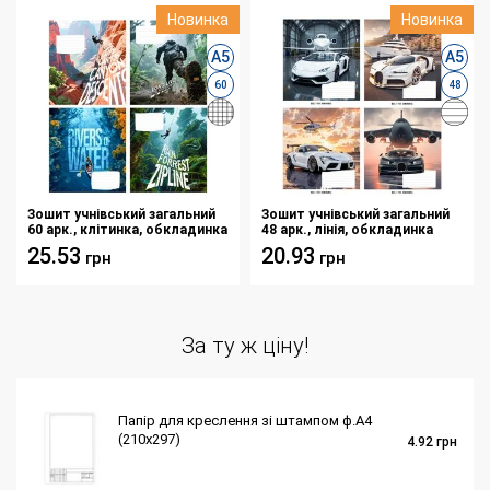
Новинка
Новинка
А5
А5
60
48
Зошит учнівський загальний
Зошит учнівський загальний
60 арк., клітинка, обкладинка
48 арк., лінія, обкладинка
повноколірна Серія
повноколірна Серія 284"Сила
25.53
20.93
грн
грн
297"Екстрім"
і швидкість"
За ту ж ціну!
Папір для креслення зі штампом ф.А4
(210х297)
4.92
грн