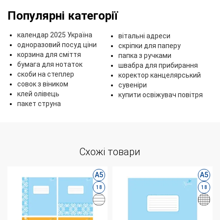
Популярні категорії
календар 2025 Україна
вітальні адреси
одноразовий посуд ціни
скріпки для паперу
корзина для сміття
папка з ручками
бумага для нотаток
швабра для прибирання
скоби на степлер
коректор канцелярський
совок з віником
сувеніри
клей олівець
купити освіжувач повітря
пакет струна
Схожі товари
А5
А5
18
18