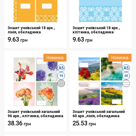
Зошит учнівський 18 арк.,
Зошит учнівський 18 арк.,
лінія, обкладинка
клітинка, обкладинка
повноколірна Серія
повноколірна Серія
9.63
9.63
грн
грн
944"Мережка"
944"Мережка"
Новинка
Новинка
А5
А5
96
60
Зошит учнівський загальний
Зошит учнівський загальний
96 арк., клітинка, обкладинка
60 арк.,лінія, обкладинка
повноколірна Серія
повноколірна Серія
38.36
25.53
грн
грн
262"Весняні квіти"
245"Ландшафт"