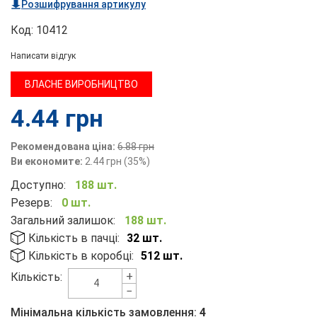
Розшифрування артикулу
Код:
10412
Написати відгук
ВЛАСНЕ ВИРОБНИЦТВО
4.44
грн
Рекомендована ціна:
6.88
грн
Ви економите:
2.44
грн
(
35
%)
Доступно:
188 шт.
Резерв:
0 шт.
Загальний залишок:
188 шт.
Кількість в пачці:
32 шт.
Кількість в коробці:
512 шт.
+
Кількість:
−
Мінімальна кількість замовлення:
4