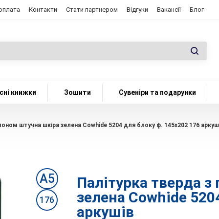
 оплата
Контакти
Стати партнером
Відгуки
Вакансії
Блог
сні книжки
Зошити
Сувеніри та подарунки
лоном штучна шкіра зелена Cowhide 5204 для блоку ф. 145х202 176 аркуш
А5
Палітурка тверда з
зелена Cowhide 5204
176
аркушів