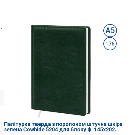
.
А5
176
Палітурка тверда з поролоном штучна шкіра
зелена Cowhide 5204 для блоку ф. 145х202
176 аркушів