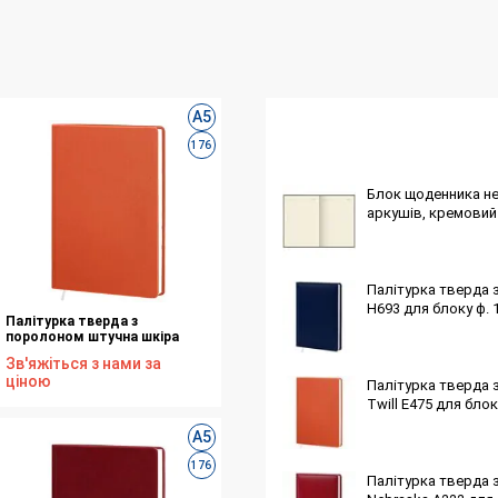
А5
176
Блок щоденника не
аркушів, кремовий п
Палітурка тверда 
H693 для блоку ф. 
Палітурка тверда з
поролоном штучна шкіра
помаранчева Twill Е475 для
Зв'яжіться з нами за
блоку ф. 145х202 176 аркушів
ціною
Палітурка тверда 
Twill Е475 для блок
А5
176
Палітурка тверда 