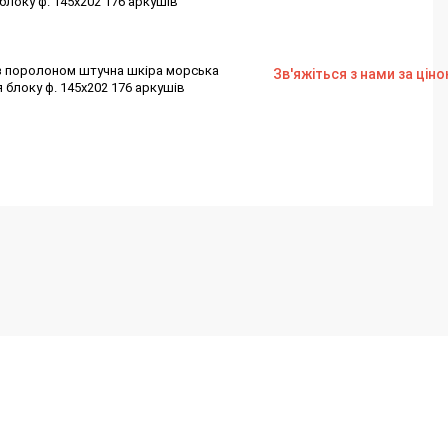
блоку ф. 145х202 176 аркушів
з поролоном штучна шкіра морська
Зв'яжіться з нами за цін
я блоку ф. 145х202 176 аркушів