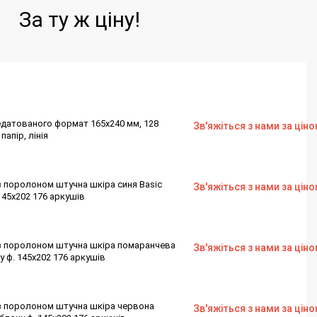
За ту ж ціну!
датованого формат 165х240 мм, 128
Зв'яжіться з нами за цін
апір, лінія
з поролоном штучна шкіра синя Basic
Зв'яжіться з нами за цін
145х202 176 аркушів
з поролоном штучна шкіра помаранчева
Зв'яжіться з нами за цін
у ф. 145х202 176 аркушів
з поролоном штучна шкіра червона
Зв'яжіться з нами за цін