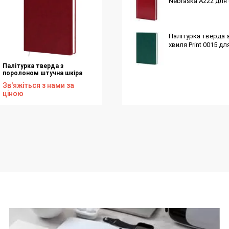
Nebraska А222 для 
Палітурка тверда 
хвиля Print 0015 дл
Палітурка тверда з
поролоном штучна шкіра
бордо Winner S75 для блоку
Зв'яжіться з нами за
ф. 145х202 176 аркушів
ціною