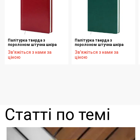
Палітурка тверда з
Палітурка тверда з
поролоном штучна шкіра
поролоном штучна шкіра
червона Nebraska А222 для
морська хвиля Print 0015 для
Зв'яжіться з нами за
Зв'яжіться з нами за
блоку ф. 145х202 176 аркушів
блоку ф. 145х202 176 аркушів
ціною
ціною
Статті по темі