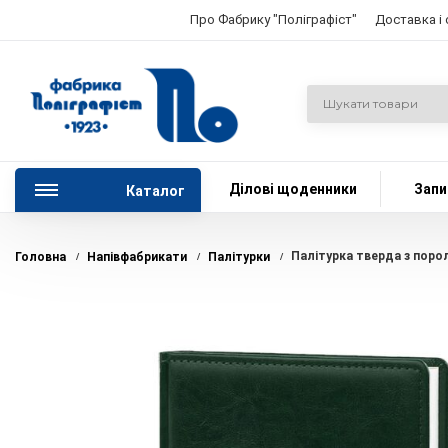
Про Фабрику "Поліграфіст"
Доставка і
Ділові щоденники
Запи
Каталог
Палітурка тверда з поро
Головна
Напівфабрикати
Палітурки
/
/
/