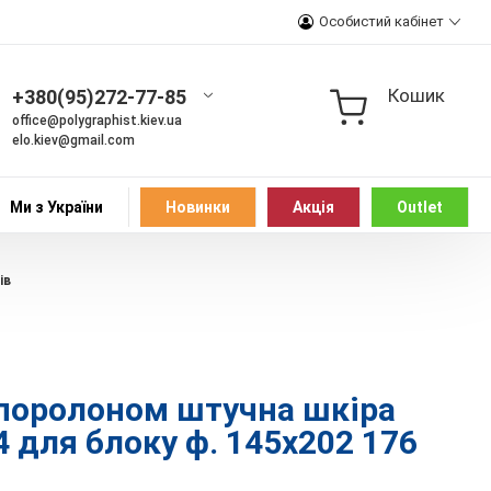
Особистий кабінет
Кошик
+380(95)272-77-85
office@polygraphist.kiev.ua
elo.kiev@gmail.com
Ми з України
Новинки
Акція
Outlet
ів
 поролоном штучна шкіра
 для блоку ф. 145х202 176