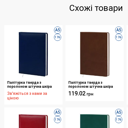
Схожі товари
А5
А5
176
176
Палітурка тверда з
Палітурка тверда з
поролоном штучна шкіра
поролоном штучна шкіра
синя Basic H693 для блоку ф.
коричнева Vivella А308 для
119.02
Зв'яжіться з нами за
грн
145х202 176 аркушів
блоку ф. 145х202 176 аркушів
ціною
А5
А5
176
176