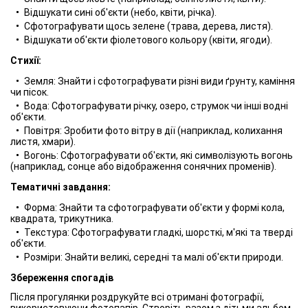
Відшукати сині об'єкти (небо, квіти, річка).
Сфотографувати щось зелене (трава, дерева, листя).
Відшукати об'єкти фіолетового кольору (квіти, ягоди).
Стихії:
Земля: Знайти і сфотографувати різні види ґрунту, каміння
чи пісок.
Вода: Сфотографувати річку, озеро, струмок чи інші водні
об'єкти.
Повітря: Зробити фото вітру в дії (наприклад, колихання
листя, хмари).
Вогонь: Сфотографувати об'єкти, які символізують вогонь
(наприклад, сонце або відображення сонячних променів).
Тематичні завдання:
Форма: Знайти та сфотографувати об'єкти у формі кола,
квадрата, трикутника.
Текстура: Сфотографувати гладкі, шорсткі, м'які та тверді
об'єкти.
Розміри: Знайти великі, середні та малі об'єкти природи.
Збереження спогадів
Після прогулянки роздрукуйте всі отримані фотографії,