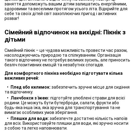
заняття допоможуть вашим дітям залишатись енергійними,
здоровими та веселими протягом усього літа. Відкрийте для
себе та своїх дітей світ захоплюючих пригод і активних
розваг!
Сімейний відпочинок на вихідні: Пікнік з
дітьми
Сімейний пікнік – це чудова можливість провести час разом,
насолоджуючись природою та спілкуванням. Організація
такого відпочинку не потребує великих зусиль, але приносить
безліч позитивних емоцій та незабутніх спогадів.
Для комфортного пікніка необхідно підготувати кілька
важливих речей:
Плед або килимок:
забезпечить зручне місце для сидіння
та відпочинку.
Ланчбокси з їжею:
підготуйте улюблені страви для всієї
родини. Це можуть бути бутерброди, салати, фрукти або
будь-яка інша їжа, яка зручна для транспортування та не
вимагає особливих умов зберігання.
Пляшки для води:
забезпечте достатню кількість напоїв
для всіх. Використовуйте пляшки для води, які зручно носити
з собою та легко наповнювати.