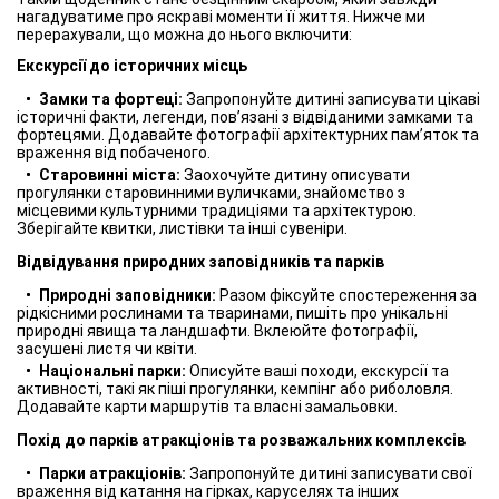
нагадуватиме про яскраві моменти її життя. Нижче ми
перерахували, що можна до нього включити:
Екскурсії до історичних місць
Замки та фортеці:
Запропонуйте дитині записувати цікаві
історичні факти, легенди, пов’язані з відвіданими замками та
фортецями. Додавайте фотографії архітектурних пам’яток та
враження від побаченого.
Старовинні міста:
Заохочуйте дитину описувати
прогулянки старовинними вуличками, знайомство з
місцевими культурними традиціями та архітектурою.
Зберігайте квитки, листівки та інші сувеніри.
Відвідування природних заповідників та парків
Природні заповідники:
Разом фіксуйте спостереження за
рідкісними рослинами та тваринами, пишіть про унікальні
природні явища та ландшафти. Вклеюйте фотографії,
засушені листя чи квіти.
Національні парки:
Описуйте ваші походи, екскурсії та
активності, такі як піші прогулянки, кемпінг або риболовля.
Додавайте карти маршрутів та власні замальовки.
Похід до парків атракціонів та розважальних комплексів
Парки атракціонів:
Запропонуйте дитині записувати свої
враження від катання на гірках, каруселях та інших