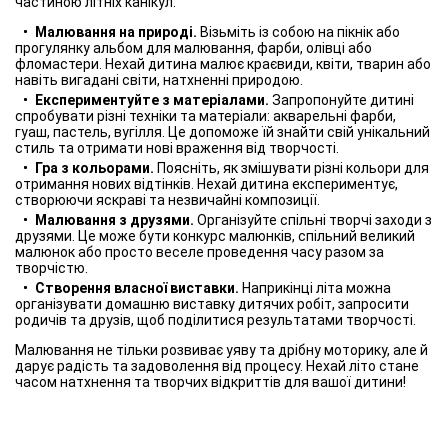
частиною літніх канікул:
Малювання на природі.
Візьміть із собою на пікнік або
прогулянку альбом для малювання, фарби, олівці або
фломастери. Нехай дитина малює краєвиди, квіти, тварин або
навіть вигадані світи, натхненні природою.
Експериментуйте з матеріалами.
Запропонуйте дитині
спробувати різні техніки та матеріали: акварельні фарби,
гуаш, пастель, вугілля. Це допоможе їй знайти свій унікальний
стиль та отримати нові враження від творчості.
Гра з кольорами.
Поясніть, як змішувати різні кольори для
отримання нових відтінків. Нехай дитина експериментує,
створюючи яскраві та незвичайні композиції.
Малювання з друзями.
Організуйте спільні творчі заходи з
друзями. Це може бути конкурс малюнків, спільний великий
малюнок або просто веселе проведення часу разом за
творчістю.
Створення власної виставки.
Наприкінці літа можна
організувати домашню виставку дитячих робіт, запросити
родичів та друзів, щоб поділитися результатами творчості.
Малювання не тільки розвиває уяву та дрібну моторику, але й
дарує радість та задоволення від процесу. Нехай літо стане
часом натхнення та творчих відкриттів для вашої дитини!