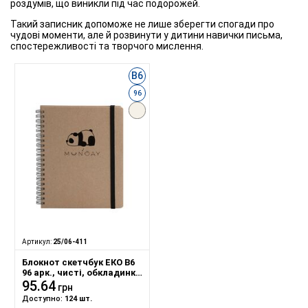
роздумів, що виникли під час подорожей.
Такий записник допоможе не лише зберегти спогади про
чудові моменти, але й розвинути у дитини навички письма,
спостережливості та творчого мислення.
B6
96
Артикул:
25/06-411
Блокнот скетчбук ЕКО В6
96 арк., чисті, обкладинка
твердий картон, пружина,
95.64
грн
Серія "Панда munday"
Доступно:
124 шт.