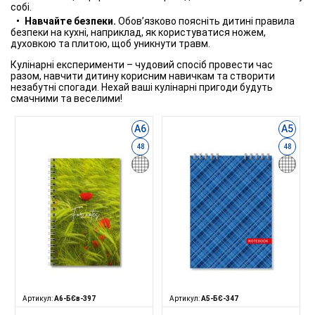
собі.
Навчайте безпеки.
Обов’язково поясніть дитині правила
безпеки на кухні, наприклад, як користуватися ножем,
духовкою та плитою, щоб уникнути травм.
Кулінарні експерименти – чудовий спосіб провести час
разом, навчити дитину корисним навичкам та створити
незабутні спогади. Нехай ваші кулінарні пригоди будуть
смачними та веселими!
А6
А5
48
48
Артикул:
А6-БЄв-397
Артикул:
А5-БЄ-347