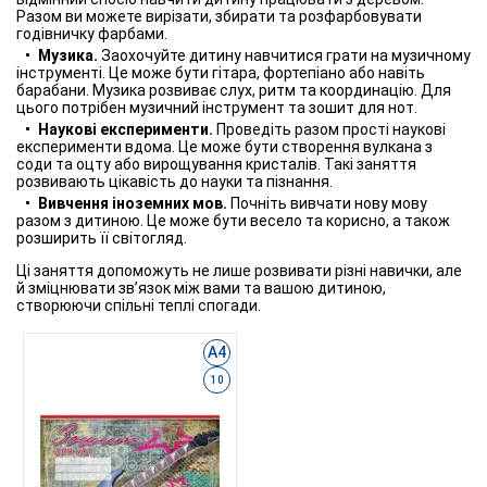
Разом ви можете вирізати, збирати та розфарбовувати
годівничку фарбами.
Музика.
Заохочуйте дитину навчитися грати на музичному
інструменті. Це може бути гітара, фортепіано або навіть
барабани. Музика розвиває слух, ритм та координацію. Для
цього потрібен музичний інструмент та зошит для нот.
Наукові експерименти.
Проведіть разом прості наукові
експерименти вдома. Це може бути створення вулкана з
соди та оцту або вирощування кристалів. Такі заняття
розвивають цікавість до науки та пізнання.
Вивчення іноземних мов.
Почніть вивчати нову мову
разом з дитиною. Це може бути весело та корисно, а також
розширить її світогляд.
Ці заняття допоможуть не лише розвивати різні навички, але
й зміцнювати зв’язок між вами та вашою дитиною,
створюючи спільні теплі спогади.
А4
10