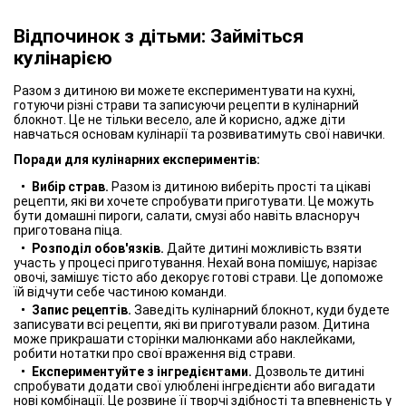
Відпочинок з дітьми: Займіться
кулінарією
Разом з дитиною ви можете експериментувати на кухні,
готуючи різні страви та записуючи рецепти в кулінарний
блокнот. Це не тільки весело, але й корисно, адже діти
навчаться основам кулінарії та розвиватимуть свої навички.
Поради для кулінарних експериментів:
Вибір страв.
Разом із дитиною виберіть прості та цікаві
рецепти, які ви хочете спробувати приготувати. Це можуть
бути домашні пироги, салати, смузі або навіть власноруч
приготована піца.
Розподіл обов'язків.
Дайте дитині можливість взяти
участь у процесі приготування. Нехай вона помішує, нарізає
овочі, замішує тісто або декорує готові страви. Це допоможе
їй відчути себе частиною команди.
Запис рецептів.
Заведіть кулінарний блокнот, куди будете
записувати всі рецепти, які ви приготували разом. Дитина
може прикрашати сторінки малюнками або наклейками,
робити нотатки про свої враження від страви.
Експериментуйте з інгредієнтами.
Дозвольте дитині
спробувати додати свої улюблені інгредієнти або вигадати
нові комбінації. Це розвине її творчі здібності та впевненість у