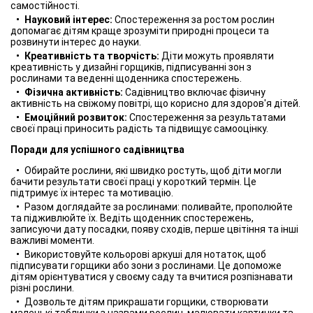
самостійності.
Науковий інтерес:
Спостереження за ростом рослин
допомагає дітям краще зрозуміти природні процеси та
розвинути інтерес до науки.
Креативність та творчість:
Діти можуть проявляти
креативність у дизайні горщиків, підписуванні зон з
рослинами та веденні щоденника спостережень.
Фізична активність:
Садівництво включає фізичну
активність на свіжому повітрі, що корисно для здоров'я дітей.
Емоційний розвиток:
Спостереження за результатами
своєї праці приносить радість та підвищує самооцінку.
Поради для успішного садівництва
Обирайте рослини, які швидко ростуть, щоб діти могли
бачити результати своєї праці у короткий термін. Це
підтримує їх інтерес та мотивацію.
Разом доглядайте за рослинами: поливайте, прополюйте
та підживлюйте їх. Ведіть щоденник спостережень,
записуючи дату посадки, появу сходів, перше цвітіння та інші
важливі моменти.
Використовуйте кольорові аркуші для нотаток, щоб
підписувати горщики або зони з рослинами. Це допоможе
дітям орієнтуватися у своєму саду та вчитися розпізнавати
різні рослини.
Дозвольте дітям прикрашати горщики, створювати