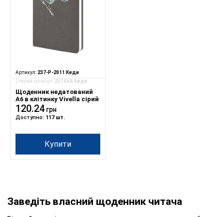
Артикул:
237-P-2011 Кеди
Старий артикул:
237 06А Кеди
Щоденник недатований
А6 в клітинку Vivella сірий
120.24
грн
Доступно:
117 шт.
Купити
Заведіть власний щоденник читача