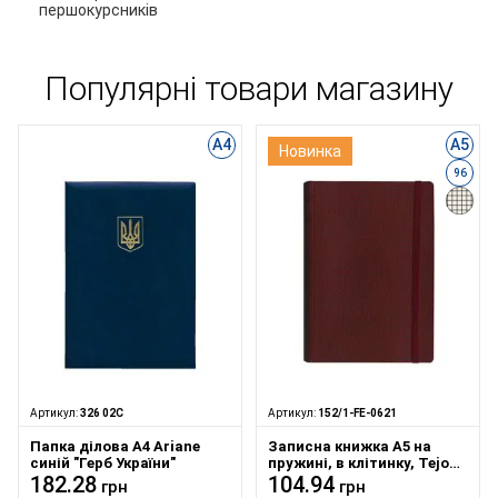
першокурсників
Популярні товари магазину
А4
А5
Новинка
96
Артикул:
326 02С
Артикул:
152/1-FE-0621
Папка ділова А4 Ariane
Записна книжка А5 на
синій "Герб України"
пружині, в клітинку, Tejo
182.28
на гумці бордова
104.94
грн
грн