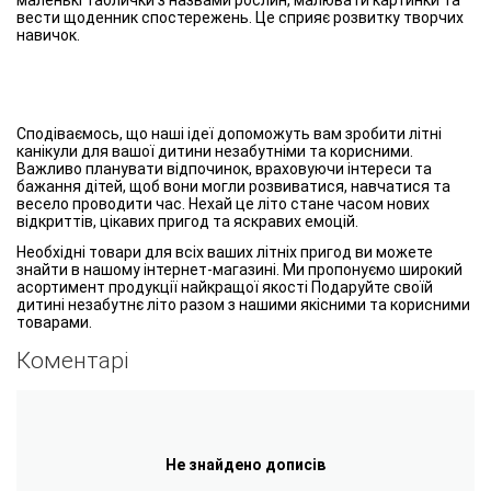
маленькі таблички з назвами рослин, малювати картинки та
вести щоденник спостережень. Це сприяє розвитку творчих
навичок.
Сподіваємось, що наші ідеї допоможуть вам зробити літні
канікули для вашої дитини незабутніми та корисними.
Важливо планувати відпочинок, враховуючи інтереси та
бажання дітей, щоб вони могли розвиватися, навчатися та
весело проводити час. Нехай це літо стане часом нових
відкриттів, цікавих пригод та яскравих емоцій.
Необхідні товари для всіх ваших літніх пригод ви можете
знайти в нашому інтернет-магазині. Ми пропонуємо широкий
асортимент продукції найкращої якості Подаруйте своїй
дитині незабутнє літо разом з нашими якісними та корисними
товарами.
Коментарі
Не знайдено дописів