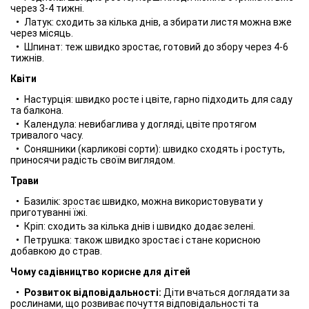
через 3-4 тижні.
Латук: сходить за кілька днів, а збирати листя можна вже
через місяць.
Шпинат: теж швидко зростає, готовий до збору через 4-6
тижнів.
Квіти
Настурція: швидко росте і цвіте, гарно підходить для саду
та балкона.
Календула: невибаглива у догляді, цвіте протягом
тривалого часу.
Соняшники (карликові сорти): швидко сходять і ростуть,
приносячи радість своїм виглядом.
Трави
Базилік: зростає швидко, можна використовувати у
приготуванні їжі.
Кріп: сходить за кілька днів і швидко додає зелені.
Петрушка: також швидко зростає і стане корисною
добавкою до страв.
Чому садівництво корисне для дітей
Розвиток відповідальності:
Діти вчаться доглядати за
рослинами, що розвиває почуття відповідальності та