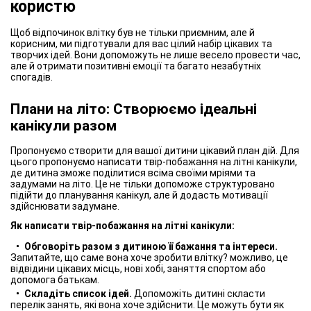
користю
Щоб відпочинок влітку був не тільки приємним, але й
корисним, ми підготували для вас цілий набір цікавих та
творчих ідей. Вони допоможуть не лише весело провести час,
але й отримати позитивні емоції та багато незабутніх
спогадів.
Плани на літо: Створюємо ідеальні
канікули разом
Пропонуємо створити для вашої дитини цікавий план дій. Для
цього пропонуємо написати твір-побажання на літні канікули,
де дитина зможе поділитися всіма своїми мріями та
задумами на літо. Це не тільки допоможе структуровано
підійти до планування канікул, але й додасть мотивації
здійснювати задумане.
Як написати твір-побажання на літні канікули:
Обговоріть разом з дитиною її бажання та інтереси.
Запитайте, що саме вона хоче зробити влітку? можливо, це
відвідини цікавих місць, нові хобі, заняття спортом або
допомога батькам.
Складіть список ідей.
Допоможіть дитині скласти
перелік занять, які вона хоче здійснити. Це можуть бути як