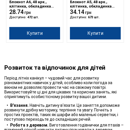
Блокнот А6, 48 арк.,
Блокнот A5, 48 арк.,
клітинка, обкладинка
клітинка, обкладинка
картон, пружина, Серія
28.74
картон, пружина, Серія
34.14
грн
грн
"Поле"
"Шотландка синя 2"
Доступно:
472 шт.
Доступно:
673 шт.
Купити
Купити
Розвиток та відпочинок для дітей
Період літніх канікул – чудовий час для розвитку
різноманітних навичок у дітей, особливо коли погода за
вікном не дозволяє провести час на свіжому повітрі.
Використовуйте ці дні для цікавих та корисних занять, які
сприятимуть особистісному розвитку вашої дитини.
В'язання.
Навчіть дитину в'язати. Це заняття допоможе
розвинути дрібну моторику, терпіння та увагу. Почніть з
простих проектів, таких як шарфи або маленькі серветки, і
поступово переходьте до складніших речей.
Робота з деревом.
Виготовлення годівнички для птахів –
відмінний спосіб навчити дитину працювати з деревом.