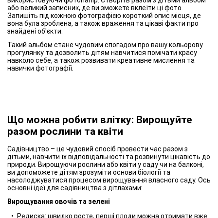
використовуючи фотопапір. Створіть разом з дітьми альбом
або великий записник, де ви зможете вклеїти ці фото.
Запишіть під кожною фотографією короткий опис місця, де
вона була зроблена, а також враження та цікаві факти про
знайдені об'єкти.
Такий альбом стане чудовим спогадом про вашу кольорову
прогулянку та дозволить дітям навчитися помічати красу
навколо себе, а також розвивати креативне мислення та
навички фотографії.
Що можна робити влітку: Вирощуйте
разом рослини та квіти
Садівництво – це чудовий спосіб провести час разом з
дітьми, навчити їх відповідальності та розвинути цікавість до
природи. Вирощуючи рослини або квіти у саду чи на балконі,
ви допоможете дітям зрозуміти основи біології та
насолоджуватися процесом вирощування власного саду. Ось
основні ідеї для садівництва з дітлахами:
Вирощування овочів та зелені
Редиска: швидко росте, перші плоди можна отримати вже