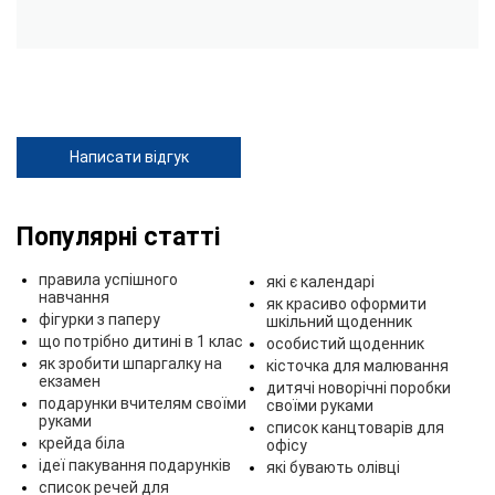
Написати відгук
Популярні статті
правила успішного
які є календарі
навчання
як красиво оформити
фігурки з паперу
шкільний щоденник
що потрібно дитині в 1 клас
особистий щоденник
як зробити шпаргалку на
кісточка для малювання
екзамен
дитячі новорічні поробки
подарунки вчителям своїми
своїми руками
руками
список канцтоварів для
крейда біла
офісу
ідеї пакування подарунків
які бувають олівці
список речей для