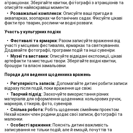
атракціонах. Зберігайте квитки, фотографії з атракціонів та
описуйте найяскравіші моменти.
Розважальні комплекси:
Описуйте ваші пригоди в
аквапарках, зоопарках чи ботанічних садах. Фіксуйте цікаві
факти про тварин, рослини чи водні розваги.
Участь у культурних подіях
Фестивалі та ярмарки:
Разом записуйте враження від
участі у місцевих фестивалях, ярмарках та святкуваннях.
Додавайте фотографії, програми подій та інші сувеніри.
Музеї та виставки:
Описуйте відвідані експозиції, цікаві
артефакти та мистецькі твори. Зберігайте вхідні квитки,
брошури та власні замальовки.
Поради для ведення щоденника вражень
Регулярність записів:
Допомагайте дитині робити записи
відразу після подій, поки враження ще свіжі.
Творчий підхід:
Заохочуйте використання різних
матеріалів для оформлення щоденника: кольорових ручок,
маркерів, стікерів, фото, сувенірів.
Спільна робота:
Робіть щоденник сімейним проектом.
Нехай кожен член родини додає свої записи, фотографії та
малюнки.
Особисті враження:
Поясніть дитині важливість
записування не тільки подій, але й емоцій, почуттів та