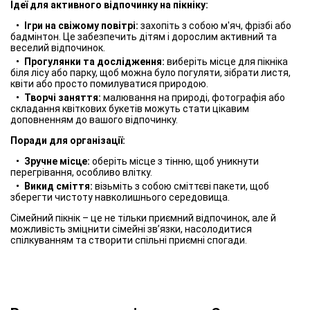
Ідеї для активного відпочинку на пікніку:
Ігри на свіжому повітрі:
захопіть з собою м'яч, фрізбі або
бадмінтон. Це забезпечить дітям і дорослим активний та
веселий відпочинок.
Прогулянки та дослідження:
виберіть місце для пікніка
біля лісу або парку, щоб можна було погуляти, зібрати листя,
квіти або просто помилуватися природою.
Творчі заняття:
малювання на природі, фотографія або
складання квіткових букетів можуть стати цікавим
доповненням до вашого відпочинку.
Поради для організації:
Зручне місце:
оберіть місце з тінню, щоб уникнути
перегрівання, особливо влітку.
Викид сміття:
візьміть з собою сміттєві пакети, щоб
зберегти чистоту навколишнього середовища.
Сімейний пікнік – це не тільки приємний відпочинок, але й
можливість зміцнити сімейні зв’язки, насолодитися
спілкуванням та створити спільні приємні спогади.