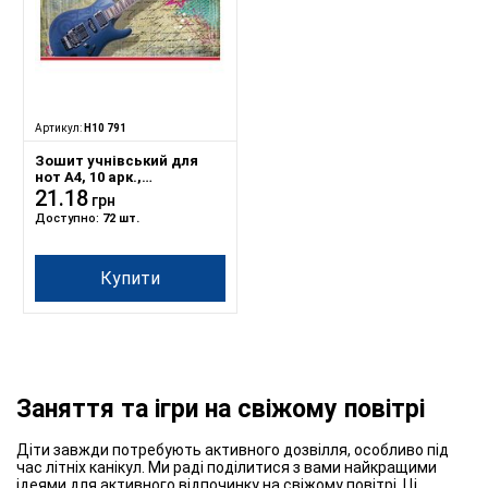
Артикул:
Н10 791
Зошит учнівський для
нот А4, 10 арк.,
обкладинка картон,
21.18
грн
скоба, Серія 791
Доступно:
72 шт.
Купити
Заняття та ігри на свіжому повітрі
Діти завжди потребують активного дозвілля, особливо під
час літніх канікул. Ми раді поділитися з вами найкращими
ідеями для активного відпочинку на свіжому повітрі. Ці