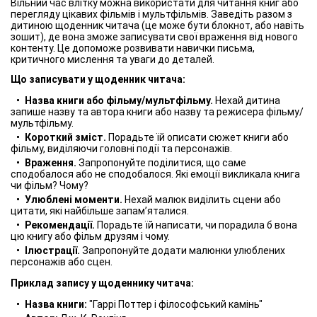
Вільний час влітку можна використати для читання книг або
перегляду цікавих фільмів і мультфільмів. Заведіть разом з
дитиною щоденник читача (це може бути блокнот, або навіть
зошит), де вона зможе записувати свої враження від нового
контенту. Це допоможе розвивати навички письма,
критичного мислення та уваги до деталей.
Що записувати у щоденник читача:
Назва книги або фільму/мультфільму.
Нехай дитина
запише назву та автора книги або назву та режисера фільму/
мультфільму.
Короткий зміст.
Порадьте їй описати сюжет книги або
фільму, виділяючи головні події та персонажів.
Враження.
Запропонуйте поділитися, що саме
сподобалося або не сподобалося. Які емоції викликала книга
чи фільм? Чому?
Улюблені моменти.
Нехай малюк виділить сцени або
цитати, які найбільше запам’яталися.
Рекомендації.
Порадьте їй написати, чи порадила б вона
цю книгу або фільм друзям і чому.
Ілюстрації.
Запропонуйте додати малюнки улюблених
персонажів або сцен.
Приклад запису у щоденнику читача:
Назва книги:
"Гаррі Поттер і філософський камінь"