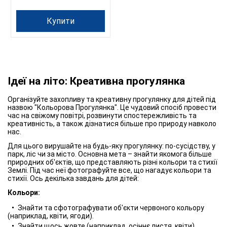
Купити
Ідеї на літо: Креативна прогулянка
Організуйте захопливу та креативну прогулянку для дітей під
назвою "Кольорова Прогулянка". Це чудовий спосіб провести
час на свіжому повітрі, розвинути спостережливість та
креативність, а також дізнатися більше про природу навколо
нас.
Для цього вирушайте на будь-яку прогулянку: по-сусідству, у
парк, ліс чи за місто. Основна мета – знайти якомога більше
природних об'єктів, що представляють різні кольори та стихії
Землі. Під час неї фотографуйте все, що нагадує кольори та
стихії. Ось декілька завдань для дітей:
Кольори:
Знайти та сфотографувати об'єкти червоного кольору
(наприклад, квіти, ягоди).
Знайти щось жовте (наприклад, осіннє листя, квіти).