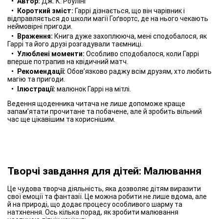
Автор:
Дж. К. Роулінг
Короткий зміст:
Гаррі дізнається, що він чарівник і
відправляється до школи магії Гоґвортс, де на нього чекають
неймовірні пригоди.
Враження:
Книга дуже захоплююча, мені сподобалося, як
Гаррі та його друзі розгадували таємниці.
Улюблені моменти:
Особливо сподобалося, коли Гаррі
вперше потрапив на квідичний матч.
Рекомендації:
Обов’язково раджу всім друзям, хто любить
магію та пригоди.
Ілюстрації:
малюнок Гаррі на мітлі.
Ведення щоденника читача не лише допоможе краще
запам’ятати прочитане та побачене, але й зробить вільний
час ще цікавішим та кориснішим.
Творчі завдання для дітей: Малювання
Це чудова творча діяльність, яка дозволяє дітям виразити
свої емоції та фантазії. Це можна робити не лише вдома, але
й на природі, що додає процесу особливого шарму та
натхнення. Ось кілька порад, як зробити малювання