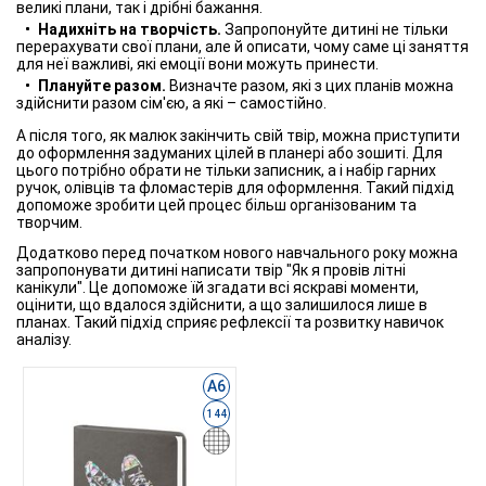
великі плани, так і дрібні бажання.
Надихніть на творчість.
Запропонуйте дитині не тільки
перерахувати свої плани, але й описати, чому саме ці заняття
для неї важливі, які емоції вони можуть принести.
Плануйте разом.
Визначте разом, які з цих планів можна
здійснити разом сім'єю, а які – самостійно.
А після того, як малюк закінчить свій твір, можна приступити
до оформлення задуманих цілей в планері або зошиті. Для
цього потрібно обрати не тільки записник, а і набір гарних
ручок, олівців та фломастерів для оформлення. Такий підхід
допоможе зробити цей процес більш організованим та
творчим.
Додатково перед початком нового навчального року можна
запропонувати дитині написати твір "Як я провів літні
канікули". Це допоможе їй згадати всі яскраві моменти,
оцінити, що вдалося здійснити, а що залишилося лише в
планах. Такий підхід сприяє рефлексії та розвитку навичок
аналізу.
А6
144