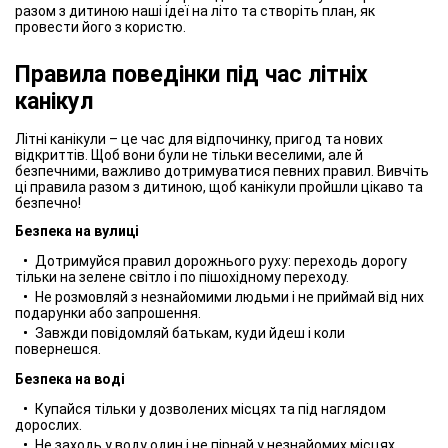
разом з дитиною наші ідеї на літо та створіть план, як
провести його з користю.
Правила поведінки під час літніх
канікул
Літні канікули – це час для відпочинку, пригод та нових
відкриттів. Щоб вони були не тільки веселими, але й
безпечними, важливо дотримуватися певних правил. Вивчіть
ці правила разом з дитиною, щоб канікули пройшли цікаво та
безпечно!
Безпека на вулиці
Дотримуйся правил дорожнього руху: переходь дорогу
тільки на зелене світло і по пішохідному переходу.
Не розмовляй з незнайомими людьми і не приймай від них
подарунки або запрошення.
Завжди повідомляй батькам, куди йдеш і коли
повернешся.
Безпека на воді
Купайся тільки у дозволених місцях та під наглядом
дорослих.
Не заходь у воду один і не пірнай у незнайомих місцях.