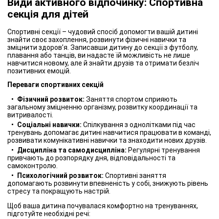
Види активного відпочинку: Спортивна
секція для дітей
Спортивні секції – чудовий спосіб допомогти вашій дитині
знайти своє захоплення, розвинути фізичні навички та
зміцнити здоров’я. Записавши дитину до секції з футболу,
плавання або танців, ви надасте їй можливість не лише
навчитися новому, але й знайти друзів та отримати безліч
позитивних емоцій.
Переваги спортивних секцій
Фізичний розвиток:
Заняття спортом сприяють
загальному зміцненню організму, розвитку координації та
витривалості.
Соціальні навички:
Спілкування з однолітками під час
тренувань допомагає дитині навчитися працювати в команді,
розвивати комунікативні навички та знаходити нових друзів.
Дисципліна та самодисципліна:
Регулярні тренування
привчають до розпорядку дня, відповідальності та
самоконтролю.
Психологічний розвиток:
Спортивні заняття
допомагають розвинути впевненість у собі, знижують рівень
стресу та покращують настрій.
Щоб ваша дитина почувалася комфортно на тренуваннях,
підготуйте необхідні речі: