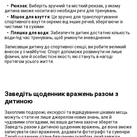
Рюкзак:
Виберіть зручний та місткий рюкзак, у якому
дитина зможе носити всі необхідні речі для тренувань.
Мішок для взуття:
Це зручно для транспортування
спортивного взуття окремо від інших речей, зберігаючи їх
чистими та сухими.
Пляшка для води:
Забезпечте дитині достатню кількість
води під час тренувань, щоб уникнути зневоднення.
Записавши дитину до спортивної секції, ви робите великий
внесок у її майбутнє. Спорт допоможе розвинути не лише
фізичні, але й особистісні якості, які стануть в нагоді
протягом усього життя.
Заведіть щоденник вражень разом з
дитиною
Захопливі подорожі, екскурсії та відвідування цікавих місць
можуть стати не лише джерелом нових знань, але й
чудовими спогадами, які ваша дитина захоче зберегти.
Заведіть разом з дитиною щоденник вражень, де вона зможе
записувати свої враження, додавати фотографії та сувеніри.
Такий щоденник стане безцінним скарбом, який завжди