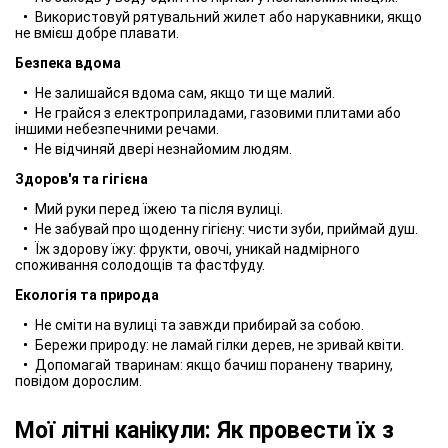
Використовуй рятувальний жилет або нарукавники, якщо
не вмієш добре плавати.
Безпека вдома
Не залишайся вдома сам, якщо ти ще малий.
Не грайся з електроприладами, газовими плитами або
іншими небезпечними речами.
Не відчиняй двері незнайомим людям.
Здоров'я та гігієна
Мий руки перед їжею та після вулиці.
Не забувай про щоденну гігієну: чисти зуби, приймай душ.
Їж здорову їжу: фрукти, овочі, уникай надмірного
споживання солодощів та фастфуду.
Екологія та природа
Не сміти на вулиці та завжди прибирай за собою.
Бережи природу: не ламай гілки дерев, не зривай квіти.
Допомагай тваринам: якщо бачиш поранену тварину,
повідом дорослим.
Мої літні канікули: Як провести їх з