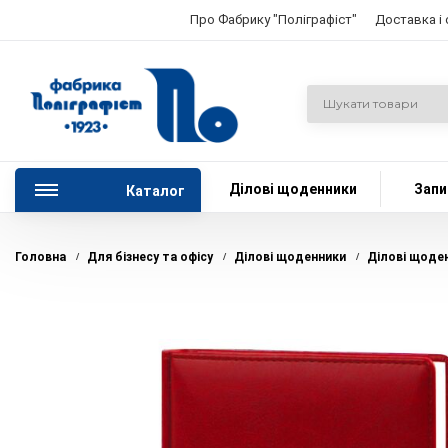
Про Фабрику "Поліграфіст"
Доставка і
Ділові щоденники
Запи
Каталог
Головна
Для бізнесу та офісу
Ділові щоденники
Ділові щоде
/
/
/