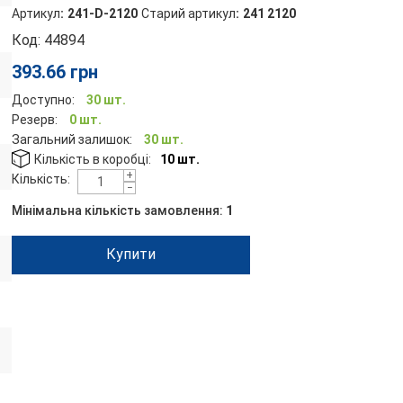
Артикул
:
241-D-2120
Старий артикул
:
241 2120
Код:
44894
393.66
грн
Доступно:
30 шт.
Резерв:
0 шт.
Загальний залишок:
30 шт.
Кількість в коробці:
10 шт.
+
Кількість:
−
Мінімальна кількість замовлення:
1
Купити