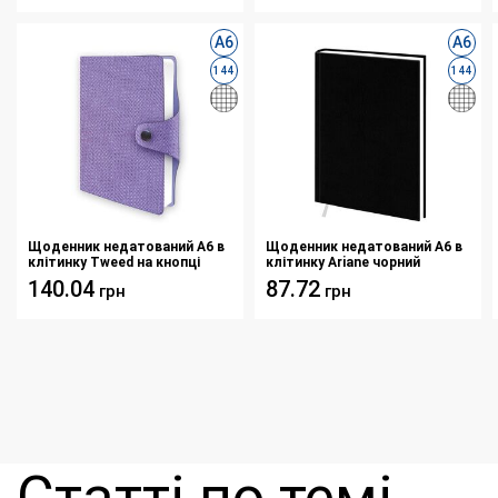
А6
А6
144
144
Щоденник недатований А6 в
Щоденник недатований А6 в
клітинку Tweed на кнопці
клітинку Ariane чорний
фіолетовий
140.04
87.72
грн
грн
Статті по темі