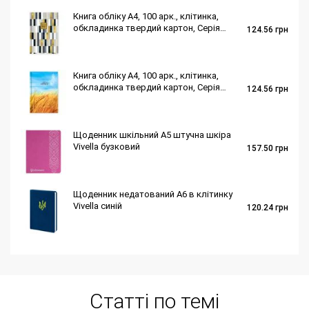
Книга обліку А4, 100 арк., клітинка,
обкладинка твердий картон, Серія
124.56
грн
"Геометрія"
Книга обліку А4, 100 арк., клітинка,
обкладинка твердий картон, Серія
124.56
грн
"Колоски"
Щоденник шкільний А5 штучна шкіра
Vivella бузковий
157.50
грн
Щоденник недатований А6 в клітинку
Vivella синій
120.24
грн
Статті по темі