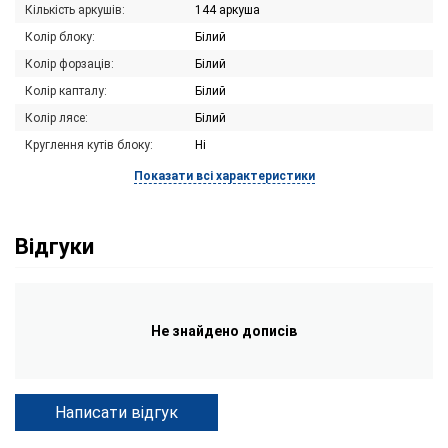
Кількість аркушів:
144 аркуша
Колір блоку:
Білий
Колір форзаців:
Білий
Колір капталу:
Білий
Колір лясе:
Білий
Круглення кутів блоку:
Ні
Показати всі характеристики
Відгуки
Не знайдено дописів
Написати відгук