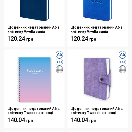
Щоденник недатований А6 в
Щоденник недатований А6 в
клітинку Vivella синій
клітинку Vivella синій
120.24
120.24
грн
грн
А6
А6
144
144
Щоденник недатований А6 в
Щоденник недатований А6 в
клітинку Tweed на кнопці
клітинку Tweed на кнопці
сірий
фіолетовий
140.04
140.04
грн
грн