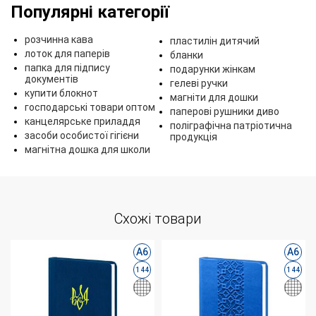
Популярні категорії
розчинна кава
пластилін дитячий
лоток для паперів
бланки
папка для підпису
подарунки жінкам
документів
гелеві ручки
купити блокнот
магніти для дошки
господарські товари оптом
паперові рушники диво
канцелярське приладдя
поліграфічна патріотична
засоби особистої гігієни
продукція
магнітна дошка для школи
Схожі товари
А6
А6
144
144