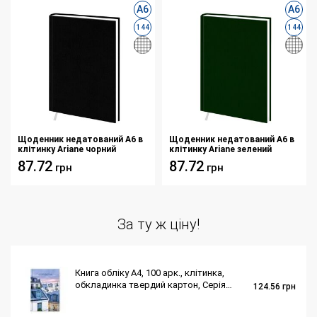
А6
А6
144
144
Щоденник недатований А6 в
Щоденник недатований А6 в
клітинку Ariane чорний
клітинку Ariane зелений
87.72
87.72
грн
грн
За ту ж ціну!
Книга обліку А4, 100 арк., клітинка,
обкладинка твердий картон, Серія
124.56
грн
"Місто"