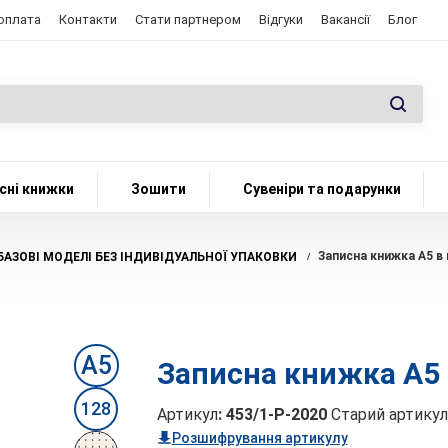
 оплата
Контакти
Стати партнером
Відгуки
Вакансії
Блог
сні книжки
Зошити
Сувеніри та подарунки
Записна книжка А5 в 
 БАЗОВІ МОДЕЛІ БЕЗ ІНДИВІДУАЛЬНОЇ УПАКОВКИ
/
А5
Записна книжка А5 в
128
Артикул
:
453/1-P-2020
Старий артикул
Розшифрування артикулу