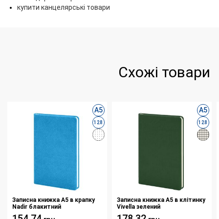
купити канцелярські товари
Схожі товари
А5
А5
128
128
Записна книжка А5 в крапку
Записна книжка А5 в клітинку
Nadir блакитний
Vivella зелений
154.74
178.32