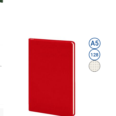
А5
128
-