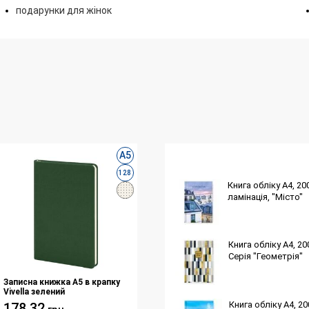
подарунки для жінок
А5
128
Книга обліку А4, 2
ламінація, "Місто"
Книга обліку А4, 2
Серія "Геометрія"
Записна книжка А5 в крапку
Vivella зелений
Книга обліку А4, 2
178.32