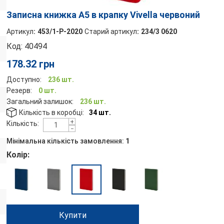
Записна книжка А5 в крапку Vivella червоний
Артикул
:
453/1-P-2020
Старий артикул
:
234/3 0620
Код:
40494
178.32
грн
Доступно:
236 шт.
Резерв:
0 шт.
Загальний залишок:
236 шт.
Кількість в коробці:
34 шт.
+
Кількість:
−
Мінімальна кількість замовлення:
1
Колір:
Купити