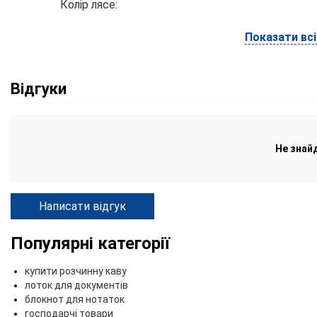
Колір лясе:
Показати вс
Відгуки
Не знай
Написати відгук
Популярні категорії
купити розчинну каву
лоток для документів
блокнот для нотаток
господарчі товари