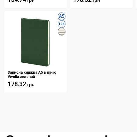
грн
грн
А5
128
Записна книжка А5 в лінію
Vivella зелений
178.32
грн