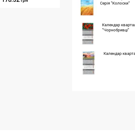
грн
Серія "Колоски"
Календар квартал
"Чорнобривці"
Календар квартал