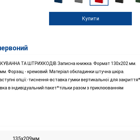
Купити
 червоний
КУВАННА ТА ШТРИХКОДІВ Записна книжка. Формат 130х202 мм.
 мм. Форзац - кремовий. Матеріал обкладинки штучна шкіра.
тупні опції:-тиснення-вставка гумки вертикальної для закриття*
вка в індивідуальний пакет*тільки разом з приклєюванням
135x209мм