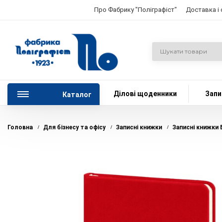
Про Фабрику "Поліграфіст"
Доставка і
Ділові щоденники
Запи
Каталог
Головна
Для бізнесу та офісу
Записні книжки
Записні книжки
/
/
/