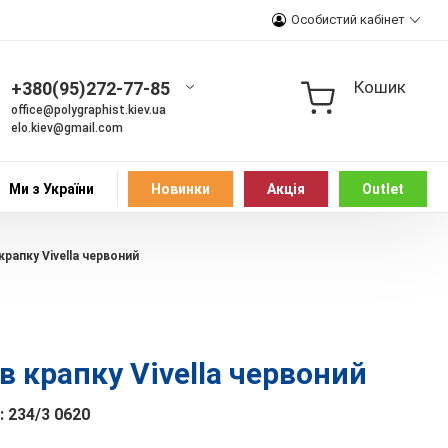
Особистий кабінет
Кошик
+380(95)272-77-85
office@polygraphist.kiev.ua
elo.kiev@gmail.com
Ми з України
Новинки
Акція
Outlet
крапку Vivella червоний
 крапку Vivella червоний
:
234/3 0620