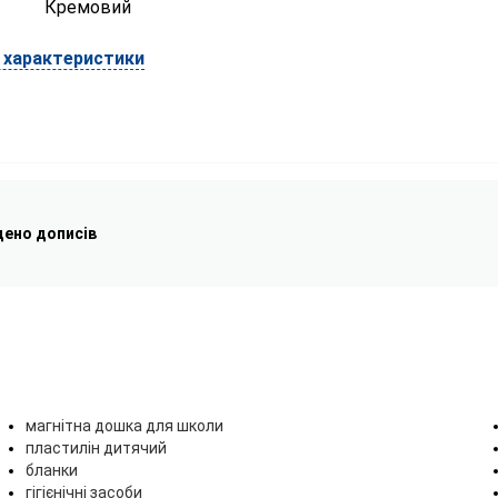
Кремовий
і характеристики
дено дописів
магнітна дошка для школи
пластилін дитячий
бланки
гігієнічні засоби