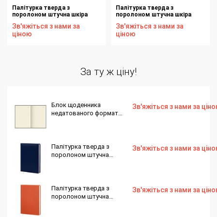
Палітурка тверда з
Палітурка тверда з
поролоном штучна шкіра
поролоном штучна шкіра
морська хвиля Print 0015 для
бордо Winner S75 для блоку
Зв'яжіться з нами за
Зв'яжіться з нами за
блоку ф. 145х202 176 аркушів
ф. 145х202 176 аркушів
ціною
ціною
За ту ж ціну!
Блок щоденника
Зв'яжіться з нами за цін
недатованого формат
165х240 мм, 128 аркушів,
кремовий папір, лінія
Палітурка тверда з
Зв'яжіться з нами за цін
поролоном штучна
шкіра синя Basic H693
для блоку ф. 145х202 176
аркушів
Палітурка тверда з
Зв'яжіться з нами за цін
поролоном штучна
шкіра помаранчева Twill
Е475 для блоку ф.