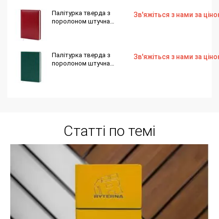
145х202 176 аркушів
Палітурка тверда з
Зв'яжіться з нами за цін
поролоном штучна
шкіра червона Nebraska
А222 для блоку ф.
145х202 176 аркушів
Палітурка тверда з
Зв'яжіться з нами за цін
поролоном штучна
шкіра морська хвиля
Print 0015 для блоку ф.
145х202 176 аркушів
Статті по темі