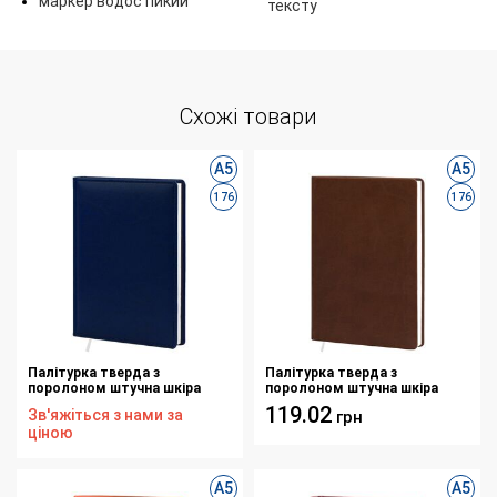
маркер водостійкий
тексту
Схожі товари
А5
А5
176
176
Палітурка тверда з
Палітурка тверда з
поролоном штучна шкіра
поролоном штучна шкіра
синя Basic H693 для блоку ф.
коричнева Vivella А308 для
119.02
Зв'яжіться з нами за
грн
145х202 176 аркушів
блоку ф. 145х202 176 аркушів
ціною
А5
А5