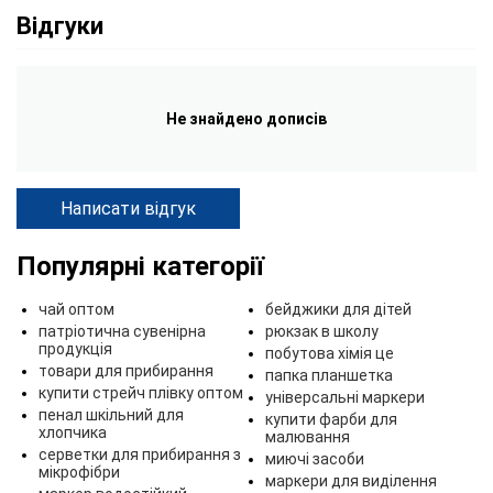
Відгуки
Не знайдено дописів
Написати відгук
Популярні категорії
чай оптом
бейджики для дітей
патріотична сувенірна
рюкзак в школу
продукція
побутова хімія це
товари для прибирання
папка планшетка
купити стрейч плівку оптом
універсальні маркери
пенал шкільний для
купити фарби для
хлопчика
малювання
серветки для прибирання з
миючі засоби
мікрофібри
маркери для виділення