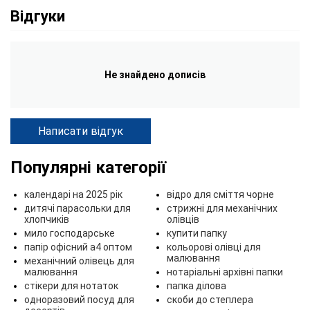
Відгуки
Не знайдено дописів
Написати відгук
Популярні категорії
календарі на 2025 рік
відро для сміття чорне
дитячі парасольки для
стрижні для механічних
хлопчиків
олівців
мило господарське
купити папку
папір офісний а4 оптом
кольорові олівці для
малювання
механічний олівець для
малювання
нотаріальні архівні папки
стікери для нотаток
папка ділова
одноразовий посуд для
скоби до степлера