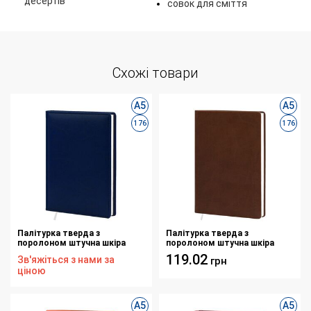
десертів
совок для сміття
Схожі товари
А5
А5
176
176
Палітурка тверда з
Палітурка тверда з
поролоном штучна шкіра
поролоном штучна шкіра
синя Basic H693 для блоку ф.
коричнева Vivella А308 для
119.02
Зв'яжіться з нами за
грн
145х202 176 аркушів
блоку ф. 145х202 176 аркушів
ціною
А5
А5