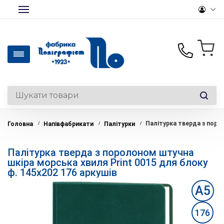
+380(50)441-46-36
Офісний папір та
канцтовари опт/роздріб
Палітурка тверда з порол
Головна
Напівфабрикати
Палітурки
/
/
/
+380(50)330-28-14
Роздрібний відділ
Палітурка тверда з поролоном штучна
+380(44)369-39-12
шкіра морська хвиля Print 0015 для блоку
Вироби на замовлення
ф. 145х202 176 аркушів
office@polygraphist.kiev.ua
А5
176
Пн-Пт: 9:00-18:00
Перерва: 13:00-14:00