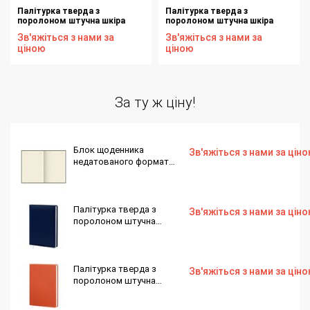
Палітурка тверда з
Палітурка тверда з
поролоном штучна шкіра
поролоном штучна шкіра
бордо Winner S75 для блоку
коричн Nebraska В399 для
Зв'яжіться з нами за
Зв'яжіться з нами за
ф. 145х202 176 аркушів
блоку ф. 145х202 176 аркушів
ціною
ціною
За ту ж ціну!
Блок щоденника
Зв'яжіться з нами за цін
недатованого формат
165х240 мм, 128 аркушів,
кремовий папір, лінія
Палітурка тверда з
Зв'яжіться з нами за цін
поролоном штучна
шкіра синя Basic H693
для блоку ф. 145х202 176
аркушів
Палітурка тверда з
Зв'яжіться з нами за цін
поролоном штучна
шкіра помаранчева Twill
Е475 для блоку ф.