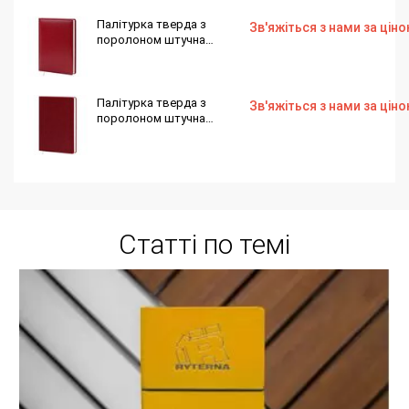
145х202 176 аркушів
Палітурка тверда з
Зв'яжіться з нами за цін
поролоном штучна
шкіра червона Nebraska
А222 для блоку ф.
145х202 176 аркушів
Палітурка тверда з
Зв'яжіться з нами за цін
поролоном штучна
шкіра бордо Winner S75
для блоку ф. 145х202 176
аркушів
Статті по темі