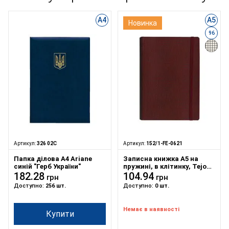
А4
А5
Новинка
96
Артикул:
326 02С
Артикул:
152/1-FE-0621
Папка ділова А4 Ariane
Записна книжка А5 на
синій "Герб України"
пружині, в клітинку, Tejo
182.28
на гумці бордова
104.94
грн
грн
Доступно:
256 шт.
Доступно:
0 шт.
Немає в наявності
Купити