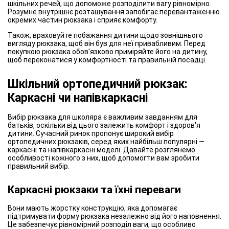
шкільних речей, що допоможе розподілити вагу рівномірно.
Розумне внутрішнє розташування запобігає перевантаженню
окремих частин рюкзака і сприяє комфорту.
Також, враховуйте побажання дитини щодо зовнішнього
вигляду рюкзака, щоб він був для неї привабливим. Перед
покупкою рюкзака обов'язково приміряйте його на дитину,
щоб переконатися у комфортності та правильній посадці.
Шкільний ортопедичний рюкзак:
Каркасні чи напівкаркасні
Вибір рюкзака для школяра є важливим завданням для
батьків, оскільки від цього залежить комфорт і здоров'я
дитини. Сучасний ринок пропонує широкий вибір
ортопедичних рюкзаків, серед яких найбільш популярні —
каркасні та напівкаркасні моделі. Давайте розглянемо
особливості кожного з них, щоб допомогти вам зробити
правильний вибір.
Каркасні рюкзаки та їхні переваги
Вони мають жорстку конструкцію, яка допомагає
підтримувати форму рюкзака незалежно від його наповнення.
Це забезпечує рівномірний розподіл ваги, що особливо