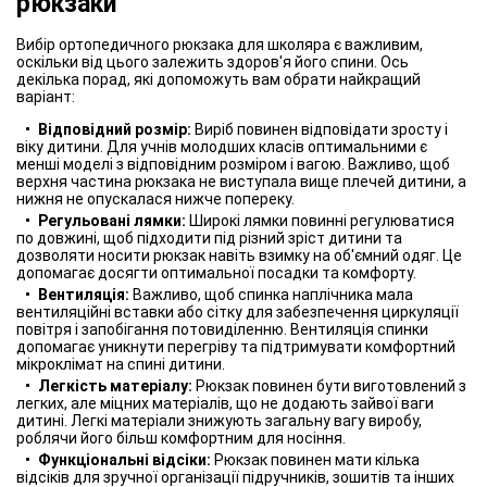
рюкзаки
Вибір ортопедичного рюкзака для школяра є важливим,
оскільки від цього залежить здоров'я його спини. Ось
декілька порад, які допоможуть вам обрати найкращий
варіант:
Відповідний розмір:
Виріб повинен відповідати зросту і
віку дитини. Для учнів молодших класів оптимальними є
менші моделі з відповідним розміром і вагою. Важливо, щоб
верхня частина рюкзака не виступала вище плечей дитини, а
нижня не опускалася нижче попереку.
Регульовані лямки:
Широкі лямки повинні регулюватися
по довжині, щоб підходити під різний зріст дитини та
дозволяти носити рюкзак навіть взимку на об'ємний одяг. Це
допомагає досягти оптимальної посадки та комфорту.
Вентиляція:
Важливо, щоб спинка наплічника мала
вентиляційні вставки або сітку для забезпечення циркуляції
повітря і запобігання потовиділенню. Вентиляція спинки
допомагає уникнути перегріву та підтримувати комфортний
мікроклімат на спині дитини.
Легкість матеріалу:
Рюкзак повинен бути виготовлений з
легких, але міцних матеріалів, що не додають зайвої ваги
дитині. Легкі матеріали знижують загальну вагу виробу,
роблячи його більш комфортним для носіння.
Функціональні відсіки:
Рюкзак повинен мати кілька
відсіків для зручної організації підручників, зошитів та інших