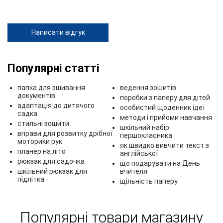
Написати відгук
Популярні статті
папка для зшивання
ведення зошитів
документів
поробки з паперу для дітей
адаптація до дитячого
особистий щоденник ідеї
садка
методи і прийоми навчання
стильні зошити
шкільний набір
вправи для розвитку дрібної
першокласника
моторики рук
як швидко вивчити текст з
планер на літо
англійської
рюкзак для садочка
що подарувати на День
шкільний рюкзак для
вчителя
підлітка
щільність паперу
Популярні товари магазину