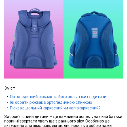
Зміст
Ортопедичний рюкзак та його роль в житті дитини
Як обрати рюкзак з ортопедичною спинкою
Рюкзак шкільний каркасний чи напівкаркасний?
Здоров'я спини дитини — це важливий аспект, на який батьки
повинні звертати увагу ще з раннього віку. Особливо це
актуально для школярів, які щодня носять з собою важкі