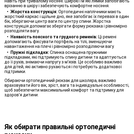
навіть при тривалому носінні. Широкі і м'які лямки запобігають
врізанню в шкіру і забезпечують комфортне носіння.
Жорстка конструкція:
Ортопедичні наплічники мають
жорсткий каркас і щільне дно, яке запобігає їх перевазі в один
бік, зберігаючи центр ваги по центру спини. Жорстка
конструкція допомагає зберігати форму рюкзака і рівномірно
розподіляти вагу.
Наявність поясного та грудного ременів:
Ці ремені
допомагають фіксувати портфель на тілі, зменшуючи
навантаження на плечі і рівномірно розподіляючи вагу.
Пружні підкладки:
Спинка оснащена пружними
підкладками, які підтримують спину дитини та адаптуються
до її рухів, знімаючи напругу з м'язів. Це особливо важливо
для дітей, які активно рухаються і потребують додаткової
підтримки.
Обираючи ортопедичний рюкзак для школяра, важливо
враховувати його вік, зріст, вага та індивідуальні особливості,
щоб забезпечити максимальний комфорт та підтримку для
здоров'я дитини.
Як обирати правильні ортопедичні