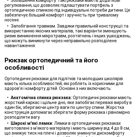
Збільшення комфорту. Такі рюкзаки мають додаткові
регулювання, що дозволяє підлаштувати портфель з
ортопедичною спинкою під індивідуальні потреби дитини. Це
забезпечує більший комфорт і зручність при тривалому
носінні.
Запобігання травмам. Завдяки правильній конструкції та
використанню якісних матеріалів, такі варіанти зменшують
ризик виникнення мікротравм, розтягнень і інших ушкоджень,
що можуть виникнути через неправильно розподілене
навантаження.
Рюкзак ортопедичний та його
особливості
Ортопедичні рюкзаки для підлітків та молодших школярів
мають кілька особливостей, які роблять їх корисними для
здоров'я і комфорту дітей. Основні з них включають:
Анатомічна спинка рюкзака:
Ортопедичні рюкзаки мають
жорсткий каркас і щільне дно, яке запобігає перевазі виробу в
один бік, зберігаючи центр ваги по центру спини. Жорстка
конструкція допомагає зберігати форму рюкзака і рівномірно
розподіляти вагу.
Широкі м'які лямки:
Лямки в ортопедичних рюкзаках
виготовлені з м'якого матеріалу і мають ширину від 4 до 8 см,
що знижує тиск на плечі і дозволяє уникнути дискомфорту