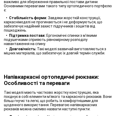
важливо для збереження правильної постави дитини.
Основними перевагами такого типу ортопедичного портфелю
є:
Стабільність форми:
Завдяки жорсткій конструкції,
каркаснімоделі не прогинаються і не деформуються, що
забезпечує надійний захист підручників і зошитів від
пошкоджень.
Підтримка постави:
Ергономічні спинки з м'якими
подушечками сприяють рівномірному розподілу
навантаження на спину.
Довговічність:
Такі моделі зазвичай виготовляються з
міцних матеріалів, що забезпечує їх довгий термін служби.
Напівкаркасні ортопедичні рюкзаки:
Особливості та переваги
Такі моделі мають частково жорстку конструкцію, яка
поєднує в собі елементи м'якого та каркасного рюкзаків. Вони
більш гнучкі та легкі, що робить їх комфортнішими для
щоденного використання. Перевагою напівкаркасних
рюкзаків можна сміливо назвати наступні пункти: