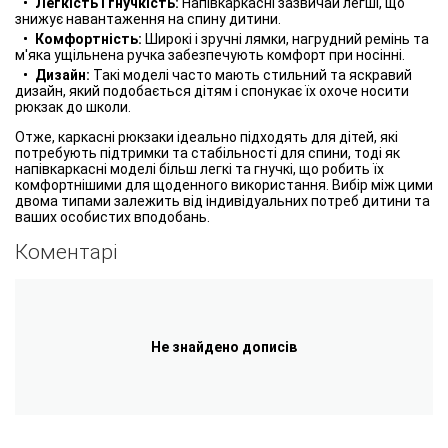
Легкість і гнучкість:
Напівкаркасні зазвичай легші, що
знижує навантаження на спину дитини.
Комфортність:
Широкі і зручні лямки, нагрудний ремінь та
м'яка ущільнена ручка забезпечують комфорт при носінні.
Дизайн:
Такі моделі часто мають стильний та яскравий
дизайн, який подобається дітям і спонукає їх охоче носити
рюкзак до школи.
Отже, каркасні рюкзаки ідеально підходять для дітей, які
потребують підтримки та стабільності для спини, тоді як
напівкаркасні моделі більш легкі та гнучкі, що робить їх
комфортнішими для щоденного використання. Вибір між цими
двома типами залежить від індивідуальних потреб дитини та
ваших особистих вподобань.
Коментарі
Не знайдено дописів