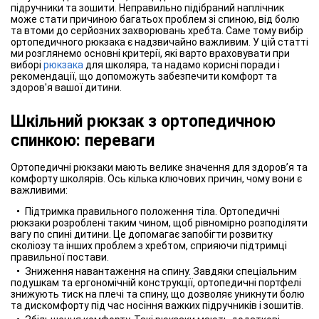
підручники та зошити. Неправильно підібраний наплічник
може стати причиною багатьох проблем зі спиною, від болю
та втоми до серйозних захворювань хребта. Саме тому вибір
ортопедичного рюкзака є надзвичайно важливим. У цій статті
ми розглянемо основні критерії, які варто враховувати при
виборі
рюкзака
для школяра, та надамо корисні поради і
рекомендації, що допоможуть забезпечити комфорт та
здоров'я вашої дитини.
Шкільний рюкзак з ортопедичною
спинкою: переваги
Ортопедичні рюкзаки мають велике значення для здоров’я та
комфорту школярів. Ось кілька ключових причин, чому вони є
важливими:
Підтримка правильного положення тіла. Ортопедичні
рюкзаки розроблені таким чином, щоб рівномірно розподіляти
вагу по спині дитини. Це допомагає запобігти розвитку
сколіозу та інших проблем з хребтом, сприяючи підтримці
правильної постави.
Зниження навантаження на спину. Завдяки спеціальним
подушкам та ергономічній конструкції, ортопедичні портфелі
знижують тиск на плечі та спину, що дозволяє уникнути болю
та дискомфорту під час носіння важких підручників і зошитів.