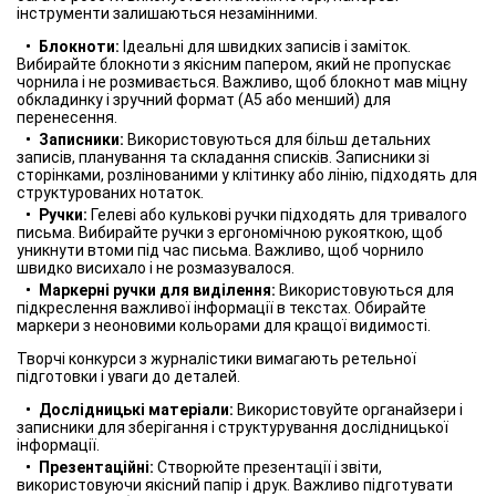
інструменти залишаються незамінними.
Блокноти:
Ідеальні для швидких записів і заміток.
Вибирайте блокноти з якісним папером, який не пропускає
чорнила і не розмивається. Важливо, щоб блокнот мав міцну
обкладинку і зручний формат (А5 або менший) для
перенесення.
Записники:
Використовуються для більш детальних
записів, планування та складання списків. Записники зі
сторінками, розлінованими у клітинку або лінію, підходять для
структурованих нотаток.
Ручки:
Гелеві або кулькові ручки підходять для тривалого
письма. Вибирайте ручки з ергономічною рукояткою, щоб
уникнути втоми під час письма. Важливо, щоб чорнило
швидко висихало і не розмазувалося.
Маркерні ручки для виділення:
Використовуються для
підкреслення важливої інформації в текстах. Обирайте
маркери з неоновими кольорами для кращої видимості.
Творчі конкурси з журналістики вимагають ретельної
підготовки і уваги до деталей.
Дослідницькі матеріали:
Використовуйте органайзери і
записники для зберігання і структурування дослідницької
інформації.
Презентаційні:
Створюйте презентації і звіти,
використовуючи якісний папір і друк. Важливо підготувати