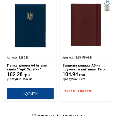
96
Артикул:
326 02С
Артикул:
152/1-FE-0621
Папка ділова А4 Ariane
Записна книжка А5 на
синій "Герб України"
пружині, в клітинку, Tejo
182.28
на гумці бордова
104.94
грн
грн
Доступно:
256 шт.
Доступно:
0 шт.
Немає в наявності
Купити