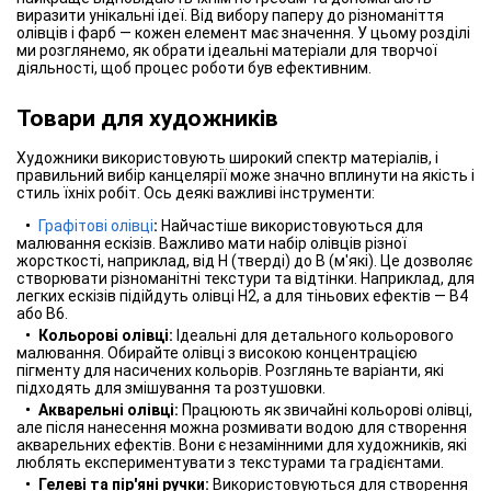
виразити унікальні ідеї. Від вибору паперу до різноманіття
олівців і фарб — кожен елемент має значення. У цьому розділі
ми розглянемо, як обрати ідеальні матеріали для творчої
діяльності, щоб процес роботи був ефективним.
Товари для художників
Художники використовують широкий спектр матеріалів, і
правильний вибір канцелярії може значно вплинути на якість і
стиль їхніх робіт. Ось деякі важливі інструменти:
Графітові олівці
:
Найчастіше використовуються для
малювання ескізів. Важливо мати набір олівців різної
жорсткості, наприклад, від H (тверді) до B (м'які). Це дозволяє
створювати різноманітні текстури та відтінки. Наприклад, для
легких ескізів підійдуть олівці H2, а для тіньових ефектів — B4
або B6.
Кольорові олівці:
Ідеальні для детального кольорового
малювання. Обирайте олівці з високою концентрацією
пігменту для насичених кольорів. Розгляньте варіанти, які
підходять для змішування та розтушовки.
Акварельні олівці:
Працюють як звичайні кольорові олівці,
але після нанесення можна розмивати водою для створення
акварельних ефектів. Вони є незамінними для художників, які
люблять експериментувати з текстурами та градієнтами.
Гелеві та пір'яні ручки:
Використовуються для створення