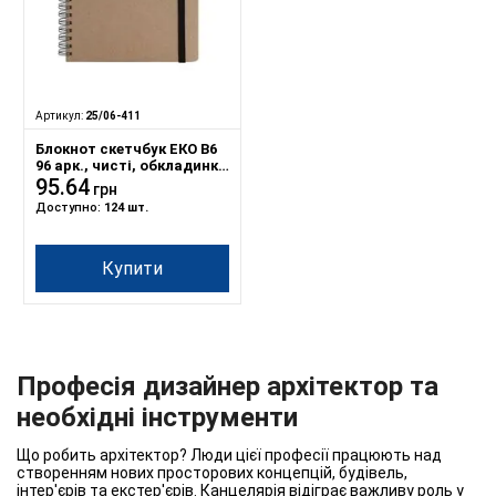
Артикул:
25/06-411
Блокнот скетчбук ЕКО В6
96 арк., чисті, обкладинка
твердий картон, пружина,
95.64
грн
Серія "Панда munday"
Доступно:
124 шт.
Купити
Професія дизайнер архітектор та
необхідні інструменти
Що робить архітектор? Люди цієї професії працюють над
створенням нових просторових концепцій, будівель,
інтер'єрів та екстер'єрів. Канцелярія відіграє важливу роль у