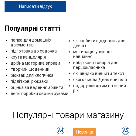
Написати відгук
Популярні статті
папка для домашніх
як зробити щоденник для
документів
дівчат
підготовка до садочка
мотивація учнів до
навчання
крута канцелярія
набір канцтоварів для
дрібна моторика вправи
першокласника
творчий щоденник
як швидко вивчити текст
рюкзак для хлопчика
якого числа День вчителя
підліткові рюкзаки
подарунки дітям на новий
оцінка за ведення зошита
рік
легкі поробки своїми руками
Популярні товари магазину
А4
А5
Новинка