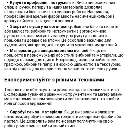
Купуйте професійні інструменти:
Вибір високоякісних
олівців, ручок, паперу та інших матеріалів дозволяє
створювати більш точні та виразні роботи. Наприклад,
професійні акварельні фарби мають насиченіші кольори і
кращу стійкість, ніж дешеві аналоги.
Звертайте увагу на ергономіку:
Якщо ви багато пишете
або малюєте, вибирайте інструменти з ергономічною
рукояткою, які знижують напругу на руку і дозволяють
працювати довше без втоми. Це особливо важливо для
художників, які проводять години за малюванням деталей.
Матеріали для спеціалізованих потреб:
Якщо ви
працюєте в певному жанрі або стилі, вибирайте матеріали, що
підходять саме для цього. Наприклад, якщо ви займаєтеся
графікою, обирайте папір з високою щільністю та текстурою,
яка підходить для використання чорнила та гелевих ручок.
Експериментуйте з різними техніками
Творчість не обмежується рамками однієї техніки чи стилю.
Експериментування з різними інструментами та матеріалами
може допомогти вам розширити свої можливості та знайти
нові способи вираження:
Спробуйте нові матеріали:
Якщо ви звикли малювати
олівцями, спробуйте використовувати акварельні фарби або
пастелі. Це дозволить вам по-новому поглянути на свою
роботу і можливо знайти новий стиль.