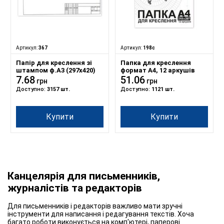
Артикул:
367
Артикул:
198с
Папір для креслення зі
Папка для креслення
штампом ф.А3 (297х420)
формат А4, 12 аркушів
7.68
51.06
грн
грн
Доступно:
3157 шт.
Доступно:
1121 шт.
Купити
Купити
Канцелярія для письменників,
журналістів та редакторів
Для письменників і редакторів важливо мати зручні
інструменти для написання і редагування текстів. Хоча
багато роботи виконується на комп'ютері, паперові