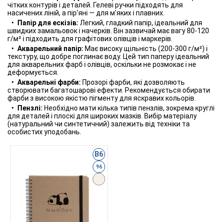
чітких контурів і деталей. Гелеві ручки підходять для
насичених ліній, а пір'яні — для м'яких і плавних.
Папір для ескізів:
Легкий, гладкий папір, ідеальний для
швидких замальовок і начерків. Він зазвичай має вагу 80-120
г/м² і підходить для графітових олівців і маркерів.
Акварельний папір:
Має високу щільність (200-300 г/м²) і
текстуру, що добре поглинає воду. Цей тип паперу ідеальний
для акварельних фарб і олівців, оскільки не розмокає і не
деформується.
Акварельні фарби:
Прозорі фарби, які дозволяють
створювати багатошарові ефекти. Рекомендується обирати
фарби з високою якістю пігменту для яскравих кольорів.
Пензлі:
Необхідно мати кілька типів пензлів, зокрема круглі
для деталей і плоскі для широких мазків. Вибір матеріалу
(натуральний чи синтетичний) залежить від техніки та
особистих уподобань.
B6
96