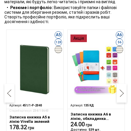
матеріали, які будуть легко читатись і приємні на вигляд.
Резюме і портфоліо:
Використовуйте папки і файлові
системи для зберігання резюме, статей і зразків робіт.
Створіть професійне портфоліо, яке підкреслить ваші
досягнення і здібності.
А5
А6
Акція
128
56
Артикул:
451/1-P-2040
Артикул:
135 КД
Старий артикул:
234/1 0640
Записна книжка А6 в
Записна книжка А5 в
лінію, обкладинка
лінію Vivella зелений
дизайнерський картон
24.00
грн
178.32
різноколір
грн
Доступно:
539 шт.