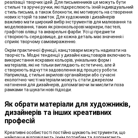
реалізації творчих ідей. Для письменників це можуть бути
стильні та зручні ручки, які підкреслюють їхній індивідуальний
стиль письма, а також блокноти, які мотивують на створення
нових історій та заміток. Для художників і дизайнерів
важливо мати широкий вибір інструментів для малювання та
моделювання, таких як різнокольорові маркери, пастелі,
графітові олівці та акварельні фарби. Усі ці предмети
створюють середовище, де кожна деталь має значення і
сприяє творчому самовираженню.
Окрім практичної функції, канцтовари можуть надихати на
творчість. Модні тенденції у дизайні канцтоварів включають
використання яскравих кольорів, унікальних форм і
матеріалів, які не тільки виглядають естетично, але й
створюють відчуття задоволення від процесу роботи.
Наприклад, стильні акрилові органайзери або сучасні
екологічно чисті матеріали можуть стати джерелом
натхнення для дизайнерів, допомагаючи їм мислити поза
рамками та шукати нові підходи.
Як обрати матеріали для художників,
дизайнерів та інших креативних
професій
Креативні особистості постійно шукають інструменти, що
найкраще відповідають їхнім потребам та допомагають