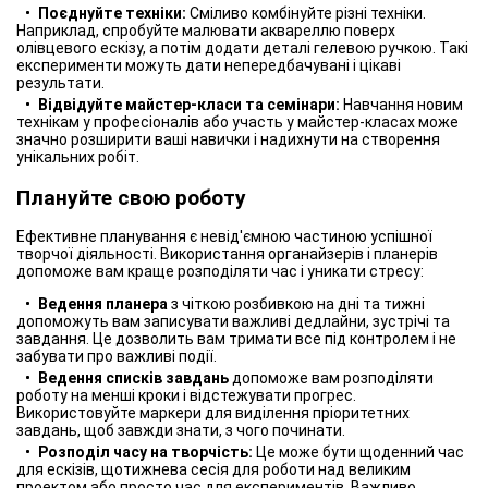
Поєднуйте техніки:
Сміливо комбінуйте різні техніки.
Наприклад, спробуйте малювати аквареллю поверх
олівцевого ескізу, а потім додати деталі гелевою ручкою. Такі
експерименти можуть дати непередбачувані і цікаві
результати.
Відвідуйте майстер-класи та семінари:
Навчання новим
технікам у професіоналів або участь у майстер-класах може
значно розширити ваші навички і надихнути на створення
унікальних робіт.
Плануйте свою роботу
Ефективне планування є невід'ємною частиною успішної
творчої діяльності. Використання органайзерів і планерів
допоможе вам краще розподіляти час і уникати стресу:
Ведення планера
з чіткою розбивкою на дні та тижні
допоможуть вам записувати важливі дедлайни, зустрічі та
завдання. Це дозволить вам тримати все під контролем і не
забувати про важливі події.
Ведення списків завдань
допоможе вам розподіляти
роботу на менші кроки і відстежувати прогрес.
Використовуйте маркери для виділення пріоритетних
завдань, щоб завжди знати, з чого починати.
Розподіл часу на творчість:
Це може бути щоденний час
для ескізів, щотижнева сесія для роботи над великим
проектом або просто час для експериментів. Важливо