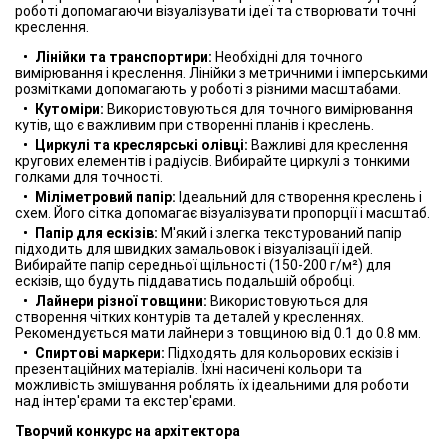
роботі допомагаючи візуалізувати ідеї та створювати точні
креслення.
Лінійки та транспортири:
Необхідні для точного
вимірювання і креслення. Лінійки з метричними і імперськими
розмітками допомагають у роботі з різними масштабами.
Кутоміри:
Використовуються для точного вимірювання
кутів, що є важливим при створенні планів і креслень.
Циркулі та креслярські олівці:
Важливі для креслення
кругових елементів і радіусів. Вибирайте циркулі з тонкими
голками для точності.
Міліметровий папір:
Ідеальний для створення креслень і
схем. Його сітка допомагає візуалізувати пропорції і масштаб.
Папір для ескізів:
М'який і злегка текстурований папір
підходить для швидких замальовок і візуалізації ідей.
Вибирайте папір середньої щільності (150-200 г/м²) для
ескізів, що будуть піддаватись подальшій обробці.
Лайнери різної товщини:
Використовуються для
створення чітких контурів та деталей у кресленнях.
Рекомендується мати лайнери з товщиною від 0.1 до 0.8 мм.
Спиртові маркери:
Підходять для кольорових ескізів і
презентаційних матеріалів. Їхні насичені кольори та
можливість змішування роблять їх ідеальними для роботи
над інтер'єрами та екстер'єрами.
Творчий конкурс на архітектора