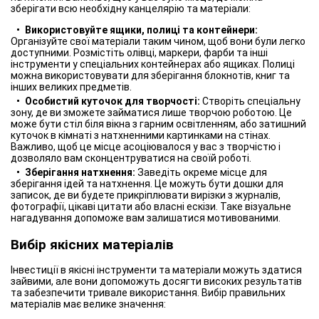
зберігати всю необхідну канцелярію та матеріали:
Використовуйте ящики, полиці та контейнери:
Організуйте свої матеріали таким чином, щоб вони були легко
доступними. Розмістіть олівці, маркери, фарби та інші
інструменти у спеціальних контейнерах або ящиках. Полиці
можна використовувати для зберігання блокнотів, книг та
інших великих предметів.
Особистий куточок для творчості:
Створіть спеціальну
зону, де ви зможете займатися лише творчою роботою. Це
може бути стіл біля вікна з гарним освітленням, або затишний
куточок в кімнаті з натхненними картинками на стінах.
Важливо, щоб це місце асоціювалося у вас з творчістю і
дозволяло вам сконцентруватися на своїй роботі.
Зберігання натхнення:
Заведіть окреме місце для
зберігання ідей та натхнення. Це можуть бути дошки для
записок, де ви будете прикріплювати вирізки з журналів,
фотографії, цікаві цитати або власні ескізи. Таке візуальне
нагадування допоможе вам залишатися мотивованими.
Вибір якісних матеріалів
Інвестиції в якісні інструменти та матеріали можуть здатися
зайвими, але вони допоможуть досягти високих результатів
та забезпечити тривале використання. Вибір правильних
матеріалів має велике значення: