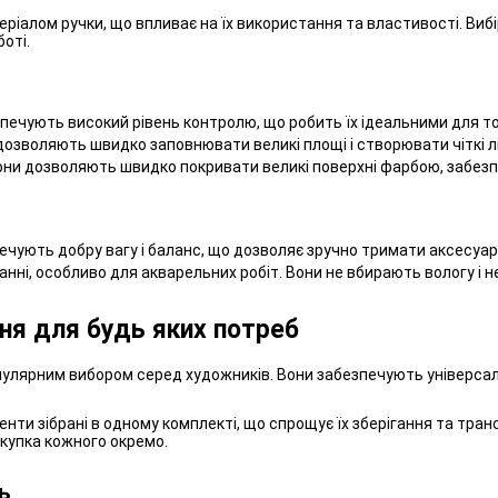
теріалом ручки, що впливає на їх використання та властивості. Ви
оті.
зпечують високий рівень контролю, що робить їх ідеальними для то
озволяють швидко заповнювати великі площі і створювати чіткі лін
они дозволяють швидко покривати великі поверхні фарбою, забезп
печують добру вагу і баланс, що дозволяє зручно тримати аксесуар
ристанні, особливо для акварельних робіт. Вони не вбирають вологу 
ня для будь яких потреб
пулярним вибором серед художників. Вони забезпечують універсальн
менти зібрані в одному комплекті, що спрощує їх зберігання та тра
окупка кожного окремо.
ь