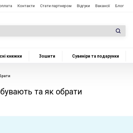
 оплата
Контакти
Стати партнером
Відгуки
Вакансії
Блог
сні книжки
Зошити
Сувеніри та подарунки
обрати
 бувають та як обрати