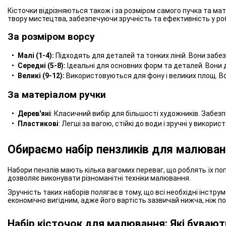
Кісточки відрізняються також і за розміром самого пучка та ма
твору мистецтва, забезпечуючи зручність та ефективність у роб
За розміром ворсу
Малі (1-4):
Підходять для деталей та тонких ліній. Вони забе
Середні (5-8):
Ідеальні для основних форм та деталей. Вони д
Великі (9-12):
Використовуються для фону і великих площ. В
За матеріалом ручки
Дерев'яні
: Класичний вибір для більшості художників. Забез
Пластикові
: Легші за вагою, стійкі до води і зручні у вико
Обираємо набір пензликів для малюван
Набори пензлів мають кілька вагомих переваг, що роблять їх по
дозволяє виконувати різноманітні техніки малювання.
Зручність таких наборів полягає в тому, що всі необхідні інстру
економічно вигідним, адже його вартість зазвичай нижча, ніж п
Набір кісточок для малювання: Які бувают