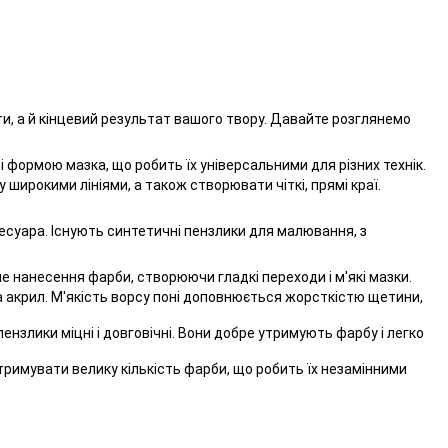
и, а й кінцевий результат вашого твору. Давайте розглянемо
і формою мазка, що робить їх універсальними для різних технік.
ирокими лініями, а також створювати чіткі, прямі краї.
сесуара. Існують синтетичні пензлики для малювання, з
не нанесення фарби, створюючи гладкі переходи і м'які мазки.
та акрил. М'якість ворсу поні доповнюється жорсткістю щетини,
нзлики міцні і довговічні. Вони добре утримують фарбу і легко
тримувати велику кількість фарби, що робить їх незамінними