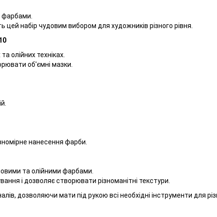
и фарбами.
ь цей набір чудовим вибором для художників різного рівня.
10
та олійних техніках.
рювати об'ємні мазки.
й.
івномірне нанесення фарби.
ловими та олійними фарбами.
вання і дозволяє створювати різноманітні текстури.
оналів, дозволяючи мати під рукою всі необхідні інструменти для р