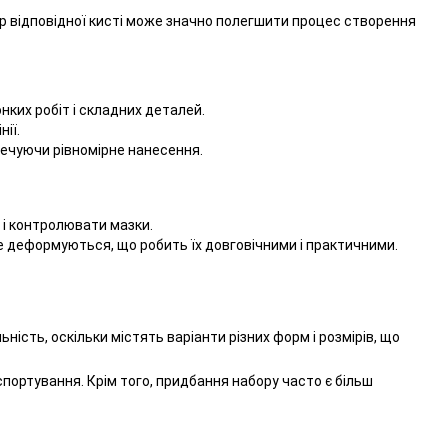
бір відповідної кисті може значно полегшити процес створення
нких робіт і складних деталей.
ії.
ечуючи рівномірне нанесення.
 і контролювати мазки.
і не деформуються, що робить їх довговічними і практичними.
ість, оскільки містять варіанти різних форм і розмірів, що
нспортування. Крім того, придбання набору часто є більш