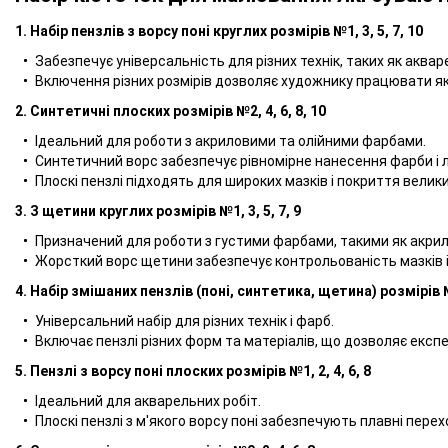
1. Набір пензлів з ворсу поні круглих розмірів №1, 3, 5, 7, 10
Забезпечує універсальність для різних технік, таких як аквар
Включення різних розмірів дозволяє художнику працювати як з
2. Синтетичні плоских розмірів №2, 4, 6, 8, 10
Ідеальний для роботи з акриловими та олійними фарбами.
Синтетичний ворс забезпечує рівномірне нанесення фарби і ле
Плоскі пензлі підходять для широких мазків і покриття велик
3. З щетини круглих розмірів №1, 3, 5, 7, 9
Призначений для роботи з густими фарбами, такими як акрил 
Жорсткий ворс щетини забезпечує контрольованість мазків 
4. Набір змішаних пензлів (поні, синтетика, щетина) розмірів №
Універсальний набір для різних технік і фарб.
Включає пензлі різних форм та матеріалів, що дозволяє експ
5. Пензлі з ворсу поні плоских розмірів №1, 2, 4, 6, 8
Ідеальний для акварельних робіт.
Плоскі пензлі з м'якого ворсу поні забезпечують плавні пере