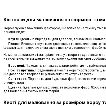
Кісточки для малювання за формою та ма
Форма пучка є важливим фактором, що впливає на техніку та ст
основні види:
Круглі.
Ідеально підходять для деталей, тонких ліній і залив
Плоскі.
Використовуються для покриття великих площ і створ
Ідеальні для технік, які вимагають швидкого нанесення фарби на
Не менш важливим є і матеріал пучка у створенні художнього тв
натуральним чи змішаним матеріалом - кожен має свої особливо
Ворс поні.
Підходять для акварельних робіт, де потрібна вели
Поні та щетина.
Поєднання м'якості і жорсткості робить ці 
що дозволяє створювати різноманітні текстури і ефекти.
Синтетика.
Підходять для будь-яких фарб, включаючи акрил, 
очищуються.
Щетина.
Ідеальні для масляних та акрилових фарб. Жорсткі 
для нанесення густих шарів фарби.
Кисті для малювання за розміром ворсу т