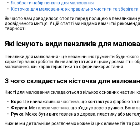
Як обрати набір пензлів для малювання
Кісточка для малювання: як правильно чистити та зберігати
Як часто вам доводилося стояти перед полицею з пензликами у м
досвідченого митця. У цій статті ми надамо вам чіткі рекоменд
творчості.
Які існують види пензликів для малюв
Пензлики для малювання - це незамінні інструменти будь-якого ху
характер вашої роботи. Як не заплутатися в цьому розмаїтті і 
малювання, їхні характеристики та сфери використання.
З чого складається кісточка для малюва
Кисті для малювання складаються з кількох основних частин, ко
Ворс
: Це найважливіша частина, що контактує з фарбою та 
Ферула
: Металева частина, що з'єднує ворс з ручкою. Вона з
Ручка
: Може бути виготовлена з дерева, пластику або металу
Нижче ми детальніше розглянемо кожен із цих елементів та розп