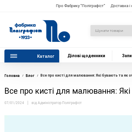
Про Фабрику "Поліграфіст"
Доставка і
Ділові щоденники
Запи
Каталог
Все про кисті для малювання: Які бувають та як 
Головна
Блог
/
/
Все про кисті для малювання: Які
07/01/2024
від Адміністратор Поліграфіст