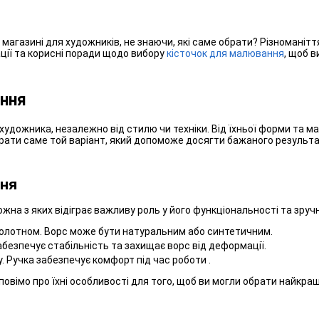
агазині для художників, не знаючи, які саме обрати? Різноманіття
ації та корисні поради щодо вибору
кісточок для малювання
, щоб в
ання
дожника, незалежно від стилю чи техніки. Від їхньої форми та мате
обрати саме той варіант, який допоможе досягти бажаного результ
ння
жна з яких відіграє важливу роль у його функціональності та зруч
полотном. Ворс може бути натуральним або синтетичним.
абезпечує стабільність та захищає ворс від деформації.
. Ручка забезпечує комфорт під час роботи .
овімо про їхні особливості для того, щоб ви могли обрати найкращ