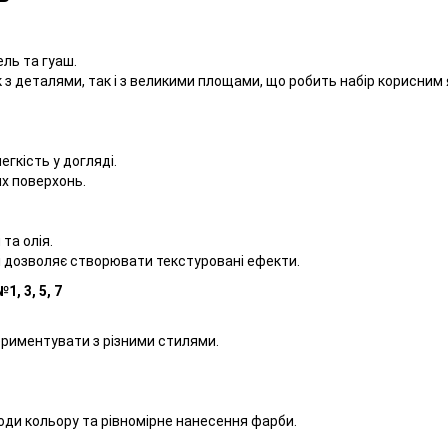
ель та гуаш.
 деталями, так і з великими площами, що робить набір корисним як
гкість у догляді.
их поверхонь.
та олія.
і дозволяє створювати текстуровані ефекти.
1, 3, 5, 7
ериментувати з різними стилями.
ходи кольору та рівномірне нанесення фарби.