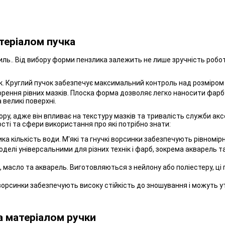
теріалом пучка
иль.. Від вибору форми пензлика залежить не лише зручність робот
ок. Круглий пучок забезпечує максимальний контроль над розміром 
ення рівних мазків. Плоска форма дозволяє легко наносити фарбу ш
 великі поверхні.
ору, адже він впливає на текстуру мазків та тривалість служби ак
сті та сфери використання про які потрібно знати:
ка кількість води. М'які та гнучкі ворсинки забезпечують рівномір
моделі універсальними для різних технік і фарб, зокрема акварель 
масло та акварель. Виготовляються з нейлону або поліестеру, ці пе
ворсинки забезпечують високу стійкість до зношування і можуть у
а матеріалом ручки