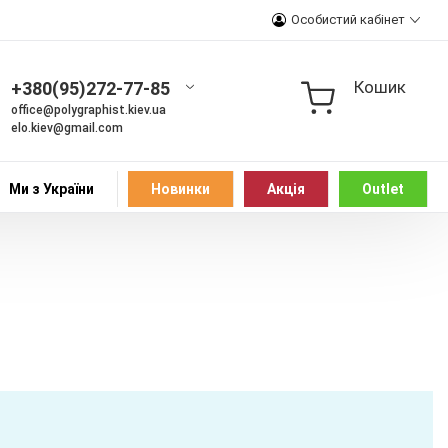
Особистий кабінет
Кошик
+380(95)272-77-85
office@polygraphist.kiev.ua
elo.kiev@gmail.com
Ми з України
Новинки
Акція
Outlet