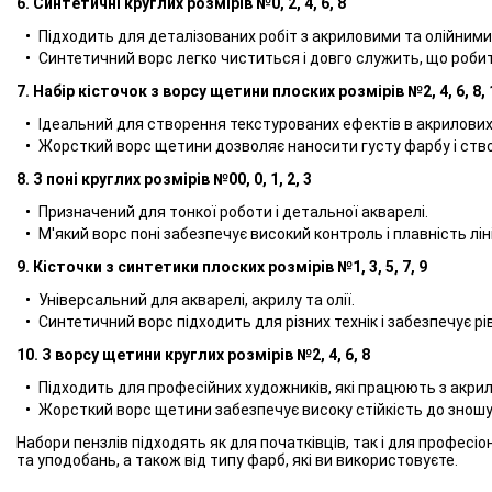
6. Синтетичні круглих розмірів №0, 2, 4, 6, 8
Підходить для деталізованих робіт з акриловими та олійним
Синтетичний ворс легко чиститься і довго служить, що робит
7. Набір кісточок з ворсу щетини плоских розмірів №2, 4, 6, 8, 
Ідеальний для створення текстурованих ефектів в акрилових 
Жорсткий ворс щетини дозволяє наносити густу фарбу і ство
8. З поні круглих розмірів №00, 0, 1, 2, 3
Призначений для тонкої роботи і детальної акварелі.
М'який ворс поні забезпечує високий контроль і плавність ліні
9. Кісточки з синтетики плоских розмірів №1, 3, 5, 7, 9
Універсальний для акварелі, акрилу та олії.
Синтетичний ворс підходить для різних технік і забезпечує р
10. З ворсу щетини круглих розмірів №2, 4, 6, 8
Підходить для професійних художників, які працюють з акри
Жорсткий ворс щетини забезпечує високу стійкість до зношу
Набори пензлів підходять як для початківців, так і для професі
та уподобань, а також від типу фарб, які ви використовуєте.